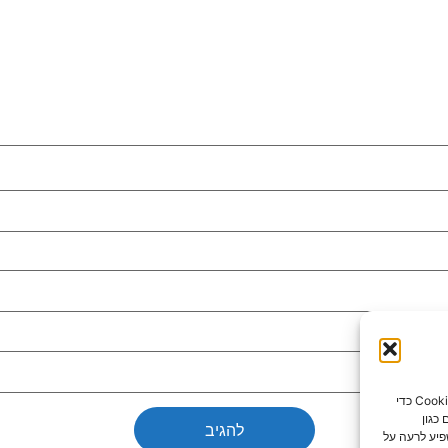
כדי לספק את חוויות המשתמש הטובות ביותר, אנו משתמשים בטכנולוגיות כמו קובצי Cookie כדי
כגון
פיע לרעה על