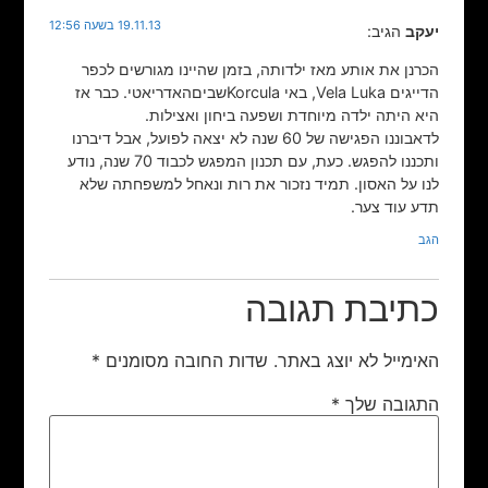
19.11.13 בשעה 12:56
יעקב
הגיב:
הכרנן את אותע מאז ילדותה, בזמן שהיינו מגורשים לכפר
הדייגים Vela Luka, באי Korculaשביםהאדריאטי. כבר אז
היא היתה ילדה מיוחדת ושפעה ביחון ואצילות.
לדאבוננו הפגישה של 60 שנה לא יצאה לפועל, אבל דיברנו
ותכננו להפגש. כעת, עם תכנון המפגש לכבוד 70 שנה, נודע
לנו על האסון. תמיד נזכור את רות ונאחל למשפחתה שלא
תדע עוד צער.
הגב
כתיבת תגובה
האימייל לא יוצג באתר.
שדות החובה מסומנים
*
התגובה שלך
*