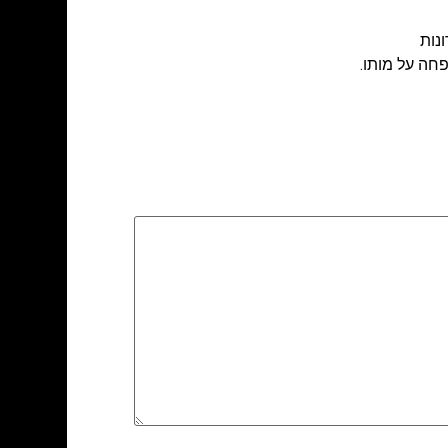
נות
חה על מותו.