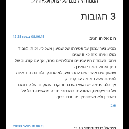
המנוח היה בנם של יצחק ועליזה ז"ל.
3 תגובות
08.06.15 בשעה 12:28
רום אליהו
הגיב:
מביע צער עמוק על פטירתו של שמעון אשכולי. זכיתי לעבוד
מולו ואיתו מזה כ- 9 שנים
ויחסי העבודה היו עניניים ותכליתיים מחד, אך עם קורטוב של
חיוך וצחוק תמידי מאידך.
שמעון אינו איש רעים להתרועע, לא סחבק, ולחיצת היד אינה
לופתת אלא חמימה עד קרירה,
אך בלב פנימה יש רגשי הערכה והוקרה עמוקים, על קידומם
של פרוייקטים, המובעים במכתבי תודה מרגשים. חבל על
דאבדין ולא משתכחין. יהי זכרו ברוך.
הגב
18.06.15 בשעה 20:09
מיכאל בנדקובסקי
הגיב: