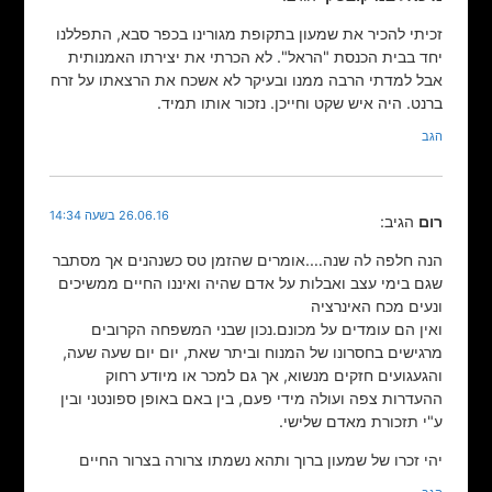
זכיתי להכיר את שמעון בתקופת מגורינו בכפר סבא, התפללנו
יחד בבית הכנסת "הראל". לא הכרתי את יצירתו האמנותית
אבל למדתי הרבה ממנו ובעיקר לא אשכח את הרצאתו על זרח
ברנט. היה איש שקט וחייכן. נזכור אותו תמיד.
הגב
26.06.16 בשעה 14:34
רום
הגיב:
הנה חלפה לה שנה….אומרים שהזמן טס כשנהנים אך מסתבר
שגם בימי עצב ואבלות על אדם שהיה ואיננו החיים ממשיכים
ונעים מכח האינרציה
ואין הם עומדים על מכונם.נכון שבני המשפחה הקרובים
מרגישים בחסרונו של המנוח וביתר שאת, יום יום שעה שעה,
והגעגועים חזקים מנשוא, אך גם למכר או מיודע רחוק
ההעדרות צפה ועולה מידי פעם, בין באם באופן ספונטני ובין
ע"י תזכורת מאדם שלישי.
יהי זכרו של שמעון ברוך ותהא נשמתו צרורה בצרור החיים