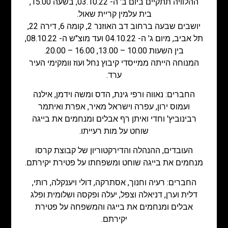
ההלוויה תתקיים ביום ב' ה- 03.10.22, בשעה 15.00,
בית עלמין קריית שאול.
יושבים שבעה ברחוב דב האוזנר 2, קומה 6, דירה 22,
תל אביב, מיום ג' ה- 04.10.22 ועד מוצ"ש ה- 08.10.22,
בין השעות 10.00 – 13.00, 16.00 – 20.00.
המנוחה הייתה ממייסדי קיבוץ נחל ועוז וומקימי העיר
ערד.
החברים: נאווה ורפי גינת, הדס ומשה וידמן, אילנה
ועמוס ירון, עפרה וישראל מאיר, אפרת ואיתמר
רבינוביץ' וחדי ואיתן רף אבלים ומנחמים את בייגה
שוחט על מות רעייתו.
העובדים, ההנהלה והדירקטוריון של קבוצת קרסו
מנחמים את בייגה שוחט ומשפחתו על פטירת יקירתם.
החברים: רעיה וחנוך, אסתרקה, דולי ויענקלה, רותי,
דלית וערן, דניאלה וצפל, יעלה ופקסה ושלומית ופלג
אבלים ומנחמים את בייגה והמשפחה על פטירת
יקירתם.