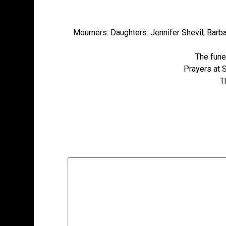
Mourners: Daughters: Jennifer Shevil, Barbar
The fune
Prayers at S
T