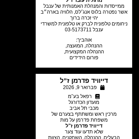
מרגלית עובד ז"ל
מייסדות והמנהלת האמנותית של ענבל
ר נפטרה בלוס אנג׳לס, הלוויה בארה״ב
יהי זכרה ברוך
חומים טלפונית לברק או טלפונית למשרדי
ענבל 03-5173711
אוהביך:
ההנהלה, המועצה,
ההנהלה המקצועית,
פורום הידידים
דייוויד פדרמן ז”ל
פברואר 9, 2026
רפאל בע"מ
מועדון הכדורגל
מכבי תל אביב
מרכין ראש ומשתתף בצערם של
משפחת פדרמן על מות
דייוויד פדרמן ז”ל
שלא תדעו עוד צער
הבעלים, ההנהלה, השחקנים, הצוות