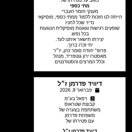
כואב על פטירתו של
מתי כספי
מענקי הזמר העברי
תה לנו הזכות ללמוד ממתי כספי, מוסיקאי
נדיר שכל לחניו
פעים רגישות וגאונות מוסיקלית הנוגעות
בכל נפש.
יצירתו תישאר איתנו לעד.
יהי זכרו ברוך.
פרופ׳ יהודה סומר כהן, יו״ר
מאסטרו ירון גוטפריד, מנהל
וכלל המרצים והסטודנטים
דיוויד פדרמן ז״ל
פברואר 9, 2026
רפאל בע"מ
קבוצת שטראוס
משתתפת בצערה של
משפחת פדרמן
עם פטירתו של
דיוויד פדרמן ז״ל