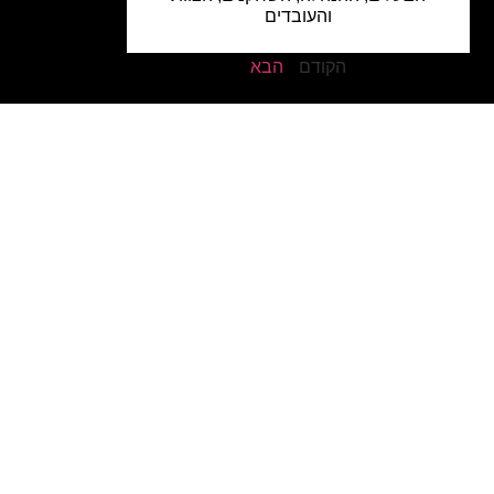
והעובדים
הקודם
הבא