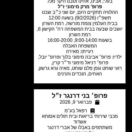
בעלי, אבינו, אחינו וסבנו היקר מכל
פרופ' מרק מימוני ז"ל
הלוויה תתקיים היום, יום שני כ״ב שבט
תשפ״ו (9/2/2026) בשעה 12:00
בית העלמין צומת מורשה, רמת השרון
יושבים שבעה בבית המשפחה רח׳ הקישון 6,
רמת השרון
בשעות 9:00-14:00, 16:00-20:00
המשפחה האבלה
רעייתו: מאירה
יו: פרופ׳ אביבה מימוני בלוך ופרופ׳ יובל,
פרופ׳ דניאל מימוני וד״ר קרין,
י שוחט וגפן פלם שוחט, מאיה וגיא גרשון,
האחים, הנכדים והנינים
פרופ׳ בני דרנגר ז״ל
פברואר 9, 2026
רפאל בע"מ
כבי שירותי בריאות ובית חולים אסותא
אשדוד
משתתפים באבלו של אברי דרנגר