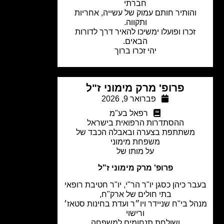
חברתי
והותיר חותם עמוק של עשייה, אחריות
ותקווה.
זכרו ופועלו ימשיכו להאיר דרך לדורות
הבאים.
יהי זכרו ברוך
פרופ' מרק מימוני ז"ל
פברואר 9, 2026
רפאל בע"מ
ההסתדרות הרפואית בישראל
משתתפת בצערה ובאבלה הכבד של
משפחת מימוני
על מותו של
פרופ' מרק מימוני ז"ל
ר כיהן כסגן יו"ר הר"י, יו"ר חטיבת רופאי
בתי חולים של ארק"ח,
ל בי"ח שניידר ויו״ר ועדת בחינות סטאז׳
ורישוי
ושולחת תנחומים למשפחה