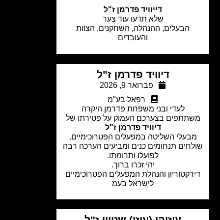
דייוויד פדרמן ז"ל
שלא תדעו עוד צער
הבעלים, ההנהלה, השחקנים, הצוות
והעובדים
דיוויד פדרמן ז"ל
פברואר 9, 2026
רפאל בע"מ
לעדי ובני משפחת פדרמן היקרה
תתפים בצערכם העמוק על פטירתו של
דיוויד פדרמן ז"ל
בעלי השליטה במפעלים הפטרוכימיים.
חים תנחומים כנים ומביעים הערכה רבה
לפועלו ותרומתו.
יהי זכרו ברוך.
רקטוריון והנהלת המפעלים הפטרוכימיים
לישראל בעמ
עוזיהו (עוזי) שטיין ז"ל