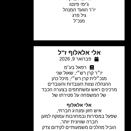
ג'ימי פינטו
יו"ר הוועד המנהל
גיל פרג
מנכ"ל
אלי אלאלוף ז"ל
פברואר 9, 2026
רפאל בע"מ
יו״ר קרן רש״י, שאול שני
מנכ״לית קרן רש״י, מיכל כהן
ההנהלה וצוות העובדות והעובדים
רכינים ראש ומשתתפים בצערה הכבד
של המשפחה על פטירתו של
אלי אלאלוף
איש חזון ומנהיג חברתי,
פעל במסירות ובמחויבות עמוקה למען
חברה שוויונית יותר,
וביל מהלכים משמעותיים לקידום צדק