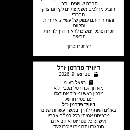
חברה שוויונית יותר ,
וביל מהלכים משמעותיים לקידום צדק
חברתי
והותיר חותם עמוק של עשייה, אחריות
ותקווה.
זכרו ופועלו ימשיכו להאיר דרך לדורות
הבאים.
יהי זכרו ברוך
דיוויד פדרמן ז"ל
פברואר 9, 2026
רפאל בע"מ
מועדון הכדורסל מכבי ת"א
מרכין ראש ומוריד את דגלו
עם פטירתו של
דיוויד פדרמן ז"ל
עלים ושותף לדרך במשך עשרות שנים
מכביסט אמיתי בכל רמ״ח אבריו
איש ערכי, פטריוט ואוהב אדם
הנהגתו ותרומתו ייזכרו לעד