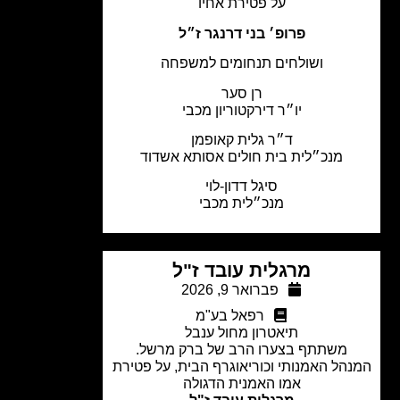
על פטירת אחיו
פרופ׳ בני דרנגר ז״ל
ושולחים תנחומים למשפחה
רן סער
יו״ר דירקטוריון מכבי
ד״ר גלית קאופמן
מנכ״לית בית חולים אסותא אשדוד
סיגל דדון-לוי
מנכ״לית מכבי
מרגלית עובד ז"ל
פברואר 9, 2026
רפאל בע"מ
תיאטרון מחול ענבל
משתתף בצערו הרב של ברק מרשל.
הל האמנותי וכוריאוגרף הבית, על פטירת
אמו האמנית הדגולה