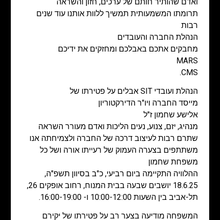
ואדם שהותיר חותם של ערכים, חזון והשראה
תרומתו המשמעותית תמשיך ללוות אותנו עוד שנים
רבות
הנהלת החברה והעובדים
מחבקים אתכם באבלכם ומחזקים את ידיכם
MARS
CMS.
הנהלת ועובדי SIT אבלים על פטירתו של
מייסד החברה ויו"ר הדירקטוריון
אלישע שחמון ז"ל
מנהיג, יזם, צנוע, נעים הליכות ואדם מעורר השראה
שתרם רבות לעיצוב דרכה של החברה ולצמיחתה אנו
משתתפים בצערה העמוק של רעייתו אורה ושל כל
משפחת שחמון
ההלוויה התקיימה ביום רביעי, כ"ב בסיוון תשפ"ה,
18.6.25 יושבים שבעה בבית המנוח, רחוב אופקים 26,
תל-אביב בין השעות 10:00-12:00 ו- 16:00-19:00.
המשפחה מודיעה בצער רב על פטירתו של יקירם