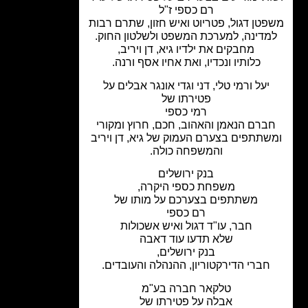
רם כספי ז"ל
טן דגול, פטריוט ואיש חזון, שתרם רבות
מדינה, למערכת המשפט ולשלטון החוק.
מחבקים את ילדיו גיא, דן ויריב,
כלותיו ונכדיו, ואת אחיו אסף ורנה.
יעל ורמי טלי, דני וגדי אונגר אבלים על
פטירתו של
רמי כספי
ברם הנאמן והאהוב, חכם, חרוץ ומקורי
שתתפים בצערם העמוק של גיא, דן ויריב
והמשפחה כולה.
בנק ירושלים
משפחת כספי היקרה,
משתתפים בצערכם על מותו של
רם כספי
חבר, עו"ד דגול ואיש אשכולות
שלא תדעו עוד דאבה
בנק ירושלים,
חברי הדירקטוריון, ההנהלה והעובדים.
טלקאר חברה בע"מ
אבלה על פטירתו של