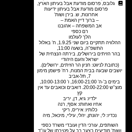
גלובס
,
פרסום מודעת אבל בעיתון הארץ
,
פרסום מודעת אבל בעיתון ידיעות
אחרונות
,
ש. בירן ושות'
– ברוך דיין האמת –
אב המשפחה – אהובנו
רם כספי
הלך לעולמו
ההלוויה תתקיים ביום שני 1.9.25, ח' באלול
התשפ"ה, בשעה 11:00,
ר הזיתים בירושלים, בירתה הנצחית של
ישראל והעם היהודי
תובת לניווט: חניון הר הזיתים, ירושלים).
בים שבעה בבית המנוח, רח' פישמן מימון
7, תל-אביב
בימים ב'-ה' 16:00-21:00, ו' 10:00-13:00,
מוצ"ש 20:00-22:00. דואבים וכואבים עד אין
קץ
ילדיו: גיא, דן, יריב
אחיו ואחותו: אסף, רנה
כלותיו: איריס, ריקי
כדיו: לי, יהונתן, יהלי, עיליי, מיכאל, מיה
שותפים, עורכי הדין ועובדי משרד כספי
ת'
מודיעים
בצער רב על פטירתו של עו"ד