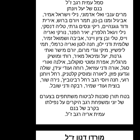
סמל עמית רגב ז"ל
בנם של יעל ויונתן
ים ענבי ואלי אדמוני, נילי וישראל אמיר,
יגיל ומנו בן-נון, תמר ויורם ברוש, אירית
ד גוגנהיים, ריקי ונסים גרתי, טליה דנסקי,
ילי ויגאל הלפרין, יאיר הפנר, נורקי ואריה
יס, טלי ובן ציון ויינר, אביבה ושמואל זמיר,
מית ודני ילון, חנה לוטן ואריה כרמלי, תמי
יפשיץ, מיקי וגדי מרום, יורם מישר ואתי
גרנות, יעל ומיכאל מאיר, רותי ומושיק
גלית, אפרת ומוטי סוקולוב, אילנה ואורי
, אורה ודני עוזיאל, רוחה ועודי עידן, שולה
עון פוזן, ליאורה ומוסיק קלטניק, רחל ויוחנן
י, חנה ויוסי רגב
רחל רבינוביץ',
נירה שור,
בוצית ועודי שמיר, רבקה ודני שובל.
 תורן סוכנות לביטוח משתתפים בצערם
ל יוני ומשפחת רגב היקרים על נפילתו
בקרב של בנם
עמית אריה רגב ז"ל.
מורדו דנון ז"ל