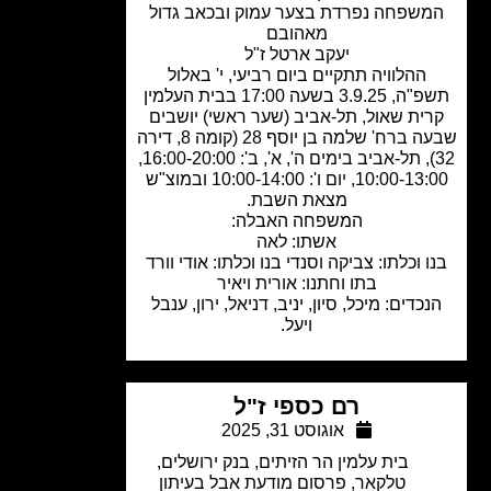
שפחה נפרדת בצער עמוק ובכאב גדול
מאהובם
יעקב ארטל ז"ל
ההלוויה תתקיים ביום רביעי, י' באלול
תשפ"ה, 3.9.25 בשעה 17:00 בבית העלמין
ית שאול, תל-אביב (שער ראשי) יושבים
שבעה ברח' שלמה בן יוסף 28 (קומה 8, דירה
32), תל-אביב בימים ה', א', ב': 16:00-20:00,
10:00-13:0
יום ו': 10:00-14:00 ובמוצ"ש
מצאת השבת.
המשפחה האבלה:
אשתו:
לאה
ו וכלתו: צביקה וסנדי בנו וכלתו: אודי וורד
בתו וחתנו: אורית ויאיר
כדים: מיכל, סיון, יניב, דניאל, ירון, ענבל
ויעל.
רם כספי ז"ל
אוגוסט 31, 2025
בית עלמין הר הזיתים
,
בנק ירושלים
,
טלקאר
,
פרסום מודעת אבל בעיתון