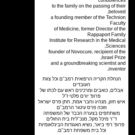
condolen
to the family on the passing of t
belov
a founding member of the Techn
Facu
of Medicine, former Director of
Rappaport Fam
Institute for Research in the Med
Scienc
founder of Novocure, recipient of 
Israel Pr
and a groundbreaking scientist 
.
inven
נהלת הקריה הרפואית רמב"ם וכל צוות
העובדים
לים, כואבים ומרכינים ראש עם לכתו של
פרופ' יורם פלטי ז"ל
 חזון, מנהיג וחבר אמת, חתן פרס ישראל
וזוכה פרס עיטור הרמב"ם
שתתפים בצערה הכבד של המשפחה
ד"ר מיכל מקל, מנכ"לית בית החולים
פ' רפי ביאר, נשיא האגודות הבינלאומיות
וכל בית משפחת רמב"ם.