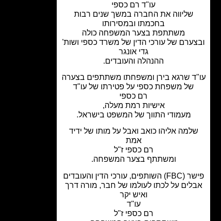
עו"ד רם כספי
שליווה את החברה במשך שנים רבות
בחכמתו ובמסירותו
משתתפת בצער המשפחה כולה
ערם של עורכי הדין של משרד כספי ושות'
גדי אונגר
ההנהלה והעובדים.
ד שרגא בירן ומשפחתו משתתפים בצערה
של משפחת כספי על פטירתו של עו"ד
רם כספי
אישיות רמת מעלה,
מעמודי התווך של המשפט בישראל.
למה אליהו כואב ואבל על מותו של ידיד
אמת
רם כספי ז"ל
ומשתתף בצער המשפחה.
פישר (FBC) השותפים, עורכי הדין והעובדים
לים על לכתו לעולמו של חבר, מורה דרך
ואיש יקר
עו"ד
רם כספי ז"ל