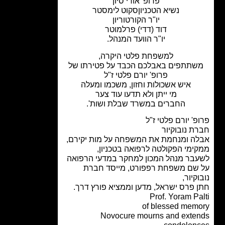
פרופ' אורי סיון
נשיא הטכניוןסקוט לימסטר
יו"ר הקורטוריון
דוד (דדי) פרלמוטר
יו"ר הוועד המנהל.
למשפחת פלטי היקרה,
תתפים באבלכם הכבד על פטירתו של
פרופ' יורם פלטי ז"ל
איש אשכולות וחזון, משכמו ומעלה
מי ייתן ולא תדעו עוד צער
החברים במשרד שבלת ושות'.
' יורם פלטי ז"ל
ת נובוקיור
ה ומנחמת את המשפחה על מות יקירם,
ימי הפקולטה לרפואה בטכניון,
בר מנהל המכון למחקר במדעי הרפואה
שם משפחת רפפורט, מייסד חברת
קיור,
 פרס ישראל, מדען וממציא פורץ דרך.
Prof. Yoram Pa
of blessed mem
Novocure mourns and exte