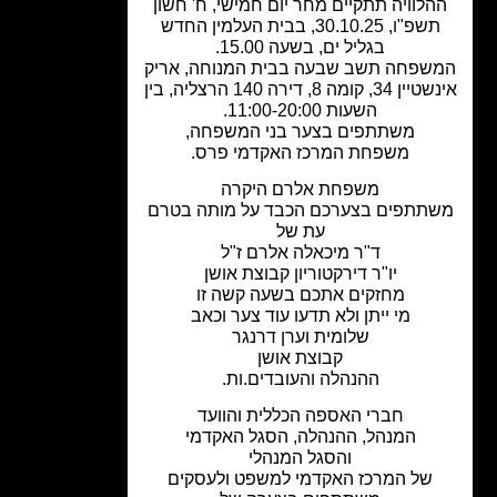
הלוויה תתקיים מחר יום חמישי, ח' חשון
תשפ"ו, 30.10.25, בבית העלמין החדש
בגליל ים, בשעה 15.00.
שפחה תשב שבעה בבית המנוחה, אריק
אינשטיין 34, קומה 8, דירה 140 הרצליה, בין
השעות 11:00-20:00.
משתתפים בצער בני המשפחה,
משפחת המרכז האקדמי פרס.
משפחת אלרם היקרה
תתפים בצערכם הכבד על מותה בטרם
עת של
ד"ר מיכאלה אלרם ז"ל
יו"ר דירקטוריון קבוצת אושן
מחזקים אתכם בשעה קשה זו
מי ייתן ולא תדעו עוד צער וכאב
שלומית וערן דרנגר
קבוצת אושן
ההנהלה והעובדים.ות.
חברי האספה הכללית והוועד
המנהל, ההנהלה, הסגל האקדמי
והסגל המנהלי
של המרכז האקדמי למשפט ולעסקים