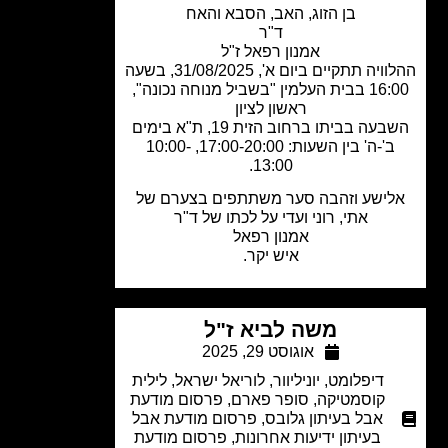
בן הזוג, האב, הסבא והאח
ד"ר
אמנון רפאל
ז"ל
ההלוויה תתקיים ביום א', 31/08/2025, בשעה
16:00 בבית העלמין "בשביל מנוחה נכונה",
ראשון לציון
עה בביתו ברחוב הזית 19, ת"א
בימים
ב'-ה' בין השעות:
17:00-20:00, 10:00-
13:00.
ישע וזהבה סער משתתפים בצערם של
אתי, רוני ועדי על לכתו של ד"ר
אמנון רפאל
איש יקר.
משה לביא ז"ל
אוגוסט 29, 2025
דיפלומט
,
יוניליוור
,
לוריאל ישראל
,
לילית
קוסמטיקה
,
סופר פארם
,
פרסום מודעת
אבל בעיתון גלובס
,
פרסום מודעת אבל
בעיתון ידיעות אחרונות
,
פרסום מודעת