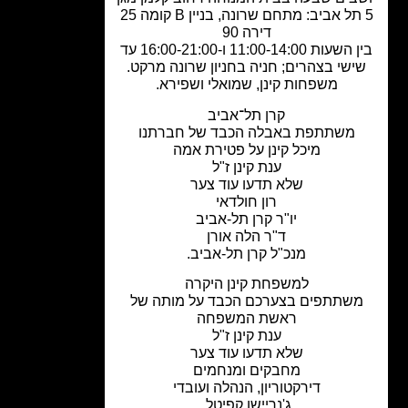
5 תל אביב: מתחם שרונה, בניין B קומה 25
דירה 90
בין השעות 11:00-14:00 ו-16:00-21:00 עד
ישי בצהרים; חניה בחניון שרונה מרקט.
משפחות קינן, שמואלי ושפירא.
קרן תל־אביב
משתתפת באבלה הכבד של חברתנו
מיכל קינן על פטירת אמה
ענת קינן ז"ל
שלא תדעו עוד צער
רון חולדאי
יו"ר קרן תל-אביב
ד"ר הלה אורן
מנכ"ל קרן תל-אביב.
למשפחת קינן היקרה
שתתפים בצערכם הכבד על מותה של
ראשת המשפחה
ענת קינן ז"ל
שלא תדעו עוד צער
מחבקים ומנחמים
דירקטוריון, הנהלה ועובדי
ג'נריישן קפיטל.