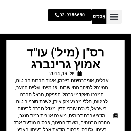
03-9786680
רס"ן (מיל') עו"ד
אמוץ גרינברג
יולי 19, 2014
אבלים
,
אוניברסיטת רייכמן
,
איגוד חברות הביטוח
,
המינהל לחינוך התיישבותי פנימייתי ועליית הנוער
,
המרכז האקדמי כרמל
,
הפניקס
,
הראל חברה
לביטוח
,
חללי מבצע צוק איתן
,
לשכת סוכני ביטוח
בישראל
,
לשכת עורכי הדין
,
מגדל חברה לביטוח
,
מו”פ ערבה דרומית
,
מועצה אזורית רמת הנגב
,
מנורה מבטחים
,
משרד החינוך
,
פרסום מודעת אבל
בעיתון גלובס
,
פרסום מודעת אבל בעיתון הארץ
,