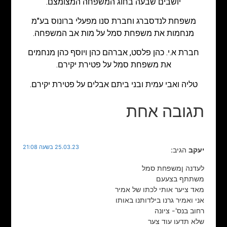
יושבים שבעה בחוג המשפחה המצומצם.
משפחת לנדסברג וחברת סנו מפעלי ברונוס בע"מ
מנחמות את משפחת סמל על מות אב המשפחה.
חברת א.י. כהן פלסט, אברהם כהן ויוסף כהן מנחמים
את משפחת סמל על פטירת יקירם.
טליה ואבי עמית ובני ביתם אבלים על פטירת יקירם.
תגובה אחת
25.03.23 בשעה 21:08
יעקב
הגיב:
לעדנה ןמשפחת סמל
משתתף בצעעם
מאד ציער אותי לכתו של אמיר
אני ואמיר גרנו בילדותנו באותו
רחוב בנס'- ציונה
שלא תדעו עוד צער