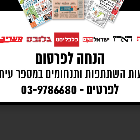
לה (בשה) קורנהאוזר ז"ל
ותיקים
,
מנוחה
,
פרסום מודעת אבל בעיתון הארץ
,
פרסום מודעת אבל בע
 פלץ, יעקב ואסתר קורן, הנכדים: אסף, עדי, מור, עינת, ערן, ענבל ובני זו
 ב' ה- 13.06.16, בשעה 15.00, בית עלמין שיכון וותיקים נתניה.
יושבים שבעה בבית משפחת פלץ, רחוב ההרדוף 8, נתניה.
צת קרגו אמרפורד בע"מ מנחמים את דלינה ויוחנן פלץ, עינת, ערן וע