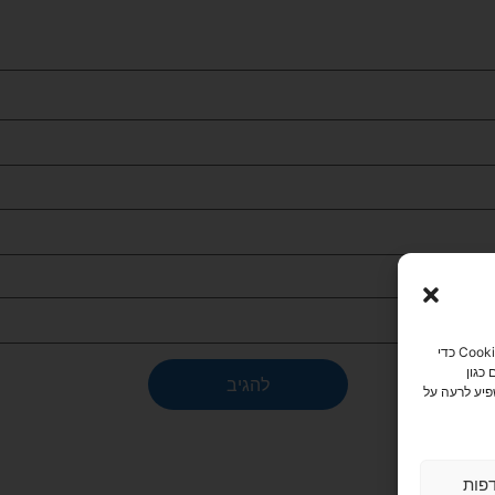
כדי לספק את חוויות המשתמש הטובות ביותר, אנו משתמשים בטכנולוגיות כמו קובצי Cookie כדי
כגון
פיע לרעה על
פות