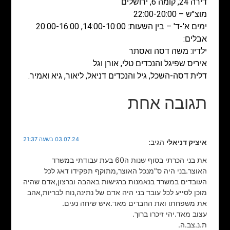
דירה 24, קומה 6, ירושלים
מוצ"ש – 22:00-20:00
ימים א'-ד' – בין השעות: 14:00-10:00, 20:00-16:00
אבלים:
ילדיו: משה דסה ואסתר
איריס שפיגל והנכדים טלי, אורן וגל
דלית דסה-השכל, גיל והנכדים דניאל, ליאור, גיא ואמיר.
תגובה אחת
03.07.24 בשעה 21:37
איציק דניאלי
הגיב:
את בני הכרתי בסוף שנות ה60 בעת עבודתי במשרד
האוצר.בני היה ס"מנכל האוצר,מתוקף תפקידו דאג לכל
העובדים במשרד בנאמנות ברגישות באהבה וברצון,אדם שהיה
מוכן לסייע לכל עובד בני היה אדם של נתינה,נוח לבריות,אהב
את משפחתו ואת החברים מאד.איש שיחה נעים.
עצוב מאד.יהי זיכרו ברוך.
ת.נ.צב.ה.