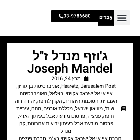
03-9786680
ג'וזף מנדל ז"ל
Joseph Mandel
מרץ 24, 2016
Jerusalem Post
,
Haaretz
,
אוניברסיטת בן גוריון
,
איי אי אל ישראל אקויטי
,
בצלאל
,
האוניברסיטה
העברית
,
הסוכנות היהודית
,
הקרן לחיפה
,
יהודה רוה
ושות'
,
מוזיאון ישראל
,
מכללת אורנים
,
מנוח
,
עיריית
חיפה
,
פניציה
,
פרסום מודעת אבל בעיתון הארץ
,
פרסום מודעת אבל בעיתון ידיעות אחרונות
,
קרן
מנדל
חברת איי אי אל ישראל אקויטי בע"מ, חברת פניציה