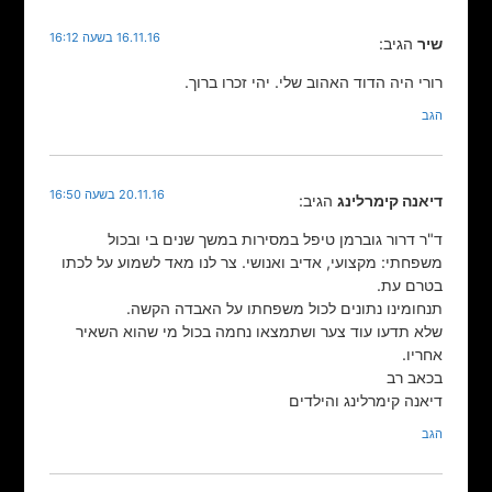
16.11.16 בשעה 16:12
שיר
הגיב:
רורי היה הדוד האהוב שלי. יהי זכרו ברוך.
הגב
20.11.16 בשעה 16:50
דיאנה קימרלינג
הגיב:
ד"ר דרור גוברמן טיפל במסירות במשך שנים בי ובכול
משפחתי: מקצועי, אדיב ואנושי. צר לנו מאד לשמוע על לכתו
בטרם עת.
תנחומינו נתונים לכול משפחתו על האבדה הקשה.
שלא תדעו עוד צער ושתמצאו נחמה בכול מי שהוא השאיר
אחריו.
בכאב רב
דיאנה קימרלינג והילדים
הגב