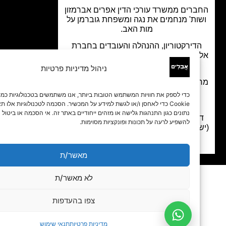
רים ממשרד עורכי הדין אפרים אברמזון
ות' מנחמים את נגה ומשפחת גוברמן על
מות האב.
דירקטוריון, ההנהלה והעובדים בחברת
ני חץ נכסים והשקעות בע"מ מנחמים את
גתית גוברמן והמשפחה על מות יקירם.
ניהול מדיניות פרטיות
ז רפואי רמות אבל ומנחם את המשפחה
על פטירת יקירם.
כדי לספק את חוויות המשתמש הטובות ביותר, אנו משתמשים בטכנולוגיות כמו קובצי
המנוח היה רופא.
Cookie כדי לאחסן ו/או לגשת למידע על המכשיר. הסכמה לטכנולוגיות אלו תאפשר לנו 
נתונים כגון התנהגות גלישה או מזהים ייחודיים באתר זה. אי הסכמה או ביטול הסכמה עלו
רקטוריון והנהלת חברת צאם מוצרי מזון
להשפיע לרעה על תכונות ופונקציות מסוימות.
ראל) בע"מ מנחמים את גתית ומשפחתה
על מות יקירם.
מאשר/ת
לא מאשר/ת
צפו בהעדפות
מדיניות פרטיות
תנאי שימוש