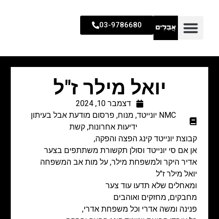
03-9786680
יואל מילר ז"ל
דצמבר 10, 2024
NMC יונייטד
,
מנוח
,
פרסום מודעת אבל בעיתון
ידיעות אחרונות
,
קשת
קבוצת יונייטד קינג הפצה והפקה,
אן אם סי יונייטד וסולן תקשורת משתתפים בצער
אדיר היקר ולמשפחת מילר,
על מות אב המשפחה
יואל מילר ז"ל
ומאחלים שלא תדעו עוד צער
מחבקים, מחזקים ואוהבים
פנינה ומשה אדרי
וכל משפחת אדרי,