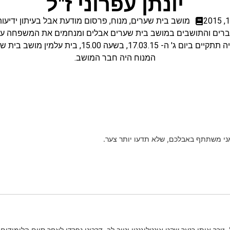
יונתן עפרוני ז"ל
מושב בית שערים
,
מנוח
,
פרסום מודעת אבל בעיתון ידיעות
ברים והתושבים במושב בית שערים אבלים ומנחמים את המשפחה על 
יום ג' ה- 17.03.15, בשעה 15.00, בית עלמין מושב בית שערים.
המנוח היה חבר המושב.
אני משתתף באבלכם, שלא תדעו יותר צער.
 ב'. זוכר אותו כנער שקט אינטליגנטי וטוב לב. דרכינו נפרדו לאחר סיום הלימ