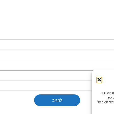
כדי לספק את חוויות המשתמש הטובות ביותר, אנו משתמשים בטכנולוגיות כמו קובצי Cookie כדי
כגון
פיע לרעה על