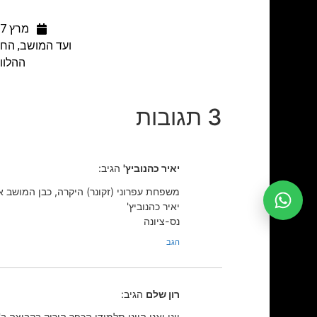
מרץ 17, 2015
ועד המושב, הח
ההלוויה תתקיים ב
3 תגובות
יאיר כהנוביץ'
הגיב:
משפחת עפרוני (זקונר) היקרה, כבן המושב 
יאיר כהנוביץ'
נס-ציונה
הגב
רון שלם
הגיב:
יוני ואני היינו תלמידי הכפר הירוק בקבוצה