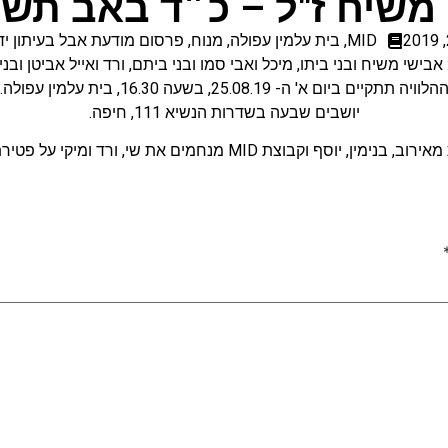
 משיח ז"ל – כ״ד באב תש
MID
,
בית עלמין עפולה
,
מנוח
,
פרסום מודעת אבל בעיתון יד
אבישי משיח ובני ביתו, מיכל ואבי סמו ובני ביתם, ורד ואייל אביטן ובני
הלוויה תתקיים ביום א' ה- 25.08.19, בשעה 16.30, בית עלמין עפולה.
יושבים שבעה בשדרות הנשיא 111, חיפה.
מין, יוסף וקבוצת MID מנחמים את שי, ורד ומיקי על פטירת יקירם.