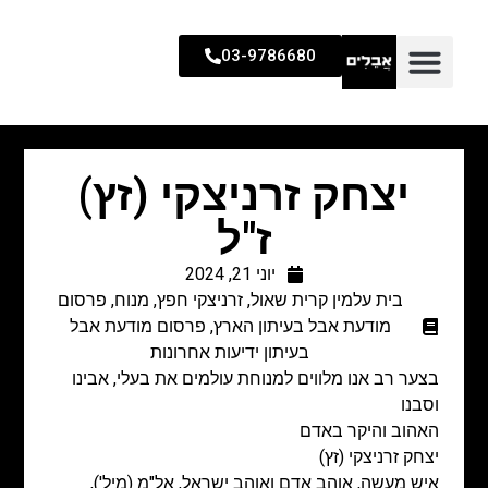
03-9786680
יצחק זרניצקי (זץ)
ז"ל
יוני 21, 2024
בית עלמין קרית שאול
,
זרניצקי חפץ
,
מנוח
,
פרסום
מודעת אבל בעיתון הארץ
,
פרסום מודעת אבל
בעיתון ידיעות אחרונות
בצער רב אנו מלווים למנוחת עולמים את בעלי, אבינו
וסבנו
האהוב והיקר באדם
יצחק זרניצקי (זץ)
איש מעשה, אוהב אדם ואוהב ישראל, אל"מ (מיל'),