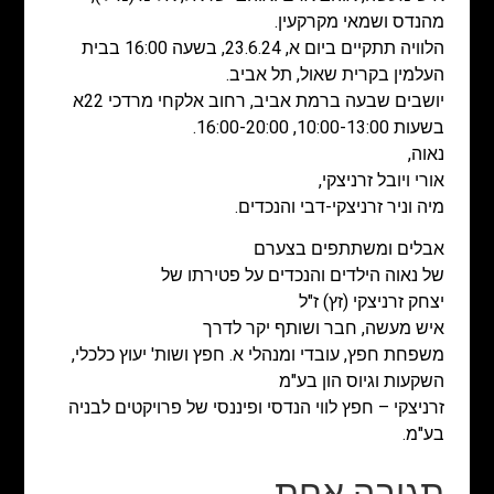
מהנדס ושמאי מקרקעין.
הלוויה תתקיים ביום א, 23.6.24, בשעה 16:00 בבית
העלמין בקרית שאול, תל אביב.
יושבים שבעה ברמת אביב, רחוב אלקחי מרדכי 22א
בשעות 10:00-13:00, 16:00-20:00.
נאוה,
אורי ויובל זרניצקי,
מיה וניר זרניצקי-דבי והנכדים.
אבלים ומשתתפים בצערם
של נאוה הילדים והנכדים על פטירתו של
יצחק זרניצקי (זץ) ז"ל
איש מעשה, חבר ושותף יקר לדרך
משפחת חפץ, עובדי ומנהלי א. חפץ ושות' יעוץ כלכלי,
השקעות וגיוס הון בע"מ
זרניצקי – חפץ לווי הנדסי ופיננסי של פרויקטים לבניה
בע"מ.
תגובה אחת