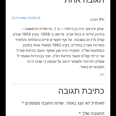
23.06.24 בשעה 22:13
יו"ד
הגיב:
יצחק זרניצקי היה בן כיתתי – יב 1, הריאלית הראשונה –
בתיכון עירוני א בתל אביב. סיימנו ב-1958. בקיץ 1959 עברנו
קורס מ"כים בשבטה. על אף הקשיים סיים בהצלחה והתמיד
בשירות מצויין בחת"מ. בקיץ 1982 פגשתי אותו בלבנון
במלחמת של"ג. תפקידו היה סגן מפקד האגד בדרגת סא"ל.
אני הייתי קס"מ האגד בדרגת רס"נ. זוכר בבהירות שאמר לי
שעלינו להיזהר ולשמור היטב על עצמנו כי שנינו היינו
המבוגרים באגד.
הגב
כתיבת תגובה
האימייל לא יוצג באתר.
שדות החובה מסומנים
*
התגובה שלך
*