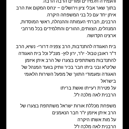
והעמידה תלמידים ומורים הרבה הרבה.
בתוך שאר אבלי ציון וירושלים – ינחס המקום את הרב
איתן יחד עם כל בני המשפחה היקרה.
הרבנים, חברתי העמותה וההנהלה, ראשי המוסדות,
המנהלים, הצוותים, ההורים והתלמידים בכל מרחבי
ארצינו הקדושה.
בית האגודה להתנדבות, הרב צפניה דרורי- נשיא, הרב
ד"ר ראובן טבול- יו"ר, ירון לוץ- מנכ"ל וכל בית האגודה
להתנדבות משתתפים בצערו של
הרב איתן איזמן
שליט"א ובני ביתו חבר בכיר וותיק בוועד המנהל של
האגודה ומעמודי התווך של מפעל השירות הלאומי
בישראל
על פטירת רעייתו ואשת בריתו
הרבנית לאה מלכה ז"ל.
משפחת מכללת אורות ישראל משתתפת בצערו של
הרב איתן איזמן יו"ר חבר הנאמנים
על מות אשתו היקרה
הרבנית לאה מלכה ז"ל