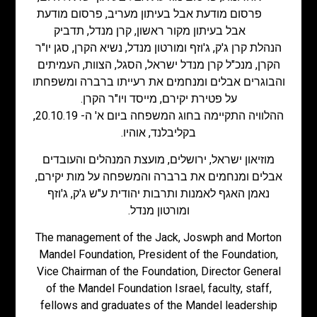
פרסום מודעת אבל בעיתון מעריב
,
פרסום מודעת
אבל בעיתון מקור ראשון
,
קרן מנדל
,
תדביק
הנהלת קרן ג'ק, ג'וזף ומורטון מנדל, נשיא הקרן, סגן יו"ר
הקרן, מנכ"ל קרן מנדל ישראל, הסגל, הצוות, העמיתים
והבוגרים אבלים ומנחמים את רעייתו ברברה ומשפחתו
על פטירת יקירם, מייסד ויו"ר הקרן.
ההלוויה התקיימה בחוג המשפחה ביום א' ה- 20.10.19,
בקליבלנד, אוהיו.
מוזיאון ישראל, ירושלים, מועצת המנהלים והעובדים
אבלים ומנחמים את ברברה והמשפחה על מות יקירם,
נאמן האגף לאמנות ותרבות יהודית ע"ש ג'ק, ג'וזף
ומורטון מנדל.
The management of the Jack, Joswph and Morton
Mandel Foundation, President of the Foundation,
Vice Chairman of the Foundation, Director General
of the Mandel Foundation Israel, faculty, staff,
fellows and graduates of the Mandel leadership