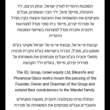
הסוכנות היהודית לארץ ישראל, יצחק הרצוג, יו"ר
ההנהלה, ומייקל סיגל, יו"ר חבר הנאמנים, אבלים
ומנחמים את המשפחה ואת ההנהגה והצוות בקרן מנדל
על פטירת יקירם, מייסד בית ספר מנדל למנהיגות
חינוכית ותכנית מנדל למצוינות בשיתוף הסוכנות
היהודית.
קבוצת איי.אי.אל, קבוצת איי.אי.אל ישראל אקויטי בע"מ
ואמנון כהן, מנכ"ל, חברת ביקורופא בע"מ וחברת פניציה
מפעלי זכוכית בע"מ אבלים ומנחמים את משפחתו על
פטירת יקירם, מייסד, בעלים ויו"ר הקבוצה.
The IEL Group, Israel equity Ltd, Bikurofe and
Phoenicia Glass works mourn the passing of the
Founder, Owner and Chairman of the Group and
extend their condolences to the Mandel family.
הנהלת מרכז טכנולוגיה חינוכית, מועצת המנהלים
והעובדים אבלים ומנחמים את המשפחה על פטירת