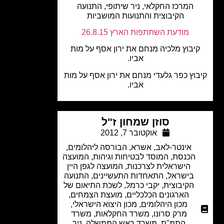
המרכז החקלאי, ניר שיתופי, התנועה
הקיבוצית והתנועות המושביות
מודעת השתתפות הארץ 26.8.15
יבוץ מלכיה מנחם את ירון אסף על מות
אביו.
וץ כפר גלעדי מנחם את ירון אסף על מות
אביו.
סוזן שמחון ז"ל
אוקטובר 7, 2012
אינטר-לאב
,
אשרא
,
הבורסה ליהלומים
,
הכנסת
,
המוסד לבטיחות וגיהות
,
המועצה
הישראלית לצרכנות
,
המועצה לגפן היין
בישראל
,
התאחדות התעשיינים
,
התנועה
הקיבוצית
,
יקבי כרמל
,
לשכת התיאום של
הארגונים הכלכליים
,
מועצת הצמחים
,
מכון היהלומים
,
מכון היצוא הישראלי
,
מרק סרונו
,
משרד החקלאות
,
משרד
התמ"ת
,
משרד ראש הממשלה
,
ניר