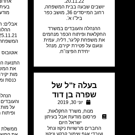
20.11.22.
אחרונ
יושבים שבעה בבית המשפחה,
בעיתו
רחוב המייסדים 36, מושב כפר
מודעת
ביל"ו א'.
אבלים: ה
ההנהלה והעובדים במשרד
ההלוו
החקלאות ופיתוח הכפר מנחמים
את משפחת קליגר, דליה, עמית
המשפחה ב
ונועם על פטירת יקירם, מנהל
יחידת הפיצו"ח.
אוטובוס י
התנועה הק
את המשפ
מות יקיר
כנסת ומ
בעלה ז"ל של
שפרה בן דוד
הנהלת
והעובדים
יוני 30, 2019
על מות 
מנוח
,
משרד החקלאות
,
פרסום מודעת אבל בעיתון
ישראל היום
החברים מרשויות ניקוז ונחל
ממשלת י
ועובדי אגף שימור קרקע וניקוז
את המשפח