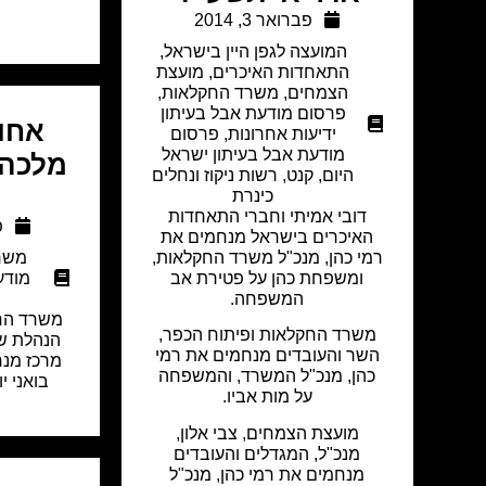
פברואר 3, 2014
המועצה לגפן היין בישראל
,
התאחדות האיכרים
,
מועצת
הצמחים
,
משרד החקלאות
,
פרסום מודעת אבל בעיתון
אחו
ידיעות אחרונות
,
פרסום
מודעת אבל בעיתון ישראל
מלכה 
היום
,
קנט
,
רשות ניקוז ונחלים
כינרת
דובי אמיתי וחברי התאחדות
פ
האיכרים בישראל מנחמים את
משר
רמי כהן, מנכ"ל משרד החקלאות,
מודע
ומשפחת כהן על פטירת אב
המשפחה.
משרד החק
משרד החקלאות ופיתוח הכפר,
הנהלת שה
השר והעובדים מנחמים את רמי
מרכז מנח
כהן, מנכ"ל המשרד, והמשפחה
בואני י
על מות אביו.
מועצת הצמחים, צבי אלון,
מנכ"ל, המגדלים והעובדים
מנחמים את רמי כהן, מנכ"ל