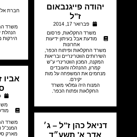
יהודה פייגנבאום
חברת אל 
ז"ל
ע
פברואר 17, 2014
משרד החק
הנהלת ש
משרד החקלאות
,
פרסום
הירקות מ
מודעת אבל בעיתון ידיעות
אחרונות
משרד החקלאות ופיתוח הכפר,
השירותים הווטרינריים ובריאות
המקנה, המכון הווטרינרי ע"ש
קמרון, ההנהלה והעובדים
מנחמים את המשפחה על מות
אביו 
יקירם.
המנוח היה גמלאי משרד
סל
החקלאות ופתוח הכפר.
פ
משר
מודע
משרד החק
דניאל כהן ז"ל – ג׳
המנכ"ל ו
אדר א' תשע״ד
מארק סלו