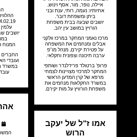
איילה, נופר, מור, אסף וינוש,
המ
אחיותיו: נעמה, רותי, ענת ובני
ההלוויה
ביתן ומשפחת דובר.
יושבים שבעה בבית משפחת
עלמין 
הורויץ במושב עין יהב.
יושבים שב
מרכז נאמני המחקר במרכז וולקני
במוש
אבלים ומנחמים את המשפחה
המנוח ה
על פטירת יקירם, מנהל מו"פ
החברים מר
ערבה תיכונה וצפונית וחקלאי.
ועובדי הא
פרופ' ברטולד פרידלנדר ושותפי
במשרד ה
המחקר למרכזי מצויינות לצמחי
עובד 
מרפא של קרן המדען הראשי
במשרד החקלאות מנחמים את
משפחת הורוויץ על מות יקירם.
אהרו
אמו ז"ל של יעקב
הרוש
המשרד