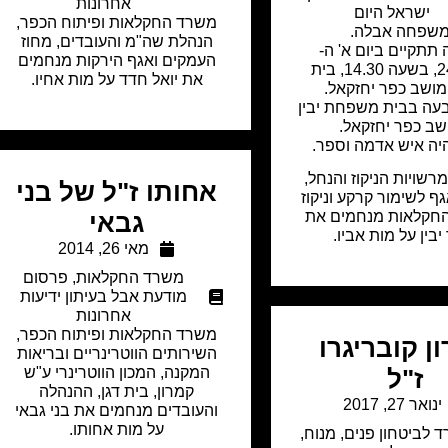
אחרונות
ישראל היום
משרד החקלאות ופיתוח הכפר,
שפחה אבלה.
הנהלת שה"מ והעובדים, מחוז
 תתקיים ביום א' ה-
העמקים ואגף הירקות מנחמים
24.02.19, בשעה 14.30, בית
את יואל חדד על מות אחיו.
מושב כפר יחזקאל.
עה בבית משפחת יבין
ב כפר יחזקאל.
יה איש אדמה וספר.
שויות הניקוז והנחל,
אחותו ז"ל של בני
גף לשימור קרקע וניקוז
חקלאות מנחמים את
גבאי
יבין על מות אביו.
מאי 26, 2014
משרד החקלאות
,
פרסום
מודעת אבל בעיתון ידיעות
אחרונות
משרד החקלאות ופיתוח הכפר,
ן קובריגרו
השירותים הווטרינריים ובריאות
המקנה, המכון הווטרינרי ע"ש
ז"ל
קמרון, בית דגן, ההנהלה
ינואר 27, 2017
והעובדים מנחמים את בני גבאי
על מות אחותו.
 לביטחון פנים
,
מנוח
,