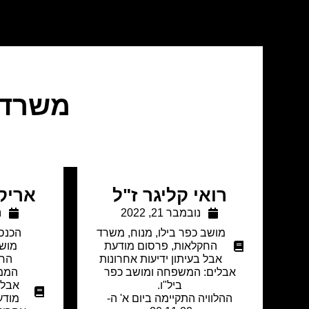
משרד 
רואי קליגר ז"ל
אריק 
נובמבר 21, 2022
נ
מושב כפר בילו
,
מנוח
,
משרד
הכנס
החקלאות
,
פרסום מודעת
מושב
אבל בעיתון ידיעות אחרונות
הח
אבלים: המשפחה ומושב כפר
הממ
ביל"ו.
אבל 
ההלוויה התקיימה ביום א' ה-
מודע