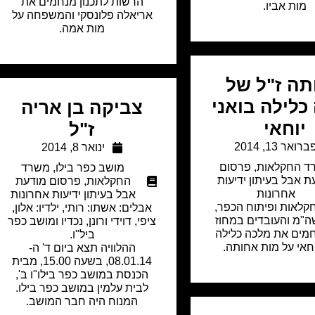
הרשות לתכנון מנחמים את
מות אביו.
אריאלה פלונסקי והמשפחה על
מות אמה.
תה ז"ל של
כלילה בואני
צביקה בן אריה
יוחאי
ז"ל
ברואר 13, 2014
ינואר 8, 2014
ד החקלאות
,
פרסום
מושב כפר בילו
,
משרד
ת אבל בעיתון ידיעות
החקלאות
,
פרסום מודעת
אחרונות
אבל בעיתון ידיעות אחרונות
לאות ופיתוח הכפר,
אבלים: אשתו: רותי, ילדיו: אלון,
"מ והעובדים במחוז
ציפי, דוידי ורונן, נכדיו ומושב כפר
מים את מלכה כלילה
ביל"ו.
וחאי על מות אחותה.
ההלוויה תצא ביום ד' ה-
08.01.14, בשעה 15.00, מבית
הכנסת במושב כפר בילו"ו ב',
לבית עלמין במושב כפר בילו.
המנוח היה חבר המושב.