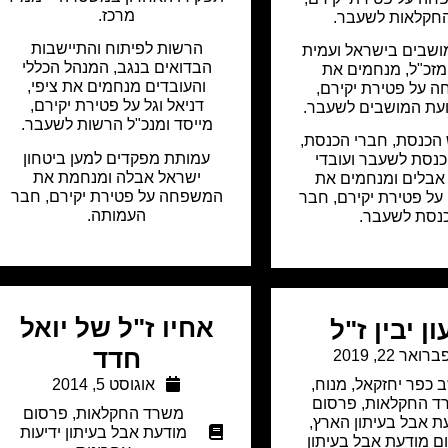
מרכז.
חקלאות לשעבר.
הרשות לפיתוח והתיישבות
ושבים בישראל ועמית
הבדואים בנגב, המנהל הכללי
מזכ"ל, מנחמים את
והעובדים מנחמים את ציפי,
 על פטירת יקירם,
דניאל וגל על פטירת יקירם,
ועת המושבים לשעבר.
מייסד ומנכ"ל הרשות לשעבר.
הכנסת, חברי הכנסת,
עמותת מפקדים למען ביטחון
נסת לשעבר ועובדי
ישראל אבלה ומנחמת את
אבלים ומנחמים את
המשפחה על פטירת יקירם, חבר
ל פטירת יקירם, חבר
העמותה.
נסת לשעבר.
אחיו ז"ל של יואל
ן יבין ז"ל
חדד
ברואר 22, 2019
 כפר יחזקאל
,
מנוח
,
אוגוסט 5, 2014
ד החקלאות
,
פרסום
משרד החקלאות
,
פרסום
ת אבל בעיתון הארץ
,
מודעת אבל בעיתון ידיעות
ם מודעת אבל בעיתון