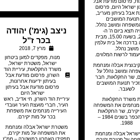
ות
,
פרסום מודעת אבל
ן ישראל היום
,
פרסום
 אבל בעיתון מעריב
,
תנועת המושבים
משפחה ומושב נהלל.
ניצב (גימ') יהודה
יה תצא ביום ה' ה-
25.11.21, בשעה 15.00, מבית
בכר ז"ל
דרכה אל בית עלמין
מרץ 7, 2018
מושב נהלל.
עמוד לרשות המלווים.
מנוח
,
מפקדים למען ביטחון
ישראל
,
משטרת ישראל
,
יבוצית אבלה ומנחמת
משרד החקלאות
,
עיריית הוד
חה ומושב נהלל על
השרון
,
פרסום מודעת אבל
ם, שר החקלאות, חבר
בעיתון ידיעות אחרונות
,
זכיר תנועת המושבים
פרסום מודעת אבל בעיתון
לשעבר.
ישראל היום
עיריית הוד השרון, חי אדיב, ראש
 משרד החקלאות
העיר, חברי מועצת העיר ועובדי
 מנחמים את המשפחה
העירייה מנחמים את משפחת
יקירם, שר החקלאות
בכר על מות יקירם.
ופיתוח הכפר בשנים 1984 –
1988.
משטרת ישראל אבלה ומנחמת
את המשפחה על מות יקירם,
שראל אבלה ומנחמת
תפקידו האחרון במשטרה – ממ"ז
ה על פטירת יקירם,