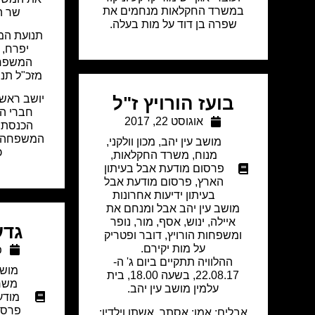
במשרד החקלאות מנחמים את
שר ה
שפרה בן דוד על מות בעלה.
תנועת המ
יפרח, 
המשפחה
מזכ"ל תנ
יושב ראש 
בועז הורויץ ז"ל
חברי הכ
אוגוסט 22, 2017
הכנסת 
המשפחה ע
מושב עין יהב
,
מכון וולקני
,
כ
מנוח
,
משרד החקלאות
,
פרסום מודעת אבל בעיתון
הארץ
,
פרסום מודעת אבל
בעיתון ידיעות אחרונות
מושב עין יהב אבל ומנחם את
איילה, ינוש, אסף, מור, נופר
גדעו
ומשפחות הורויץ, דובר ופטריק
על מות יקירם.
פ
ההלוויה תתקיים ביום ג' ה-
מושב
22.08.17, בשעה 18.00, בית
משר
עלמין מושב עין יהב.
מודע
פרסו
אבלים: אמו: אסתר, אשתו וילדיו: