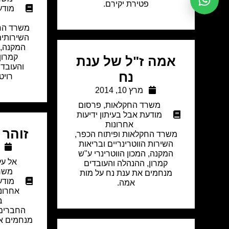
פטירת יקירם.
מודע
משרד החק
השירותים 
המקנה, ה
קמרון
אמה ז"ל של ענת
והעובדי
נח
רויט
מרץ 10, 2014
משרד החקלאות
,
פרסום
מודעת אבל בעיתון ידיעות
אחרונות
זוהר 
משרד החקלאות ופיתוח הכפר,
השירות הווטרינריים ובריאות
המקנה, המכון הווטרינרי ע"ש
אל על
קמרון, ההנהלה והעובדים
משר
מנחמים את ענת נח על מות
מודע
אמה.
אחרונ
ב
החברים 
מנחמים את