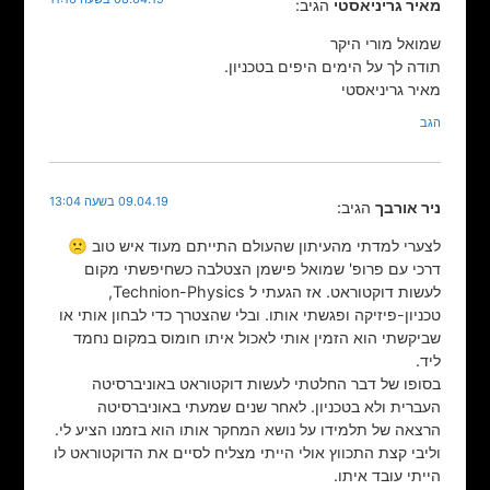
מאיר גריניאסטי
הגיב:
שמואל מורי היקר
תודה לך על הימים היפים בטכניון.
מאיר גריניאסטי
הגב
09.04.19 בשעה 13:04
ניר אורבך
הגיב:
לצערי למדתי מהעיתון שהעולם התייתם מעוד איש טוב 🙁
דרכי עם פרופ' שמואל פישמן הצטלבה כשחיפשתי מקום
לעשות דוקטוראט. אז הגעתי ל Technion-Physics,
טכניון-פיזיקה ופגשתי אותו. ובלי שהצטרך כדי לבחון אותי או
שביקשתי הוא הזמין אותי לאכול איתו חומוס במקום נחמד
ליד.
בסופו של דבר החלטתי לעשות דוקטוראט באוניברסיטה
העברית ולא בטכניון. לאחר שנים שמעתי באוניברסיטה
הרצאה של תלמידו על נושא המחקר אותו הוא בזמנו הציע לי.
וליבי קצת התכווץ אולי הייתי מצליח לסיים את הדוקטוראט לו
הייתי עובד איתו.