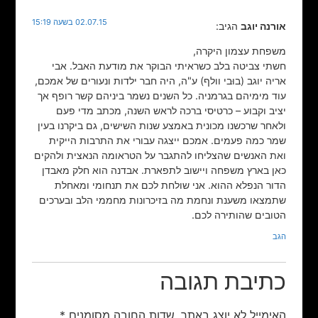
02.07.15 בשעה 15:19
אורנה יוגב
הגיב:
משפחת עצמון היקרה,
חשתי צביטה בלב כשראיתי הבוקר את מודעת האבל. אבי
אריה יוגב (בוּבי וולף) ע"ה, היה חבר ילדות ונעורים של אמכם,
עוד מימיהם בגרמניה. כל השנים נשמר ביניהם קשר רופף אך
יציב וקבוע – כרטיסי ברכה לראש השנה, מכתב מדי פעם
ולאחר שרכשנו מכונית באמצע שנות השישים, גם ביקרנו בעין
שמר כמה פעמים. אמכם ייצגה עבורי את התרבות הייקית
ואת האנשים שהצליחו להתגבר על הטראומה הנאצית ולהקים
כאן בארץ משפחה ויישוב לתפארת. אבדנה הוא חלק מאבדן
הדור הנפלא ההוא. אני שולחת לכם את תנחומי ומאחלת
שתמצאו משענת ונחמת מה בזיכרונות מחממי הלב ובערכים
הטובים שהותירה לכם.
הגב
כתיבת תגובה
האימייל לא יוצג באתר.
שדות החובה מסומנים
*