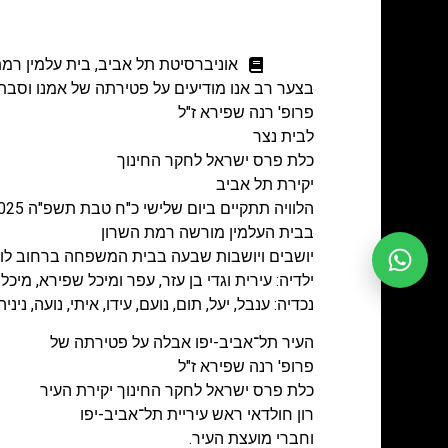
אוניברסיטת תל אביב
,
בית עלמין רמת
בצער רב אנו מודיעים על פטירתה של אמנו וסבת
פרופ' רנה שפירא ז"ל
לבית נצר
כלת פרס ישראל לחקר החינוך
יקירת תל אביב
הלוויה תתקיים ביום שלישי כ"ח טבת תשפ"ה 28.1.2025 בשעה 11:00
בבית העלמין מורשה רמת השרון
יושבים ויושבות שבעה בבית המשפחה ברחוב לוי יצחק 9, 
ילדיה: עירית וגדי בן עזר, עפר ומיכל שפירא, מיכ
נכדיה: ענבל, יעל, תום, נועם, עידו, איתי, נועה, ני
העיר תל־אביב-יפו
אבלה על פטירתה של
פרופ' רנה שפירא ז"ל
כלת פרס ישראל לחקר החינוך יקירת העיר
רון חולדאי
ראש עיריית תל־אביב-יפו
וחברי מועצת העיר.