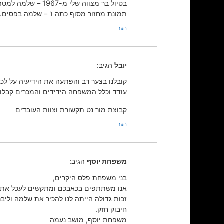
בטיול בר מצווה שלי מ-1967 – שלמה למטה. אני למעלה שני משמאל בין אהרל'ה מינקובסקי ודוד ליפיץ.
תמונת מחזור מסוף כתה ו' – שלמה בפסים. אנ
הגב
יובל
הגיב:
קובלנו בצער רב והפתעה את הידיעיה על לכ
עודד וכלל המשפחה הידידים והמכרים קבלו 
קבוצת מור נט תקשורת וצוות העובדים
הגב
משפחת יוסף
הגיב:
בני משפחת פלס היקרים,
אנו משתתפים בכאבכם ומתקשים לעכל את ה
זכות גדולה הייתה לנו להכיר את שלמה וליבנ
חיבוק חזק.
משפחת יוסף, מושב נעמה