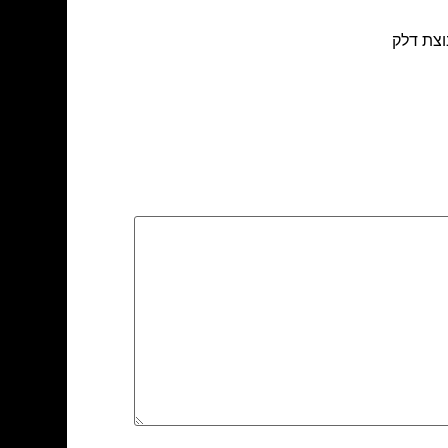
צת דלק