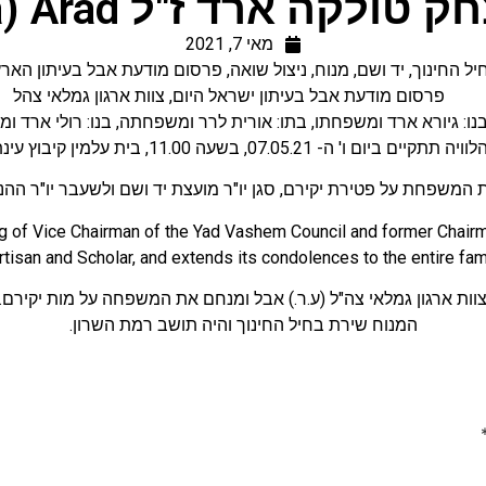
ד ז"ל Dr. Yitzhak (Tolka) Arad
מאי 7, 2021
יל החינוך
,
יד ושם
,
מנוח
,
ניצול שואה
,
פרסום מודעת אבל בעיתון הארץ
פרסום מודעת אבל בעיתון ישראל היום
,
צוות ארגון גמלאי צהל
נו: גיורא ארד ומשפחתו, בתו: אורית לרר ומשפחתה, בנו: רולי ארד ו
יה תתקיים ביום ו' ה- 07.05.21, בשעה 11.00, בית עלמין קיבוץ עינת.
משפחת על פטירת יקירם, סגן יו"ר מועצת יד ושם ולשעבר יו"ר ההנהלה
 of Vice Chairman of the Yad Vashem Council and former Chairman
rtisan and Scholar, and extends its condolences to the entire fami
וות ארגון גמלאי צה"ל (ע.ר.) אבל ומנחם את המשפחה על מות יקירם.
המנוח שירת בחיל החינוך והיה תושב רמת השרון.