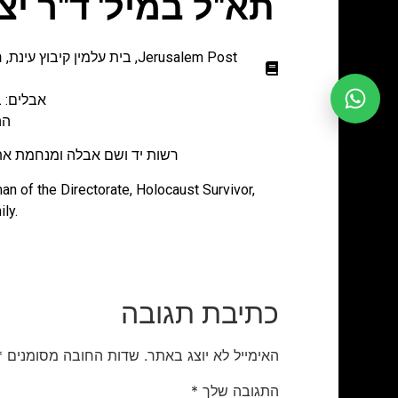
תא"ל במיל' ד"ר יצחק טולקה אר
Jerusalem Post
,
בית עלמין קיבוץ עינת
,
ח
אבלים: ב
ההלוו
רשות יד ושם אבלה ומנחמת את ה
 of the Directorate, Holocaust Survivor,
ly.
צ
כתיבת תגובה
האימייל לא יוצג באתר.
שדות החובה מסומנים
*
התגובה שלך
*