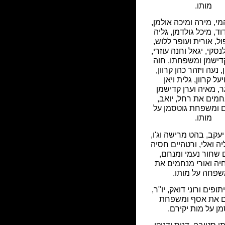
מותו.
י, מירה ומיכה אולמן,
וד, מיכל גולדמן, גליה
ול, אורית ועופר ללוש,
סקי, יגאל וחנה עוזרי,
ישמן ומשפחתו, חוה
ן, נעה ויזהר כהן קרוון,
על קרוון, גלית ויאן
ר, מאיה וערן קדישמן
חמים את רחל, יואב,
 ומשפחת גוטסמן על
מותו.
יעקב, בהט מרישה וג'ו,
יה ואלי, ורטהיים חסיה
ים שחור נעמי ומנחם,
חיה ואורי מנחמים את
פחה על מותו.
פים ורוני דואק, יו"ר,
 את אסף ומשפחת
ן על מות יקירם.