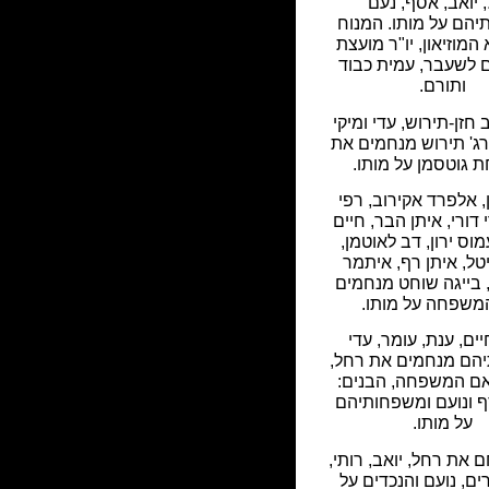
 יואב, אסף, נעם
יהם על מותו. המנוח
המוזיאון, יו"ר מועצת
 לשעבר, עמית כבוד
ותורם.
 חזן-תירוש, עדי ומיקי
רג' תירוש מנחמים את
גוטסמן על מותו.
, אלפרד אקירוב, רפי
י דורי, איתן הבר, חיים
מוס ירון, דב לאוטמן,
טל, איתן רף, איתמר
, בייגה שוחט מנחמים
משפחה על מותו.
יים, ענת, עומר, עדי
הם מנחמים את רחל,
אם המשפחה, הבנים:
ף ונועם ומשפחותיהם
על מותו.
ם את רחל, יואב, רותי,
ם, נועם והנכדים על