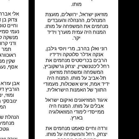
מותו.
אלי אברהמ
מוזיאון ישראל, ירושלים, מועצת
צדוק בן ד
המנהלים, ההנהלה והעובדים
וחיים טופ
מנחמים את המשפחה על מותו.
נעמי סמילנ
המנוח היה עמית מוערך וידיד
מנשקה קד
יקר.
ודני קרוו
רוני ואלן בהרב, מרי ויוסי גילבן,
תמר וי
אנקה אדלר סלוטקה וידידיו
ראוכוורג
הרבים בכריסטיס מנחמים את
שקין מנ
רחל ליכטנשטיין, יצחק גרשקוביץ,
אסף, נעם
המשפחה ומשפחת מוזיאון
תל-אביב על מותו. המנוח היה
אבן עזרא 
ידיד אמת, איש אשכולות, מעמודי
הורביץ דל
התווך של האמנות הישראלית.
ומוזי, 
איגוד המוזיאונים ואיקום ישראל
ינובסקי 
אבלים על מותו. המנוח היה
המש
ממייסדי לימודי המוזאולוגיה
הנהלת שיתו
בארץ.
מנחמים
ורדה וחיים סאמט מנחמים את
גוטסמ
יצחק, רחל והמשפחה על מותו.