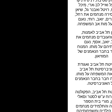
ן סטיבה, דניס ודניקו
ל ואייל לב-ארי, מיכל
רויטל ואבנר גל, שיאן
סירה מנחמים את רחל,
ם, יואב, רותי, נועם
על מות אב המשפחה.
ן תל אביב לאמנות,
העובדים מנחמים את
 יואב, אסף, נעם
יהם על מותו. המנוח
 בחבר הנאמנים של
המוזיאון.
יטת תל אביב ואגודת
וניברסיטת תל אביב
ת המשפחה על מותו.
ה חבר בחבר הנאמנים
 האוניברסיטה.
ת תל אביב, הפקולטה
רוח ע"ש לסטר וסאלי
, מורי בית הספר
ה והתלמידים מנחמים
הילדים ומשפחותיהם