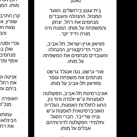
נאמן.
מותו. המנ
בית עגנון בירושלים, הוועד
קרן התרבו
המנהל, ההנהלה והעובדים
שוורץ, א
מנחמים את רחל, יצחק
וצוות ה
והמשפחה על מותו. המנוח היה
והמ
מורה וידיד יקר.
וונדי וסטיב
מוזיאון ארץ-ישראל, תל-אביב,
ואלן בה
חברי הדירקטוריון, ההנהלה
מנחמים א
והעובדים מנחמים את המשפחה
אסף ומרי
על מותו.
אורי גרשט, נגה אנגלר גרשט
אניטה ופ
מנחמים את משפחת עומר
את רחל, 
ומוזיאון תל-אביב על מותו.
ביתם על
אוניברסיטת תל-אביב, הפקולטה
האופרה ה
לאמנויות ע"ש יולנדה ודוד כץ,
מנכ"ל,
החוג לתולדות האמנות, הגלריה
האוניברסיטאית לאמנות ע"ש
עמותת 
גניה שרייבר, חברי הסגל
הבינלאו
ותלמידי הפקולטה לדורותיהם
את רחל
אבלים על מותו.