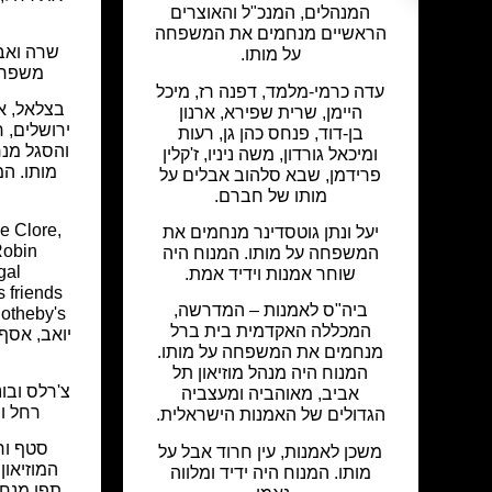
המנהלים, המנכ"ל והאוצרים
הראשיים מנחמים את המשפחה
שרה ואבי
על מותו.
משפחת 
עדה כרמי-מלמד, דפנה רז, מיכל
בצלאל, אק
היימן, שרית שפירא, ארנון
ירושלים, 
בן-דוד, פנחס כהן גן, רעות
והסגל מנ
ומיכאל גורדון, משה ניניו, ז'קלין
מותו. המ
פרידמן, שבא סלהוב אבלים על
מותו של חברם.
e Clore,
יעל ונתן גוטסדינר מנחמים את
Robin
המשפחה על מותו. המנוח היה
gal
שוחר אמנות וידיד אמת.
s friends
ביה"ס לאמנות – המדרשה,
המכללה האקדמית בית ברל
יואב, אסף
מנחמים את המשפחה על מותו.
המנוח היה מנהל מוזיאון תל
צ'רלס ובו
אביב, מאוהביה ומעצביה
רחל ו
הגדולים של האמנות הישראלית.
סטף ורט
משכן לאמנות, עין חרוד אבל על
המוזיאון
מותו. המנוח היה ידיד ומלווה
תפן מנח