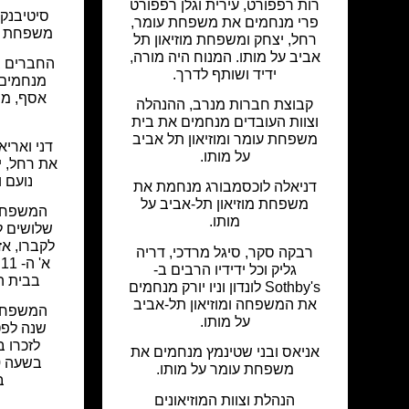
רות רפפורט, עירית וגלן רפפורט
סיטיבנק 
פרי מנחמים את משפחת עומר,
משפחת גו
רחל, יצחק ומשפחת מוזיאון תל
אביב על מותו. המנוח היה מורה,
החברים ב
ידיד ושותף לדרך.
מנחמים א
אסף, מרי
קבוצת חברות מנרב, ההנהלה
וצוות העובדים מנחמים את בית
משפחת עומר ומוזיאון תל אביב
דני וארי
על מותו.
את רחל, י
נועם ו
דניאלה לוכסמבורג מנחמת את
משפחת מוזיאון תל-אביב על
המשפחה 
מותו.
שלושים לפ
לקברו, אז
רבקה סקר, סיגל מרדכי, דריה
גליק וכל ידידיו הרבים ב-
בבית ה
Sothby's לונדון וניו יורק מנחמים
את המשפחה ומוזיאון תל-אביב
המשפחה 
על מותו.
שנה לפט
אניאס ובני שטינמץ מנחמים את
משפחת עומר על מותו.
ב
הנהלת וצוות המוזיאונים