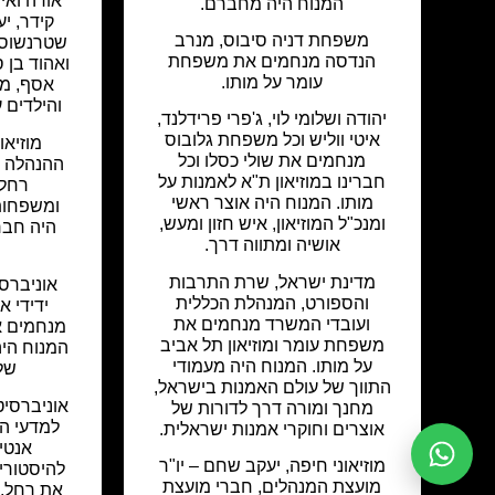
אורה ואית
המנוח היה מחברם.
קידר, יע
משפחת דניה סיבוס, מנרב
שטרנשוס, 
הנדסה מנחמים את משפחת
ואהוד בן 
עומר על מותו.
אסף, מרי
והילדים 
יהודה ושלומי לוי, ג'פרי פרידלנד,
איטי ווליש וכל משפחת גלובוס
מוזיאו
מנחמים את שולי כסלו וכל
ההנהלה ו
חברינו במוזיאון ת"א לאמנות על
רחל,
מותו. המנוח היה אוצר ראשי
ומשפחות
ומנכ"ל המוזיאון, איש חזון ומעש,
היה חבר
אושיה ומתווה דרך.
מדינת ישראל, שרת התרבות
אוניברס
והספורט, המנהלת הכללית
ידידי א
ועובדי המשרד מנחמים את
מנחמים א
משפחת עומר ומוזיאון תל אביב
המנוח הי
על מותו. המנוח היה מעמודי
של
התווך של עולם האמנות בישראל,
אוניברסיט
מחנך ומורה דרך לדורות של
למדעי ה
אוצרים וחוקרי אמנות ישראלית.
אנטין
מוזיאוני חיפה, יעקב שחם – יו"ר
להיסטורי
מועצת המנהלים, חברי מועצת
את רחל, 