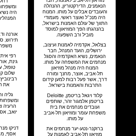
מוזיאון תל-אביב לאמנות, חבר
רחל,
הנאמנים, הדירקטוריון, ההנהלה
ומשפחות
והעובדים אבלים על מותו. המנוח
היה נשיא 
היה מנכ"ל ואוצר ראשי. מעמודי
המנהלים
התווך של עולם האמנות בישראל,
בהנהגתו הפך המוזיאון למוסד
אורנה ודב
מוביל ורב השפעה.
תירוש, ס
בצלאל, אקדמיה לאמנות ועיצוב,
משפחת 
ירושלים, הועד המנהל, חבר
רפי איתן
הנאמים, נשיא האקדמיה והסגל
גינת, אור
מנחמים את המשפחה על מותו.
טופול, ע
המנוח היה מנהל מוזיאון
שלום קי
תל-אביב, אוצר, מחנך ומורה
רבינוביץ
דרך, אשר פעל רבות למען קידום
את ה
התרבות והאמנות בישראל.
גליה וח
קלוד ויגאל בריטמן, Deloitte
ומשפחותי
בריטמן אלמגור זהר, שותפים
הרעיה ו
ועובדים מנחמים את בית
יואב, אס
משפחת עומר ומוזיאון תל-אביב
על מותו.
דניקו מנח
ברוקנר-נטע-יער מנחמים את
אסף, מרי
מוזיאון תל-אביב לאמנות על