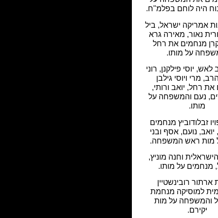
וח היה לוחם בפלמ"ח.
ת אמריקה ישראל, ביל
ורית נאור, מאירה גרא
קרן מנחמים את רחל
שפחה על מותו.
 לאש, יוסי פילקנן, רוני
רב, מרי ויוסי גילבן
ת רחל, יואב ורותי,
ם, נעם והמשפחה על
מותו.
ויו זבלודוביץ מנחמים
יואב, נועם, אסף ובני
 מות ראש המשפחה.
ישראלית וחנה מוניץ,
 מנחמים על מותו.
ארתור רובינשטיין
מית למוסיקה מנחמת
 והמשפחה על מות
יקירם.