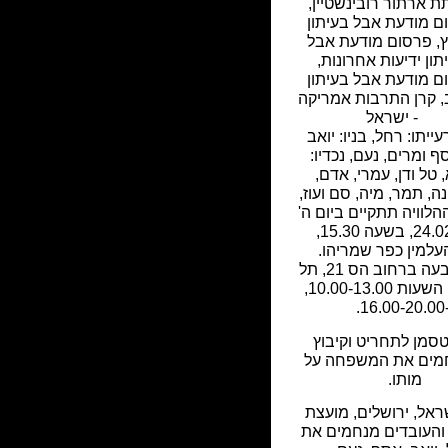
ת ארתור רובינשטיין
,
ם מודעת אבל בעיתון
,
פרסום מודעת אבל
תון ידיעות אחרונות
,
ם מודעת אבל בעיתון
,
קרן התרבות אמריקה
- ישראל
ייתו: רחל, בניו: יואב
ף ומרים, נעם, נכדיו:
, טל ודן, עמרי, אדם,
ה, תמר, מיה, סם ועוז,
 ההלוויה תתקיים ביום ה'
ה- 24.02.11, בשעה 15.30,
עלמין כפר שמריהו.
יושבים שבעה ברחוב הס 21, תל
אביב, בין השעות 10.00-13.00,
16.
טסמן לתחריט וקיבוץ
חמים את המשפחה על
מותו.
שראל, ירושלים, מועצת
והעובדים מנחמים את