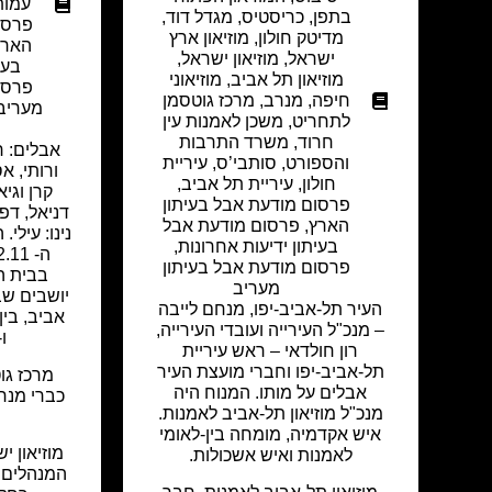
עמות
בתפן
,
כריסטיס
,
מגדל דוד
,
פרסו
מדיטק חולון
,
מוזיאון ארץ
הארץ
ישראל
,
מוזיאון ישראל
,
בעי
מוזיאון תל אביב
,
מוזיאוני
פרסו
חיפה
,
מנרב
,
מרכז גוטסמן
מעריב
לתחריט
,
משכן לאמנות עין
חרוד
,
משרד התרבות
אבלים: רע
והספורט
,
סותבי’ס
,
עיריית
ורותי, אס
חולון
,
עיריית תל אביב
,
קרן וגיא
פרסום מודעת אבל בעיתון
דניאל, דפנ
הארץ
,
פרסום מודעת אבל
נינו: עילי.
בעיתון ידיעות אחרונות
,
פרסום מודעת אבל בעיתון
בבית ה
מעריב
העיר תל-אביב-יפו, מנחם לייבה
– מנכ"ל העירייה ועובדי העירייה,
ו-.00-20.00
רון חולדאי – ראש עיריית
תל-אביב-יפו וחברי מועצת העיר
מרכז גו
אבלים על מותו. המנוח היה
כברי מנ
מנכ"ל מוזיאון תל-אביב לאמנות.
איש אקדמיה, מומחה בין-לאומי
מוזיאון י
לאמנות ואיש אשכולות.
המנהלים 