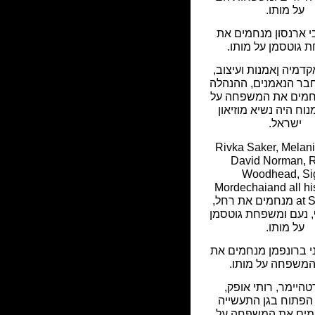
על מותו.
 ארנסון מנחמים את
גוטסמן על מותו.
דמיה ןאמנות ועיצוב,
חבר הנאמנים, ההנהלה
חמים את המשפחה על
נוח היה נשיא מוזיאון
ישראל.
Rivka Saker, Melani
David Norman, 
Woodhead, Si
Mordechaiand all hi
at Sotheby's מנחמים את רחל,
, נעם ומשפחת גוטסמן
על מותו.
ני ברונפמן מנחמים את
המשפחה על מותו.
היימר, רותי אופק,
 הפתוח בגן התעשייה
מים את המשפחה על