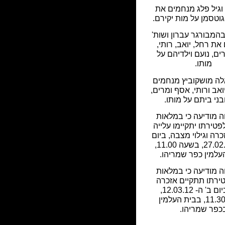
וגיל פלג מנחמים את
טסמן על מות יקירם.
המבורגר עברון ושות'
ת רחל, יואב, רותי,
ם, נועם וילדיהם על
מותו.
אלה מושקוביץ מנחמים
ואב ורותי, אסף ומרים,
בני ביתם על מותו.
מודיעה כי במלאות
טירתו יתקיימו עלייה
כרה וגילוי מצבה, ביום
א' ה- 27.02.11, בשעה 11.00,
עלמין כפר שמריהו.
מודיעה כי במלאות
ירתו תתקיים אזכרה
לזכרו ביום ב' ה- 12.03.12,
בשעה 11.30, בבית העלמין
כפר שמריהו.