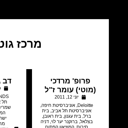
מרכז גו
פרופ' מרדכי
דב ג
(מוטי) עומר ז"ל
פ
NDS
יוני 12, 2011
תל א
Deloitte
,
אוניברסיטת חיפה
,
שמריה
אוניברסיטת תל אביב
,
בית
המב
ברל
,
בית עגנון
,
בית ראובן
,
ישר
בצלאל
,
ברוקנר יער לוי
,
דניה
מרכ
סיבוס
,
המוזיאון הפתוח