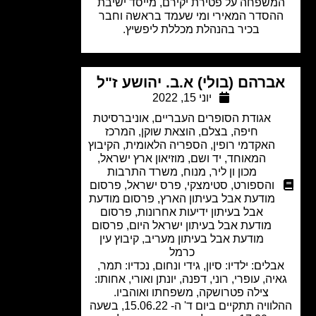
משפחה על פטירת יקירם, מייסד ישיבת
הסדר המאירי ומי שעמד בראשה וחבר
בכיר בהנהלת מכללת ליפשיץ.
ברהם (בולי) א.ב. יהושע ז"ל
יוני 15, 2022
אגודת הסופרים העבריים
,
אוניברסיטת
חיפה
,
בצלם
,
הוצאת שוקן
,
המרכז
האקדמי רופין
,
הספריה הלאומית
,
הקיבוץ
המאוחד
,
יד ושם
,
מוזיאון ארץ ישראל
,
מכון ון ליר
,
מנוח
,
משרד התרבות
והספורט
,
סטימצקי
,
פרס ישראל
,
פרסום
מודעת אבל בעיתון הארץ
,
פרסום מודעת
אבל בעיתון ידיעות אחרונות
,
פרסום
מודעת אבל בעיתון ישראל היום
,
פרסום
מודעת אבל בעיתון מעריב
,
קיבוץ עין
כרמל
לים: ילדיו: סיון, גידי ונחום, נכדיו: תמר,
יה, עופרי, רוני, דפנה, יונתן ואורי, אחותו:
צילה פטרושקה, משפחתו ואוהביו.
ההלוויה תתקיים ביום ד' ה- 15.06.22, בשעה