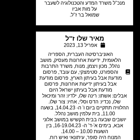
נכ"ל משרד המדע והטכנולוגיה לשעבר
על מות אביו
שמואל בר ז"ל.
מאיר שלו ז"ל
אפריל 13, 2023
האוניברסיטה העברית
,
הספריה
הלאומית
,
ידיעות אחרונות מעסיק
,
מושב
נהלל
,
מכון ויצמן
,
מנוח
,
משרד התרבות
והספורט
,
סטימצקי
,
עם עובד
,
פרסום
מודעת אבל בעיתון הארץ
,
פרסום מודעת
אבל בעיתון ידיעות אחרונות
,
פרסום
מודעת אבל בעיתון ישראל היום
לים: אשתו: רינה שלו, ילדיו: זהר ומיכאל
שלו, נכדיו: הדס וסלי, אחיו: צור שלו.
ההלוויה תתקיים ביום ו' ה- 14.04.23, בשעה
11.00, בית עלמין מושב נהלל.
שבים שבעה בבית הקשיש במושב אלוני
אבא, בימים א'-ד' ה- 16-19.04.23, בין
השעות 10.00 – 14.00.
המנוח היה סופר, עיתונאי ואיש רוח.