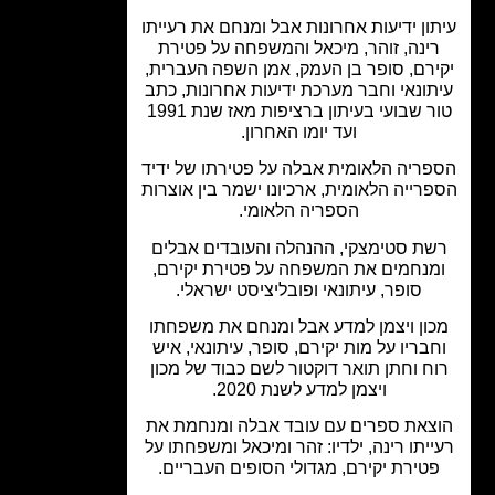
ון ידיעות אחרונות אבל ומנחם את רעייתו
ינה, זוהר, מיכאל והמשפחה על פטירת
ירם, סופר בן העמק, אמן השפה העברית,
תונאי וחבר מערכת ידיעות אחרונות, כתב
טור שבועי בעיתון ברציפות מאז שנת 1991
ועד יומו האחרון.
ריה הלאומית אבלה על פטירתו של ידיד
רייה הלאומית, ארכיונו ישמר בין אוצרות
הספריה הלאומי.
ת סטימצקי, ההנהלה והעובדים אבלים
מנחמים את המשפחה על פטירת יקירם,
סופר, עיתונאי ופובליציסט ישראלי.
ון ויצמן למדע אבל ומנחם את משפחתו
בריו על מות יקירם, סופר, עיתונאי, איש
ח וחתן תואר דוקטור לשם כבוד של מכון
ויצמן למדע לשנת 2020.
צאת ספרים עם עובד אבלה ומנחמת את
יתו רינה, ילדיו: זהר ומיכאל ומשפחתו על
טירת יקירם, מגדולי הסופים העבריים.