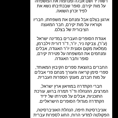
ות יד ושם אבלה ומנחמת את המשפחה
ל מות יקירם, סופר שבכתיבתו נשא את
לפיד זכרון השואה.
ון בצלם אבל ומנחם את משפחתו, חבריו
וקוראיו על מות יקירם, חבר המועצה
הציבורית של בצלם.
גודת הסופרים העברים במדינה ישראל
"ר), צביקה ניר, יו"ר, ד"ר דורית זילברמן,
לאת מקום וסגנית יו"ר האגודה, אבלים
מנחמים את המשפחה על פטירת יקירם,
סופר וחבר האגודה.
ברים בהוצאת ספרים הקיבוץ המאוחד,
רי סימן קריאה והעורך מנחם פרי אבלים
ל מות חברם, מענקי הספרות העברית.
חברי הקתדרה במוזיאון ארץ ישראל,
רצים, ההנהלה וד"ר תמרה ברוש, עורכת
התוכניות, אבלים על פטירתו של ידיד
הקתדרה מגדולי הסופרים הישראליים.
ניברסיטת חיפה, הנהלת האוניברסיטה,
ולטה למדעי הרוח, החוג לספרות עברית