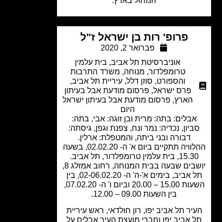
המחול בארץ.
פרופ' רות בן ישראל ז"ל
פברואר 2, 2020
אוניברסיטת תל אביב
,
בית עלמין
טרומפלדור
,
מנוחה
,
משרד התרבות
והספורט
,
סוזן דלל
,
עיריית תל אביב
,
פרס ישראל
,
פרסום מודעת אבל בעיתון
הארץ
,
פרסום מודעת אבל בעיתון ישראל
היום
בלים: בתה: מרית ובן זוגה: אבי, בתה:
יון, נכדיה: נמר ונח, צפנת וגפן, גיסתה:
דבורה ובני ביתה, והמטפלת: ארלין.
ההלוויה תתקיים ביום א' ה- 02.02.20, בשעה
, בית עלמין טרומפלדור, תל אביב.
יושבים שבעה בבית המנוחה, רחוב אמזלג 8,
תל אביב, בימים א'-ה' ה- 02-06.02.20, בין
השעות 15.00 – 20.00 וביום ו' ה- 07.02.20,
בין השעות 09.00 – 12.00.​
יר תל אביב יפו, רון חולדאי, ראש עיריית
 אביב יפו וחברי מועצת העיר אבלים על