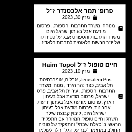
פרופ' תמר אלכסנדר ז"ל
מרץ 30, 2023
מנוחה
,
משרד התרבות והספורט
,
פרסום
מודעת אבל בעיתון ישראל היום
רד התרבות והספורט אבל על פטירתה
 יו"ר הרשות הלאומית לתרבות הלאדינו.
יים טופול ז"ל Haim Topol
מרץ 10, 2023
Jerusalem Post
,
אבלים
,
אוניברסיטת
תל אביב
,
כפר נהר הירדן
,
מנוח
,
משרד
התרבות והספורט
,
עיריית תל אביב
,
פרס
ישראל
,
פרסום מודעת אבל בעיתון
הארץ
,
פרסום מודעת אבל בעיתון ידיעות
אחרונות
,
פרסום מודעת אבל בעיתון
ישראל היום
,
קיבוץ קבוצת שילר
שחקן חיים טופול, המזוהה עם התפקיד
אשי ב"סאלח שבתי" והתפקיד של טוביה
ולב במחזמר "כנר על הגג", הלך לעולמו