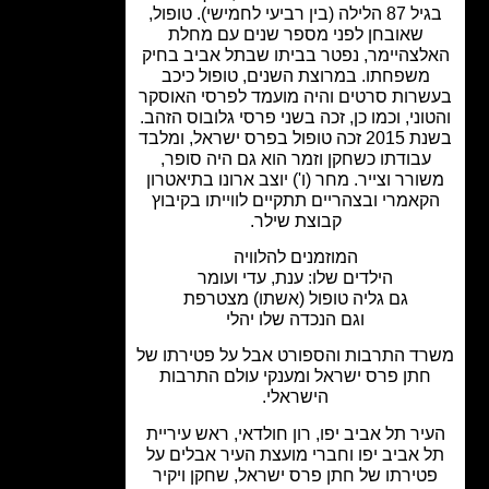
בגיל 87 הלילה (בין רביעי לחמישי). טופול,
שאובחן לפני מספר שנים עם מחלת
לצהיימר, נפטר בביתו שבתל אביב בחיק
משפחתו. במרוצת השנים, טופול כיכב
רות סרטים והיה מועמד לפרסי האוסקר
וני, וכמו כן, זכה בשני פרסי גלובוס הזהב.
בשנת 2015 זכה טופול בפרס ישראל, ומלבד
עבודתו כשחקן וזמר הוא גם היה סופר,
ורר וצייר. מחר (ו') יוצב ארונו בתיאטרון
קאמרי ובצהריים תתקיים לווייתו בקיבוץ
קבוצת שילר.
המוזמנים להלוויה
הילדים שלו: ענת, עדי ועומר
גם גליה טופול (אשתו) מצטרפת
וגם הנכדה שלו יהלי
ד התרבות והספורט אבל על פטירתו של
חתן פרס ישראל ומענקי עולם התרבות
הישראלי.
יר תל אביב יפו, רון חולדאי, ראש עיריית
 אביב יפו וחברי מועצת העיר אבלים על
טירתו של חתן פרס ישראל, שחקן ויקיר