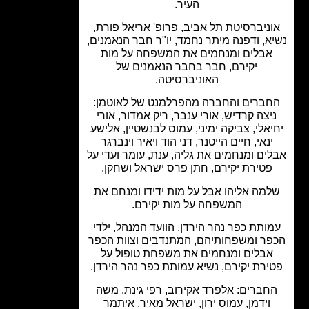
העיר.
ניברסיטת תל אביב, פרופ' אריאל פורת,
א, ודפנה מיתר נחמד, יו"ר חבר הנאמנים,
אבלים ומנחמים את המשפחה על מות
יקירם, חבר בחבר הנאמנים של
האוניברסיטה.
ברים והחברה מהפרלמנט של לאוטמן:
יצה קרדיש, אורי ענבר, ריק אמדור, אורי
אלי, צביקה ימיני, עמוס לבנשטיין, אלישע
ינאי, חיים הייטנר, דני הוד ויאיר וינברגר
ים ומנחמים את גליה, ענת, עומר ועדי על
פטירת יקירם, חתן פרס ישראל ושחקן.
מה אליהו אבל על מות ידידו ומנחם את
המשפחה על מות יקירם.
ותת כפר נהר הירדן, הוועד המנהל, ילדי
ר ומשפחותיהם, המתנדבים וצוות הכפר
אבלים ומנחמים את משפחת טופול על
ירת יקירם, נשיא עמותת כפר נהר הירדן.
חברים: אלפרד אקירוב, רפי גינת, משה
וידמן, עמוס ירון, ישראל מאיר, איתמר