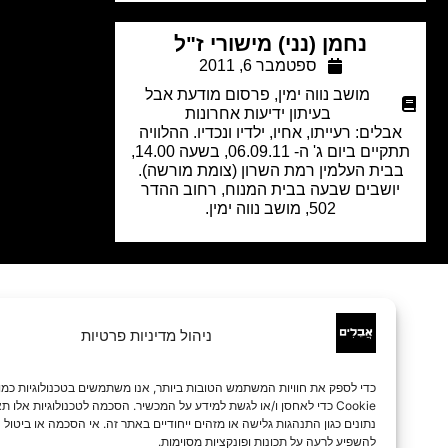
נחמן (נני) מישורי ז"ל
ספטמבר 6, 2011
מושב נווה ימין
,
פרסום מודעת אבל
בעיתון ידיעות אחרונות
בלים: רעייתו, אחיו, ילדיו ונכדיו. ההלוויה
תתקיים ביום ג' ה- 06.09.11, בשעה 14.00,
בית העלמין רמת השרון (צומת מורשה).
ושבים שבעה בבית המנוח, רחוב ההדר
502, מושב נווה ימין.
ניהול מדיניות פרטיות
כדי לספק את חוויות המשתמש הטובות ביותר, אנו משתמשים בטכנולוגיות כמו קובצי
Cookie כדי לאחסן ו/או לגשת למידע על המכשיר. הסכמה לטכנולוגיות אלו תאפשר לנו 
נתונים כגון התנהגות גלישה או מזהים ייחודיים באתר זה. אי הסכמה או ביטול הסכמה עלו
להשפיע לרעה על תכונות ופונקציות מסוימות.