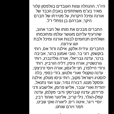
"ר, ההנהלה וצוות העובדים בוולפסון קלור
איר בע"מ משתתפים באבלן הכבד של
רנה ומיכל היקרות, על פטירתו של חברם
היקר, אברהם בן נפתלי ז"ל.
חברים מבכים את מותו של חבר אהוב,
הרעיף עליהם מעושר עולמו ומחוכמתו
ולחים תנחומים לבנות אורנה ומיכל ולבת
זוגו עירונה.
ברים: עידית אלקון, אילנה ודוד אס, רותי
קשפן, רוני בר, טובי ואמנון ברגר, אביבה
נר, עדנה גבריאלי, אורה גולדנברג, רותי
ורנשטיין, אורה גיסין, דליה הורביץ, רותי
די היילפרן, חני זליגסון, אורה ויוסי זרניצקי,
נה טוקטלי ואורי וולטש, ג'ודי כספי, בלה
טיג וישראל מקוב, רותי וניסו מטלון, אילנה
סקל מנטו, דבורה נמיר, ענגי ועזי נתנאל,
דית ואורי ענבר, אליש פרומן, אלישבע ודני
ידמן, עדנה קוברסקי ודובי פקלמן, עדנה
לן-הגלר, נילי קריב, אלינער ואהוד רבין,
וסיי ריגר, איטה ריס, ליאורה ואקי שביט,
תמר ויורם שוחט.