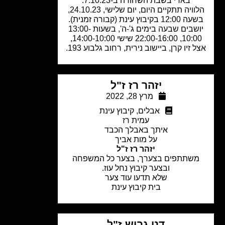
בארי בשבת השחורה ב-7.10.23.
הלוויה תתקיים היום, יום שלישי, 24.10.23,
12 בקיבוץ עינת (קבורה זמנית).
יושבים שבעה בימים ג'-ה', בשעות 13:00-
10:00, 22:00-16:00 שישי 14:00-10:00,
 זיו קרן, ביישוב נירית, רחוב גלבוע 193.
יזהר רז ז"ל
מרץ 28, 2022
אבלים
,
קיבוץ עינת
עמית רז
איתך באבלך הכבד
על מות אביך
יזהר רז ז"ל
שתתפים בצערך, בצער כל המשפחה
ובצער קיבוץ נחל עוז.
שלא תדעו עוד צער
בית קיבוץ עינת
דני גביש ז"ל