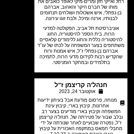
 ואייקי חזן ומרים-מיקי לאופר כואבים את
מותו של חברם היקר והאהוב, אברהם
-נפתלי, איש אשכולות ושולחים תנחומים
לבנותיו, ארנה ומיכל, ולבת זוגו עירונה.
וניברסיטת תל אביב, הפקולטה למדעי
הרוח, בית הספר להיסטוריה, החוג
יסטוריה כללית והחוג ללימודים קלאסיים
תפים בצער המשפחה על לכתו של עו"ד
אברהם בן-נפתלי ז"ל, איש אמנות ורוח
קדיש רבות לקידום מדעי הרוח, לתמיכה
בתלמידים ובמחקר הומניסטי.
חנהל'ה קריצמן ז"ל
אוקטובר 24, 2023
מנוחה
,
פרסום מודעת אבל בעיתון ידיעות
אחרונות
,
קיבוץ בארי
,
קיבוץ עינת
משפחה וקיבוץ בארי מודיעים בצער רב
לב שבור על פטירתה של, חנהל'ה קריצמן
ל, נפטרה שבועיים לאחר שנורתה על ידי
בלי חמאס במתקפה האכזרית על קיבוץ