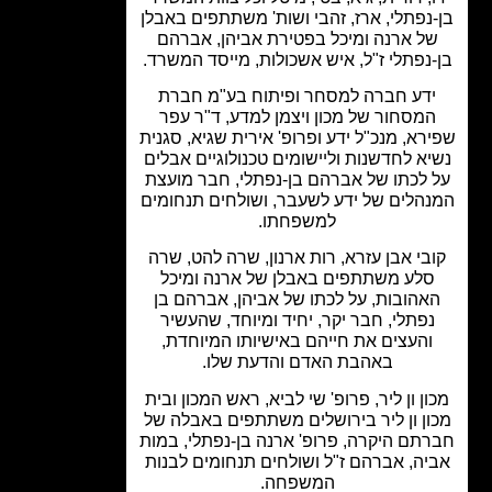
נפתלי, ארז, זהבי ושות' משתתפים באבלן
ל ארנה ומיכל בפטירת אביהן, אברהם
נפתלי ז"ל, איש אשכולות, מייסד המשרד.
דע חברה למסחר ופיתוח בע"מ חברת
מסחור של מכון ויצמן למדע, ד"ר עפר
רא, מנכ"ל ידע ופרופ' אירית שגיא, סגנית
א לחדשנות וליישומים טכנולוגיים אבלים
 לכתו של אברהם בן-נפתלי, חבר מועצת
הלים של ידע לשעבר, ושולחים תנחומים
למשפחתו.
בי אבן עזרא, רות ארנון, שרה להט, שרה
סלע משתתפים באבלן של ארנה ומיכל
אהובות, על לכתו של אביהן, אברהם בן
נפתלי, חבר יקר, יחיד ומיוחד, שהעשיר
והעצים את חייהם באישיותו המיוחדת,
באהבת האדם והדעת שלו.
ון ון ליר, פרופ' שי לביא, ראש המכון ובית
ון ון ליר בירושלים משתתפים באבלה של
תם היקרה, פרופ' ארנה בן-נפתלי, במות
יה, אברהם ז"ל ושולחים תנחומים לבנות
המשפחה.