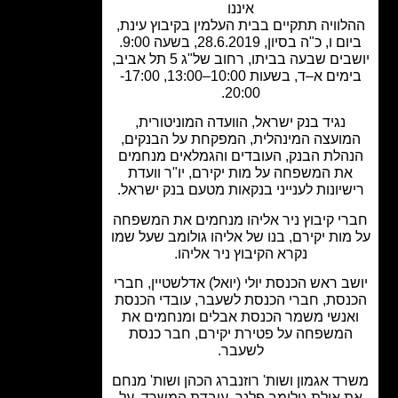
איננו
וויה תתקיים בבית העלמין בקיבוץ עינת,
 ו, כ"ה בסיון, 28.6.2019, בשעה 9:00.
ים שבעה בביתו, רחוב של"ג 5 תל אביב,
בימים א–ד, בשעות 10:00–13:00, 17:00-
20:00.
נגיד בנק ישראל, הוועדה המוניטורית,
ועצה המינהלית, המפקחת על הבנקים,
הלת הבנק, העובדים והגמלאים מנחמים
ת המשפחה על מות יקירם, יו"ר וועדת
שיונות לענייני בנקאות מטעם בנק ישראל.
י קיבוץ ניר אליהו מנחמים את המשפחה
מות יקירם, בנו של אליהו גולומב שעל שמו
נקרא הקיבוץ ניר אליהו.
ב ראש הכנסת יולי (יואל) אדלשטיין, חברי
סת, חברי הכנסת לשעבר, עובדי הכנסת
אנשי משמר הכנסת אבלים ומנחמים את
משפחה על פטירת יקירם, חבר כנסת
לשעבר.
ד אגמון ושות' רוזנברג הכהן ושות' מנחם
 אילת גולומב פלנר, עובדת המשרד, על