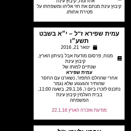
אחרונות
,
קיבוץ עינת
וץ עינת מנחם את חזי אליהו ומשפחתו על
פטירת אחותו.
ית שפירא ז"ל – י״א בשבט
תשע״ו
ינואר 21, 2016
מנוח
,
פרסום מודעת אבל בעיתון הארץ
,
קיבוץ עינת
שנתיים למותו של
עמית שפירא
חרי שההלם התפזר, נשארנו עם החסר
שהותיר והגעגוע שלא נגמר
נתכנס לזכרו ביום ו', 29.1.16, בשעה 11:00,
בבית העלמין קיבוץ עינת
המשפחה
מודעת אזכרה הארץ 22.1.16