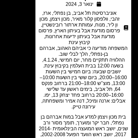
ינואר 3, 2024
אוניברסיטת תל אביב
,
בן נפתלי, ארז,
זהבי
,
וולפסון קלור מאיר
,
מכון ויצמן
,
מכון
ון ליר
,
מנוח
,
עמותת ארתור רובינשטיין
,
פרסום מודעת אבל בעיתון הארץ
,
פרסום
מודעת אבל בעיתון ידיעות אחרונות
,
קיבוץ עינת
פחה מודיעה כי אביהם האהוב, אברהם
בן-נפתלי, הלך לבלי שוב.
ההלוויה תתקיים מחר, יום חמישי, 4.1.24,
 12:00 בבית העלמין בקיבוץ עינת.
יושבים שבעה: ביום חמישי בין השעות
16:00–20:00, ביום ששי בין השעות 10:00–
13:00, מוצ"ש 18:00–21:00 ברחוב פנקס
64, תל אביב, בימים ראשון עד שלישי
1–20:00 ברחוב פחד יצחק 13, יפו.
לים: ארנה ומיכל, דנה אמיר ומשפחתה,
עירונה טייק.
ת מכון ויצמן למדע אבל במות אברהם בן
פתלי, חבר יקר ומוערך, תומך מסור ורב
שנים, יושב ראש המועצה הבינלאומית 2014-
2017, יושב ראש הוועד הפועל 2002-2008,