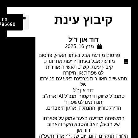
קיבוץ עינת
03-
9786680
דוד און ז"ל
מרץ 16, 2025
פרסום מודעת אבל בעיתון הארץ
,
פרסום
מודעת אבל בעיתון ידיעות אחרונות
,
קיבוץ עינת
,
קשת
,
תעשייה אווירית
למשפחת און היקרה
שייה האווירית מרכינה ראש עם פטירתו
של
דוד און ז"ל
נכ"ל שיווק ודירקטור ומנכ"ל IAI ארה"ב
תנחומינו למשפחה
הדירקטוריון, ההנהלה, ארגון העובדים.
משפחה מודיעה בצער עמוק על פטירתו
של הבעל, האב והסבא היקר והאהוב
דוד און
ויה תתקיים היום, יום שני, י"ז אדר תשפ"ה