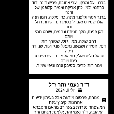
נו יעל ומרקו, יערי אהובה, פריש דינה ודוד
חנא זלמן, כהן אריקה ואמיר, קלופמן שלי
והנרי
ר אסף וגלפנד מינה, כהן מלכה, רומן חנה
ולדשמידט זאב, ליבסמן חנה, שדות רחל
ודוד
ן פנינה, מלך חניתה ונחמיה, שוחט תמי
ויותם
דהב שולה, ממון ג'ולי, שטורך רות
 חסידה ושמעון, נתנאל עונגי ועוזי, שניידר
ריקה
אל טליה ואולי, סמואל ציונה,, שרמייסטר
רינה ויורם
ימר רות וכריס, ספיבק וצ'ם וציפי שמיר.
ד"ר נעמי זהר ז"ל
יולי 9, 2024
מנוחה
,
פרסום מודעת אבל בעיתון ידיעות
אחרונות
,
קיבוץ עינת
שפחה נפרדת בצער רב מהאם והסבתא
הובה, ד"ר נעמי זהר, אלמנת מנחם זהר