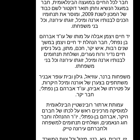
ר לכל החיים במועצה הבינלאומית, חבר
גל הנשיא וחתן תואר דוקטור לשם כבוד
של המכון לשנת 2009, ומוסר את תנחומיו
ים לבנותיו ארנה ומיכל, זוגתו עירונה, וכל
בני משפחתו.
חיים ויצמן אבלה על מותו של עו"ד אברהם
 נפתלי, חבר הנהלת יד חיים ויצמן במשך
ם רבות, איש יקר, חכם, מתון, בעל ניסיון
יים נדיר ורוח נעורים, ושולחת תנחומים
בנותיו ארנה ומיכל, זוגתו עירונה וכל בני
משפחתו.
חות ברנר, עוזיאל, גילון ובית עופר אבניר
תתפים בצערן של אורנה ומיכל היקרות,
פטירתו של אביהן, עו"ד אברהם בן נפתלי,
חבר יקר.
עמותת ארתור רובינשטיין הבינלאומית
וסיקה מרכינים ראש על לכתו של חברם
קר, אברהם בן-נפתלי, יו"ר ההנהלה וחבר
ג הנאמנים, ושולחים תנחומים למשפחה
ולחברתם עירונה טייק.
ו, דורית, גיא, בטי, מיטל וכל צוות המשרד