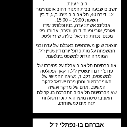
קיבוץ עינת.
בים שבעה בבית המנוח רחוב אופנהיימר
12, דירה 40, תל אביב בימים: ב, ג, ד בין
השעות 19:00 – 15:00.
אבלים: אשתו: עדה, בניו וכלותיו: עידו
ורלי, אורי ופזית, דורון ומירב, אחותו: נילי
כנס, נכדותיו: דניאל, טליה, שירז וליטל.
את שוקן משתתפים באבלם של עדה ובני
שפחה על מות פרופ' יורם דינשטיין ז"ל,
המומחה הגדול למשפט בינלאומי.
ניברסיטת תל אביב אבלה על פטירתו של
רופ' יורם דינשטיין ז"ל, דיקאן הפקולטה
למשפטים, רקטור, נשיאה החמישי של
האוניברסיטה וחתן פרס ישראל לחקר
המשפט. אדם של מחקר ועשיה
וניברסיטת תל אביב התברכה בו. קהילת
האוניברסיטה מוקירה את זכרו ושולחת
תנחומים למשפחתו.
אברהם בן-נפתלי ז"ל