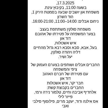
17.3.2025,
בשעה 11:00, בקיבוץ עינת.
פחת און
יושבים שבעה בסמטת הירק 1,
הוד השרון
אבלים: 14:00–11:00, 16:00-21:00.
משפחת סולקין
משתתפת בעצב
צער המשפחה על פטירתו של אהובם
דוד און
איש אשכולות,
על, אבא, סבא וסבא רבא גדול מהחיים
דליה ויהודה סולקין,
יעל ושיר.
רים אבלים ושותפים בצערם העמוק של
ציפי והמשפחה
עם פטירתו של חברם האהוב
דוד און
חבר יקר, איש אשכולות
החברים בקבוצת קשת:
לחדיף אביבה וחיים, טלמור נירה ורמי,
פייזר לילי
 אילנה ודוד, יעקב מרים, פילוסוף סילבי
ואבי