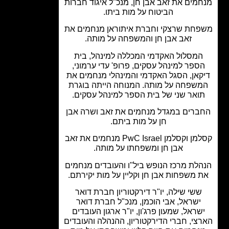
מים את זאב אבן חן, מנכ"ל איגוד חברות
הביטוח על מות ביתו.
חת שרצקי וחברת איתוראן מנחמים את
זאב אבן חן והמשפחה על מותה.
מסלול האקדמי המכללה למינהל, בית
ספר למינהל עסקים, פרופ' עדי ערמוני,
קאן, הסגל האקדמי והמינהלי מנחמים את
שפחה על מותה. המנוחה הייתה בוגרת
ואר שני של בית הספר למינהל עסקים.
ברים במגדל מנחמים את זאב ושרה אבן
חן על מות ביתם.
קסלמן וקסלמן PwC Israel מנחמים את זאב
אבן חן ומשפחתו על מותה.
לת מרכז הנופש ביל"ו והעובדים מנחמים
 משפחות אבן חן וקליין על מות יקירתם.
ששי שילה, יו"ר דירקטוריון חברת דואר
ישראל, אבי הוכמן, מנכ"ל חברת דואר
שראל, שמעון פרג'ון, יו"ר ארגון העובדים
צי, חברי הדירקטוריון, ההנהלה והעובדים