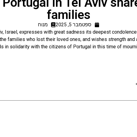
Portugal in Tel Aviv share
families
ספטמבר 5, 2025
מנוח
iv, Israel, expresses with great sadness its deepest condolences
he families who lost their loved ones, and wishes strength and a 
s in solidarity with the citizens of Portugal in this time of mour