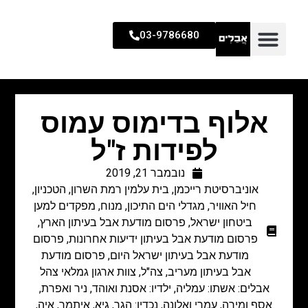
03-9786680
אלוף בדימוס עמוס
לפידות ז"ל
נובמבר 21, 2019
אוניברסיטת רייכמן
,
בית עלמין רמת השרון
,
הטכניון
,
חיל האוויר
,
מגדלי הים התיכון
,
מנוח
,
מפקדים למען
ביטחון ישראל
,
פרסום מודעת אבל בעיתון הארץ
,
פרסום מודעת אבל בעיתון ידיעות אחרונות
,
פרסום
מודעת אבל בעיתון ישראל היום
,
פרסום מודעת
אבל בעיתון מעריב
,
צה"ל
,
צוות ארגון גמלאי צהל
אבלים: אשתו: עמליה, ילדיו: אסנת ואוהד, ניר ואפרת,
אסף ומירה, עמרי ואלונה, נכדיו: הגר, גיא, איתמר, איה,