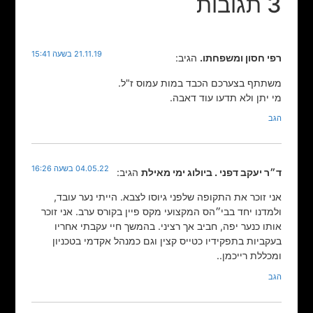
3 תגובות
21.11.19 בשעה 15:41
רפי חסון ומשפחתו.
הגיב:
משתתף בצערכם הכבד במות עמוס ז"ל.
מי יתן ולא תדעו עוד דאבה.
הגב
04.05.22 בשעה 16:26
ד״ר יעקב דפני . ביולוג ימי מאילת
הגיב:
אני זוכר את התקופה שלפני גיוסו לצבא. הייתי נער עובד,
ולמדנו יחד בבי״הס המקצועי מקס פיין בקורס ערב. אני זוכר
אותו כנער יפה, חביב אך רציני. בהמשך חיי עקבתי אחריו
בעקביות בתפקידיו כטייס קצין וגם כמנהל אקדמי בטכניון
ומכללת רייכמן..
הגב