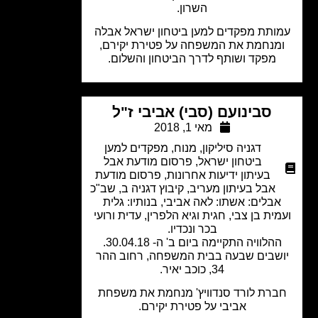
השרון.
ותת מפקדים למען ביטחון ישראל אבלה
מנחמת את המשפחה על פטירת יקירם,
מפקד ושותף לדרך הביטחון והשלום.
סבינועם (סבי) אביבי ז"ל
מאי 1, 2018
דגניה סיליקון
,
מנוח
,
מפקדים למען
ביטחון ישראל
,
פרסום מודעת אבל
בעיתון ידיעות אחרונות
,
פרסום מודעת
אבל בעיתון מעריב
,
קיבוץ דגניה ב
,
שב"כ
בלים: אשתו: לאה אביבי, בנותיו: גלית
ית בן צבי, חגית וגיא הלפרין, עדית ורועי
בכר ונכדיו.
הלוויה התקיימה ביום ב' ה- 30.04.18.
שבים שבעה בבית המשפחה, רחוב ההר
34, כוכב יאיר.
ברת לורד סנדוויץ' מנחמת את משפחת
אביבי על פטירת יקירם.