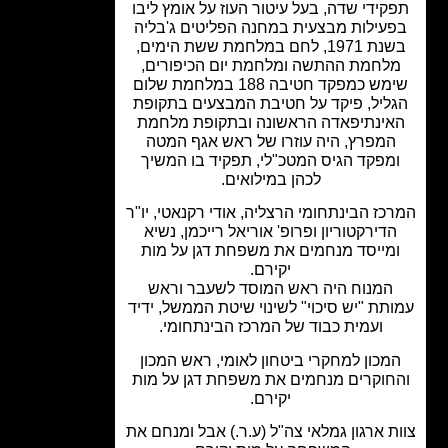
קידי שדה, בעל עיטור העוז על אומץ ליבו
עילות מבצעית במחנה הפליטים ג'בליה
בשנת 1971, לחם במלחמת ששת הימים,
לחמת ההתשה ומלחמת יום הכיפורים,
שימש כמפקד חטיבה 188 במלחמת שלום
ליל, פיקד על חטיבת המבצעים בתקופת
ינתיפאדה הראשונה ובתקופת מלחמת
המפרץ, היה עוזרו של ראש אגף המטה
מפקד הגיס המטכ"לי, תפקיד בו המשיך
לכהן במילואים.
כז הבינתחומי הרצליה, אודי רקנאטי, יו"ר
דירקטוריון ופרופ' אוריאל רייכמן, נשיא
מייסד מנחמים את משפחת דגן על מות
יקירם.
המנוח היה ראש המוסד לשעבר וראש
תת "יש סיכוי" לשינוי שיטת הממשל, ידיד
ועמית כבוד של המרכז הבינתחומי.
מכון למחקרי ביטחון לאומי, ראש המכון
חוקרים מנחמים את משפחת דגן על מות
יקירם.
ת ארגון גמלאי צה"ל (ע.ר.) אבל ומנחם את