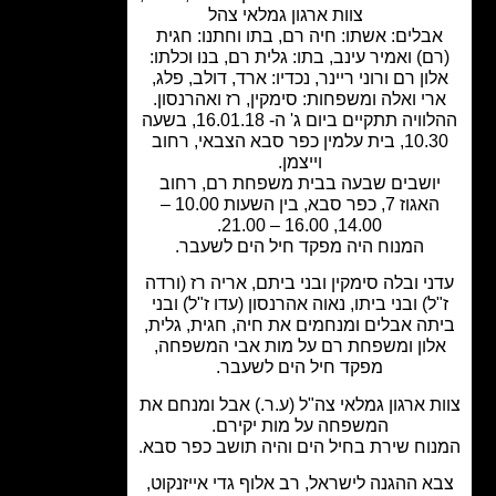
צוות ארגון גמלאי צהל
בלים: אשתו: חיה רם, בתו וחתנו: חגית
ם) ואמיר עינב, בתו: גלית רם, בנו וכלתו:
ון רם ורוני ריינר, נכדיו: ארד, דולב, פלג,
י ואלה ומשפחות: סימקין, רז ואהרנסון.
ההלוויה תתקיים ביום ג' ה- 16.01.18, בשעה
10.30, בית עלמין כפר סבא הצבאי, רחוב
וייצמן.
ושבים שבעה בבית משפחת רם, רחוב
האגוז 7, כפר סבא, בין השעות 10.00 –
14.00, 16.00 – 21.00.
המנוח היה מפקד חיל הים לשעבר.
י ובלה סימקין ובני ביתם, אריה רז (ורדה
ל) ובני ביתו, נאוה אהרנסון (עדו ז"ל) ובני
ה אבלים ומנחמים את חיה, חגית, גלית,
לון ומשפחת רם על מות אבי המשפחה,
מפקד חיל הים לשעבר.
ת ארגון גמלאי צה"ל (ע.ר.) אבל ומנחם את
המשפחה על מות יקירם.
וח שירת בחיל הים והיה תושב כפר סבא.
א ההגנה לישראל, רב אלוף גדי אייזנקוט,