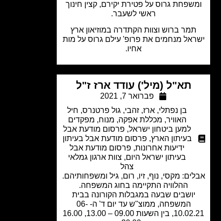
שפחת גרוס על פטירת יקירם, קצין חינוך
ראשי לשעבר.
מר ברוש וצוות הקתדרה במוזיאון ארץ
אל מנחמים את פרופ' עילם גרוס על מות
אחיו.
תא"ל (מיל') עודד ארז ז"ל
פברואר 7, 2021
בן נפתלי, ארז, זהבי
,
גול פרטנרס
,
חיל
האוויר
,
מכללת אפקה
,
מנוח
,
מפקדים
למען ביטחון ישראל
,
פרסום מודעת אבל
בעיתון הארץ
,
פרסום מודעת אבל בעיתון
ידיעות אחרונות
,
פרסום מודעת אבל
בעיתון ישראל היום
,
צוות ארגון גמלאי
צהל
ים: מקסי, נוף, זיו, רום, גיל ומשפחותיהם.
ההלוויה התקיימה בחוג המשפחה.
יושבים שבעה במגבלות הקורונה בבית
המשפחה, ממוצ"ש עד יום ד' ה- 06-
10.02.21, בין השעות 09.00 – 13.00, 16.00