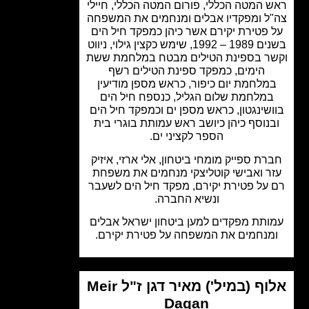
 המטה הכללי, פורום המטה הכללי, חיילי
ל ומפקדיו אבלים ומנחמים את המשפחה
 פטירת יקירם אשר כיהן כמפקד חיל הים
בשנים 1989 – 1992, שימש כקצין גילוי, ניווט
ר בספינת הטילים מבטח במלחמת ששת
הימים, כמפקד ספינת הטילים רשף
מלחמת יום כיפור, כראש מספן מודיעין
מלחמת שלום הגליל, כנספח חיל הים
שינגטון, כראש מספן ים וכמפקד חיל הים
נוסף כיהן כיושב ראש עמותת בוגרי בית
הספר לקציני ים.
רת ספייק מומחי ביטחון, אלי ארזי, איזיק
ר ואבישי קוטליצקי מנחמים את משפחת
על פטירת יקירם, מפקד חיל הים לשעבר
ונשיא החברה.
ותת מפקדים למען ביטחון ישראל אבלים
מנחמים את המשפחה על פטירת יקירם.
אלוף (במיל') מאיר דגן ז"ל Meir
Dagan