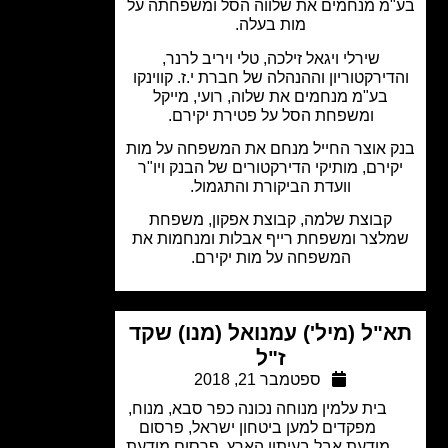
מ מנחמים את שלווה הסל ומשפחתה על
מות בעלה.
שירלי ויגאל זילכה, טלי ויריב לרנר,
דירקטוריון וההנהלה של חברת י.ז. קווינקו
בע"מ מנחמים את שלוה, רועי, מייקל
ומשפחת הסל על פטירת יקירם.
 אוצר החייל מנחם את המשפחה על מות
ירם, מותיקי הדירקטורים של הבנק ויו"ר
וועדת הביקורת והתגמול.
קבוצת שלמה, קבוצת אפקון, משפחת
לצר ומשפחת רייף אבלות ומנחמות את
המשפחה על מות יקירם.
"ל (מיל') עמנואל (מנו) שקד
ז"ל
ספטמבר 21, 2018
בית עלמין מנוחה נכונה כפר סבא
,
מנוח
,
מפקדים למען ביטחון ישראל
,
פרסום
מודעת אבל בעיתון הארץ
,
פרסום מודעת