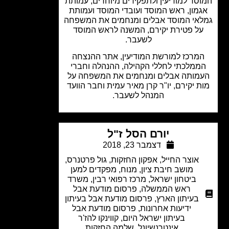
סד למודיעין ולתפקידים מיוחדים, עמותת
מון, ראש המוסד ועובדי המוסד ועמותת
אי המוסד אבלים ומנחמים את המשפחה
ל פטירת יקירם, המשנה לראש המוסד
לשעבר.
מרכז למורשת המודיעין, אתר ההנצחה
ממלכתי לחללי הקהילה, ההנהלה וחברי
מותה אבלים ומנחמים את המשפחה על
 יקירם, יו"ר קרן מאיר עמית וחבר הוועד
המנהל לשעבר.
יורם הסל ז"ל
דצמבר 23, 2018
אוצר החייל
,
אפקון החזקות
,
גול פרטנרס
,
מושב חיבת ציון
,
מנוח
,
מפקדים למען
ביטחון ישראל
,
מרכז רפואי רבין
,
משרד
ראש הממשלה
,
פרסום מודעת אבל
בעיתון הארץ
,
פרסום מודעת אבל בעיתון
ידיעות אחרונות
,
פרסום מודעת אבל
בעיתון ישראל היום
,
קווינקו להז'ר
אינטרנשיונל
,
שלמה החזקות