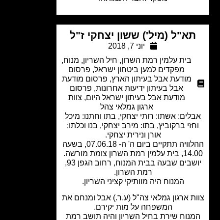
א"ל (מיל') ששון יצחקי ז"ל
יוני 7, 2018
בית עלמין רמת השרון
,
חיל השריון
,
מנוח
,
מפקדים למען ביטחון ישראל
,
פרסום
מודעת אבל בעיתון הארץ
,
פרסום מודעת
אבל בעיתון ידיעות אחרונות
,
פרסום
מודעת אבל בעיתון ישראל היום
,
צוות
ארגון גמלאי צהל
לים: אשתו: רותי יצחקי, בתו וחתנו: מיכל
זי ברקוביץ, בתו: מירב יצחקי, בנו וכלתו:
אורן ונירית יצחקי.
ההלוויה תתקיים ביום ה' ה- 07.06.18, בשעה
 רמת השרון צומת מורשה.
יושבים שבעה בבית המנוח, רחוב הגפן 93,
רמת השרון.
המנוח היה מוותיקי קציני השריון.
ת ארגון גמלאי צה"ל (ע.ר.) אבל ומנחם את
המשפחה על מות יקירם.
נוח שירת בחיל השריון והיה תושב רמת