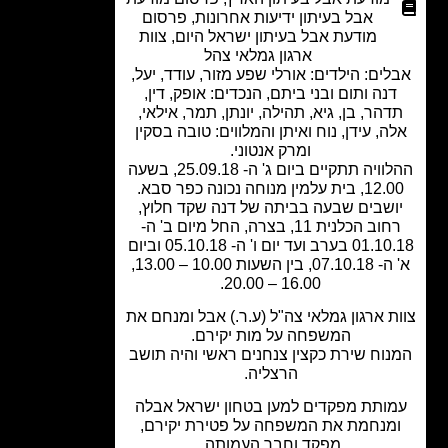
אבל בעיתון ידיעות אחרונות
,
פרסום
מודעת אבל בעיתון ישראל היום
,
צוות
ארגון גמלאי צהל
ים: הילדים: אורלי שפע מזור, עודד, יעל,
נה ותום ובני ביתם, הנכדים: אופק, דין,
הר, בן, גיא, תהילה, יונתן, תמר, אילאי,
ה, עידן, נוח ואיתן והמלווים: טובה בסקין
ומרק אנטוני.
ההלוויה תתקיים ביום ג' ה- 25.09.18, בשעה
ית עלמין מנוחה נכונה כפר סבא.
ושבים שבעה בביתה של דנה שקד חלוץ,
רחוב הכלנית 11, בצרה, החל מיום ב' ה-
01.10.18 בערב ועד יום ו' ה- 05.10.18 וביום
א' ה- 07.10.18, בין השעות 10.00 – 13.00,
16.00 – 20.00.
ת ארגון גמלאי צה"ל (ע.ר.) אבל ומנחם את
המשפחה על מות יקירם.
וח שירת כקצין צנחנים ראשי והיה תושב
הרצליה.
ותת מפקדים למען בטחון ישראל אבלה
מנחמת את המשפחה על פטירת יקירם,
מפקד וחבר העמותה.