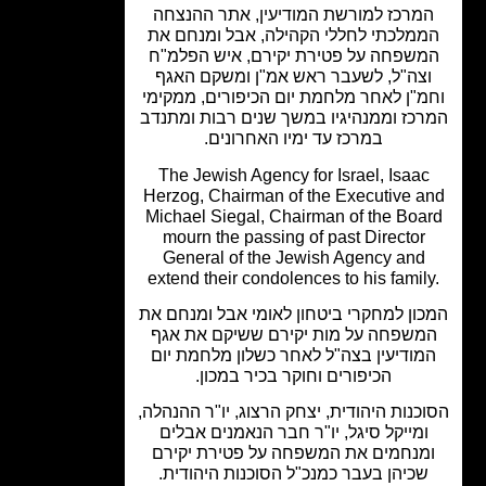
מרכז למורשת המודיעין, אתר ההנצחה
מלכתי לחללי הקהילה, אבל ומנחם את
שפחה על פטירת יקירם, איש הפלמ"ח
צה"ל, לשעבר ראש אמ"ן ומשקם האגף
מ"ן לאחר מלחמת יום הכיפורים, ממקימי
כז וממנהיגיו במשך שנים רבות ומתנדב
במרכז עד ימיו האחרונים.
The Jewish Agency for Israel, Isaac
Herzog, Chairman of the Executive a
Michael Siegal, Chairman of the Boa
mourn the passing of past Director
General of the Jewish Agency and
extend their condolences to his famil
ון למחקרי ביטחון לאומי אבל ומנחם את
משפחה על מות יקירם ששיקם את אגף
מודיעין בצה"ל לאחר כשלון מלחמת יום
הכיפורים וחוקר בכיר במכון.
כנות היהודית, יצחק הרצוג, יו"ר ההנהלה,
ומייקל סיגל, יו"ר חבר הנאמנים אבלים
מנחמים את המשפחה על פטירת יקירם
שכיהן בעבר כמנכ"ל הסוכנות היהודית.