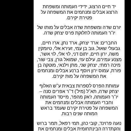
יד חיים הרצוג, ידידי העמותה ומשפחת
רצוג אבלים ומנחמים את המשפחה על
פטירת יקירם.
ם שדה ומשפחת שדה אבלים על מותו של
יו"ר העמותה לחלוקת פרס יצחק שדה.
חברים: ארד יצחק, ארד נתן, ארז חיים,
ולי שאול, גוב בן עמי, זעירא אלי, טיומקין
ה, ירון חיים, יתום דני, לוי אלי, לוי אשר,
ע עמירם, עילם עזי, שמואל גורן, צבי שור,
ה רמתי, יצחק שני, מתן וילנאי, מוטקה בן
ת, עמוס ירון ויוסף ברנע אבלים ומנחמים
את המשפחה על מות יקירם.
ותת הפרס לספרות צבאית ע"ש האלוף
חק שדה, תא"ל (מיל') ד"ר אפרים סנה –
"ר העמותה, ז'אק מהפר, מייסד העמותה
וחברי העמותה אבלים ומנחמים את
משפחה על פטירת יקירם שעמד בראש
המותה שנים רבות.
ה פרוינד, קובי כהן, תמי רפאל, תמר ברוש
קתדרה הבינתחומית אבלים ומנחמים את