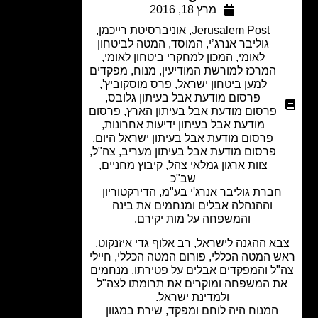
מרץ 18, 2016
Jerusalem Post
,
אוניברסיטת רייכמן
,
גוליבר אנרג’י
,
המוסד
,
המטה לביטחון
לאומי
,
המכון למחקרי ביטחון לאומי
,
המרכז למורשת המודיעין
,
מנוח
,
מפקדים
למען ביטחון ישראל
,
פרס מוסקוביץ'
,
פרסום מודעת אבל בעיתון גלובס
,
פרסום מודעת אבל בעיתון הארץ
,
פרסום
מודעת אבל בעיתון ידיעות אחרונות
,
פרסום מודעת אבל בעיתון ישראל היום
,
פרסום מודעת אבל בעיתון מעריב
,
צה"ל
,
צוות ארגון גמלאי צהל
,
קיבוץ מחניים
,
שב"כ
ברת גוליבר אנרג'י בע"מ, הדירקטוריון
וההנהלה אבלים ומנחמים את בינה
והמשפחה על מות יקירם.
א ההגנה לישראל, רב אלוף גדי איזנקוט,
 המטה הכללי, פורום המטה הכללי, חיילי
ל והמפקדים אבלים על פטירתו, מנחמים
 המשפחה ומוקרים את תרומתו לצה"ל
ולמדינת ישראל.
המנוח היה לוחם ומפקד, שירת במגוון