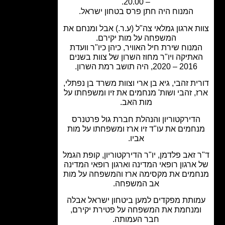
– 20.00.
המנוח היה חתן פרס בטחון ישראל.
ת ארגון גמלאי צה"ל (ע.ר.) אבל ומנחם את
המשפחה על מות יקירם.
מנוח שירת חיל האוויר, כיהן כיו"ר וועדת
תיקה ויו"ר מחוז השרון של צוות בשנים
2016 – 2020, היה תושב רמת השרון.
ית זהבי, גיא בן ארי וצוות משרד בן נפתלי,
, זהבי ושות' מנחמים את זיו ומשפחתו על
מות האב.
דירקטוריון והנהלת חברת גול פרטנרס
חמים את עו"ד זיו ארז ומשפחתו על מות
אביו.
 זאב פלדמן, יו"ר הדירקטוריון, קופת הגמל
ארגון רופאי המדינה וארגון רופאי המדינה
מים את מקסימה ארז והמשפחה על מות
אב המשפחה.
ותת מפקדים למען ביטחון ישראל אבלה
מנחמת את המשפחה על פטירת יקירם,
חבר העמותה.