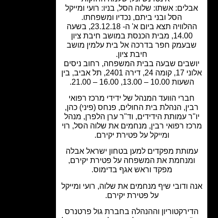
לים: אשתו: שלוה הסל, בניו: רועי ומייקל
הסל ובני ביתם, נכדיו ומשפחתו.
ההלוויה תצא ביום א' ה- 23.12.18, בשעה
14.00, מבית הכנסת במושב חיבת ציון
בעמק חפר בדרכה אל בית עלמין מושב
חיבת ציון.
שבים שבעה בבית המשפחה, רחוב ניסים
אלוני 17, קומה 24, דירה 2401, תל אביב, בין
עות 10.00 – 13.00, 16.00 – 21.00
.
ברי הוועד המנהל של ידידי מרכז רפואי
ין, הנהלת בית החולים, פנחס (פיני) כהן,
"ר עמותת הידידים, וד"ר ערן הלפרן, מנהל
ז רפואי רבין, מנחמים את שלוה הסל, רוי
ומייקל על פטירת יקירם.
ותת מפקדים למען בטחון ישראל אבלה
מנחמת את המשפחה על פטירת יקירם,
מפקד וראש אגף בדימוס.
 ודובי שיף מנחמים את שלוה, רועי ומייקל
על פטירת יקירם.
ירקטוריון וההנהלה בחברת גול פרטנרס