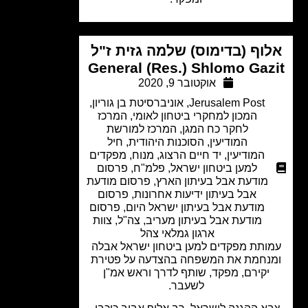
וף (בדימוס) שלמה גזית ז"ל
General (Res.) Shlomo Gaz
אוקטובר 9, 2020
Jerusalem Post
,
אוניברסיטת בן גוריון
,
המכון למחקרי ביטחון לאומי
,
המרכז
לחקר כח המגן
,
המרכז למורשת
המודיעין
,
הסוכנות היהודית
,
חיל
המודיעין
,
יד חיים הרצוג
,
מנוח
,
מפקדים
למען ביטחון ישראל
,
פלמ"ח
,
פרסום
מודעת אבל בעיתון הארץ
,
פרסום מודעת
אבל בעיתון ידיעות אחרונות
,
פרסום
מודעת אבל בעיתון ישראל היום
,
פרסום
מודעת אבל בעיתון מעריב
,
צה"ל
,
צוות
ארגון גמלאי צהל
ותת מפקדים למען ביטחון ישראל אבלה
נחמת את המשפחה בהצדעה על פטירת
יקירם, מפקד, שותף לדרך וראש אמ"ן
לשעבר.