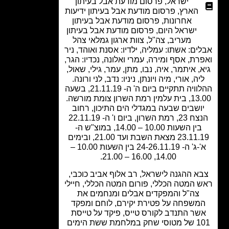
ישראל
,
פרסום מודעת אבל בעיתון
הארץ
,
פרסום מודעת אבל בעיתון ידיעות
אחרונות
,
פרסום מודעת אבל בעיתון
ישראל היום
,
פרסום מודעת אבל בעיתון
מעריב
,
צה"ל
,
צוות ארגון גמלאי צהל
ים: אשתו: עמליה, ילדיו: אסנת ואוהד, ניר
רת, אסף ומירה, עמרי ואלונה, נכדיו: הגר,
, איתמר, איה, נבו, מתן, עמר, גילי, שאול,
יה, אורי, מיה ויונתן, ניניו: נדב, לני ורונה.
ההלוויה תתקיים ביום ה' ה- 21.11.19, בשעה
 רמת השרון צומת מורשה.
ושבים שבעה במגדלי הים התיכון, רחוב
הנצח 23, רמת השרון, ביום ו' ה- 22.11.19
בין השעות 10.00 – 14.00, במוצ"ש ה-
23.11.19 מצאת השבת ועד 21.00, ובימים
א'-ג' ה- 24-26.11.19 בין השעות 10.00 –
14.00, 16.00 – 21.00.
א ההגנה לישראל, רב אלוף אביב כוכבי,
 המטה הכללי, פורום המטה הכללי, חיילי
צה"ל והמפקדים אבלים ומנחמים את
משפחה על פטירת יקירם, לוחם ומפקד
שר התנדב לקורס טייס, פיקד על טייסת
101 של מטוסי שחק במלחמת ששת הימים