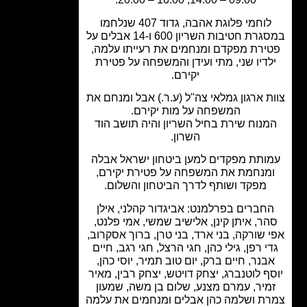
לוחמי פלוגת אהבה, גדוד 407 שנלחמו
במסגרת חטיבות השריון 600 ו-14 אבלים על
ירת מפקדם ומנחמים את רעייתו עלמה,
לדיו שני, מתי ועידן והמשפחה על פטירת
יקירם.
ת ארגון גמלאי צה"ל (ע.ר.) אבל ומנחם את
המשפחה על מות יקירם.
נוח שירת בחיל השריון והיה תושב הוד
השרון.
ותת מפקדים למען ביטחון ישראל אבלה
מנחמת את המשפחה על פטירת יקירם,
מפקד ושותף לדרך הביטחון והשלום.
חברים בפרלמנט: אביגדור קהלני, אילן
ר, איתן קינן, אלישיב שמשי, אמי פלנט,
 שורקה, בני ארד, בני טרן, ברוך אסקרוב,
י רפן, גילי כהן, חגי הרצל, חגי רגב, חיים
בנר, חיים ברק, יום טוב תמיר, יוסי כהן,
ף לוטנברג, יצחק דויטש, יצחק רבין, מאיר
מיר, עמרם מצנע, שלום בן משה, שמעון
ת ושלמה כהן אבלים ומנחמים את עלמה