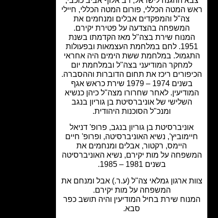
א ההגנה לישראל, רב אלוף אביב כוכבי,
 המטה הכללי, פורום המטה הכללי, חיילי
צה"ל והמפקדים אבלים ומנחמים את
המשפחה בהצדעה על פטירת יקירם.
מנוח שירת בצה"ל מאז הקדמתו בשנת
1951. לחם במלחמת העצמאות ובפעולות
גמול. במלחמת ששת הימים היה אחראי
למחקר המודיעני בצה"ל ובמלחמת יום
פורים ריכז את תחום הדוברות וההסברה.
בשנים 1974 – 1979 שירת כראש אגף
ודיעין. לאחר שחרורו מצה"ל כיהן כנשיא
השלישי של אוניברסיטת בן גוריון בנגב
ומנכ"ל הסוכנות היהודית.
וניברסיטת בן גוריון בנגב, פרופ' דניאל
ימוביץ', נשיא האוניברסיטה, ופרופ' חיים
היימס, רקטור, אבלים ומנחמים את
פחה על מות יקירם, נשיא האוניברסיטה
בשנים 1981 – 1985.
ת ארגון גמלאי צה"ל (ע.ר.) אבל ומנחם את
המשפחה על מות יקירם.
וח שירת בחיל המודיעין והיה תושב כפר
סבא.