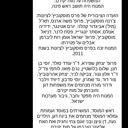
המשפחה על מות יקירם.
המנוח היה תושב ראש פינה.
דה הציבורית של פרס מוסקוביץ' לציונות:
רנה מוסקוביץ', פרופ' משה ארנס, תא"ל
יל') אביגדור קהלני, יורם אטינגר, ידידיה
טלס, אסתר יונגרייז, פסח לרנר, דניאל
סקוביץ', פרופ' ישראל אומן רות ליברמן
אבלים על פטירתו.
נוח זכה בפרס מוסקוביץ' לציונות בשנת
2011.
ופ' יצחק שפירא, ד"ר עודד סולד, יוסי בן
, שלום בלושטיין, נג'ם פואז, לוחמי צד"ל,
 אלון גנור, צביקה לניר, יצחק אהרונוביץ',
ר דוד, גד שמרון, יוסי סדבון, דיוויד זילבר
ודרור מורה מנחמים את משפחות דגן
והוברמן על מות יקירם.
המנוח היה מפקד וחבר, גיבור מערכות
ישראל.
אש המוסד, המשרתים במוסד ועמותת
אי המוסד מנחמים את בינה דגן, הילדים
ה, דן וניצן ובני זוגם צחי וחגית ואת האח
אליעזר הוברמן על מות יקירם.