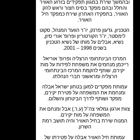
משך שירת במגוון תפקידים בזרוע האוויר
חלל ובהם מפקד בסיס חצור וראש להק
וויר, בתפקידו האחרון שירת כמפקד חיל
האוויר.
ניון, גדעון פרנק, יו"ר הוועד המנהל, סקוט
ימסטר, יו"ר הקורטוריון ופרופ' אורי סיון,
נשיא, אבלים על מותו של נשיא הטכניון
בשנים 1998 – 2001.
מרכז הבינתחומי הרצליה ופרופ' אוריאל
כמן מנחמים את משפחת לפידות על מות
קירם, שותף להקמת המרכז הבינתחומי
הרצליה ומראשוני חברי הנהלתו.
ותת מפקדים למען בטחון ישראל אבלה
מנחמת את המשפחה על פטירת יקירם,
מפקד ושותף לדרך הביטחון והשלום.
ת ארגון גמלאי צה"ל (ע.ר.) אבל ומנחם את
המשפחה על מות יקירם.
נוח שירת בחיל האוויר והיה תושב רמת
השרון.
מותת חיל האוויר אבלה על פטירתו של