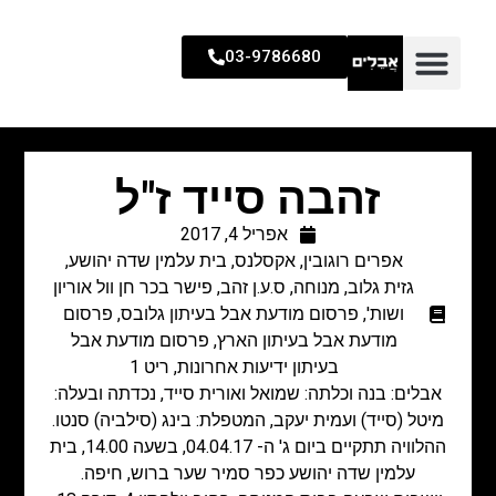
03-9786680
זהבה סייד ז"ל
אפריל 4, 2017
אפרים רוגובין
,
אקסלנס
,
בית עלמין שדה יהושע
,
גזית גלוב
,
מנוחה
,
ס.ע.ן זהב
,
פישר בכר חן וול אוריון
ושות'
,
פרסום מודעת אבל בעיתון גלובס
,
פרסום
מודעת אבל בעיתון הארץ
,
פרסום מודעת אבל
בעיתון ידיעות אחרונות
,
ריט 1
אבלים: בנה וכלתה: שמואל ואורית סייד, נכדתה ובעלה:
מיטל (סייד) ועמית יעקב, המטפלת: בינג (סילביה) סנטו.
ההלוויה תתקיים ביום ג' ה- 04.04.17, בשעה 14.00, בית
עלמין שדה יהושע כפר סמיר שער ברוש, חיפה.