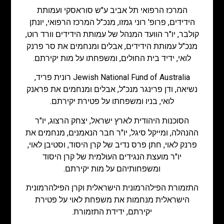
המרכז הרפואי תל אביב ע"ש סוראסקי ועמותת
הידידים, פרופ' רוני גמזו, מנכ"ל המרכז הרפואי, יונתן
קולבר, יו"ר הוועד המנהל של עמותת הידידים וורד רוט,
מנכ"ל עמותת הידידים, אבלים ומנחמים את סר פרנק
לואי, ידיד בית החולים, ומשפחתו על מות יקירתם.
Jewish National Fund of Australia רונית פריד,
נשיאה, ודן פרינגר מנכ"ל, אבלים ומנחמים את פראנק
לואי, בניו ומשפחתו על פטירת יקירתם.
הסוכנות היהודית לארץ ישראל, יצחק הרצוג, יו"ר
ההנהלה, ומייקל סיגל, יו"ר חבר הנאמנים, מנחמים את
פרנק לאוי, חתן פרס נדיב של קרן היסוד, וסטיבן לאוי,
יו"ר מועצת הנגידים העולמית של קרן היסוד
ומשפחותיהם על מות יקירתם.
התזמורת הפילהרמונית הישראלית וקרן הפילהרמונית
הישראלית מנחמות את משפחת לאוי על פטירת
יקירתם, ידידת התזמורת.