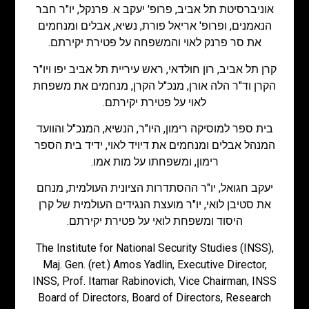
אוניברסיטת תל אביב, פרופ' יעקב א. פרנקל, יו"ר חבר
הנאמנים, ופרופ' אריאל פורת, נשיא, אבלים ומנחמים
את סר פרנק לאוי והמשפחה על פטירת יקירתם.
קרן תל אביב, רון חולדאי, ראש עיריית תל אביב יפו ויו"ר
הקרן וד"ר הלה אורן, מנכ"ל הקרן, מנחמים את משפחת
לאוי על פטירת יקירתם.
בית ספר למוסיקה רימון, היו"ר, הנשיא, המנכ"ל והוועד
המנהל אבלים ומנחמים את דיויד לאוי, ידיד בית הספר
רימון, ומשפחתו על מות אמו.
יעקב חגואל, יו"ר ההסתדרות הציונית העולמית, מנחם
את סטיבן לואי, יו"ר מועצת הנגידים העולמית של קרן
היסוד ומשפחת לואי על פטירת יקירתם.
The Institute for National Security Studies (INSS),
Maj. Gen. (ret.) Amos Yadlin, Executive Director,
INSS, Prof. Itamar Rabinovich, Vice Chairman, INSS
Board of Directors, Board of Directors, Research