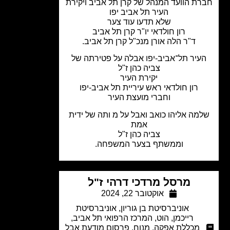
ת הוועד המנהל של קרן תל אביב ויקירת
העיר תל אביב יפו
שלא תדעו עוד צער
רון חולדאי יו"ר קרן תל אביב
ד"ר הלה אורן מנכ"ל קרן תל אביב.
עיר תל־אביב-יפו אבלה על פטירתה של
צביה כהן ז"ל
יקירת העיר
רון חולדאי ראש עיריית תל אביב-יפו
וחברי מועצת העיר
מה אליהו כואב ואבל על מ ותה של ידית
אמת
צביה כהן ז"ל
וממשתף בצער המשפחה.
מרסל מרדכי דרהי ז"ל
אוקטובר 22, 2024
אוניברסיטת בן גוריון
,
אוניברסיטת
רייכמן
,
הוט
,
המרכז הרפואי תל אביב
,
מכללת אפקה
,
מנוח
,
פרסום מודעת אבל