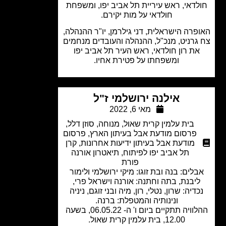
לדאי, ראש עיריית תל אביב יפו, ומשפחת
חולדאי על מות יקירם.
פרה הישראלית, דני גילרמן, יו"ר ההנהלה,
גרניט, מנכ"ל, ההנהלה והעובדים מנחמים
את רון חולדאי, ראש העיר תל אביב יפו
ומשפחתו על פטירת אחיו.
אילנה ירושלמי ז"ל
מאי 6, 2022
בית עלמין קרית שאול
,
מנוחה
,
סוזן דלל
,
פרסום מודעת אבל בעיתון הארץ
,
פרסום
מודעת אבל בעיתון ידיעות אחרונות
,
קרן
תל אביב יפו לפיתוח
,
תיאטרון אורנה
פורת
לים: בנה ובת זוגו: מיקי ירושלמי ולימור
יבנת, בתה וחתנה: אורנה וישראל פרי,
דיה: שרון, נטלי, רון, מיה ובני זוגם, ניניה
ונינותיה והמטפלת: ברנה.
ההלוויה תתקיים ביום ו' ה- 06.05.22, בשעה
12.00, בית עלמין קרית שאול.