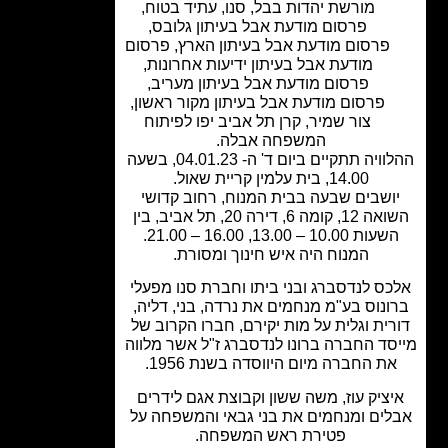
מורשת יהדות בבל
,
סנו
,
עתיד בטוח
,
פרסום מודעת אבל בעיתון גלובס
,
פרסום מודעת אבל בעיתון הארץ
,
פרסום
מודעת אבל בעיתון ידיעות אחרונות
,
פרסום מודעת אבל בעיתון מעריב
,
פרסום מודעת אבל בעיתון מקור ראשון
,
צור שמיר
,
קרן תל אביב יפו לפיתוח
המשפחה אבלה.
ההלוויה תתקיים ביום ד' ה- 04.01.23, בשעה
14.00, בית עלמין קריית שאול.
ושבים שבעה בבית המנוח, רחוב קדושי
השואה 12, קומה 6, דירה 20, תל אביב, בין
עות 10.00 – 13.00, 16.00 – 21.00.
המנוח היה איש חינוך ומסורת.
ס לנדסברג ובני ביתו וחברת סנו מפעלי
ונוס בע"מ מנחמים את נרדה, בני, דליה,
רית וגלית על מות יקירם, חברו הקרוב של
סד החברה ברונו לנדסברג ז"ל אשר מלווה
ת החברה מיום היווסדה בשנת 1956.
ציק עוז, משה ששון וקבוצת אגם לידרים
לים ומנחמים את בני גבאי והמשפחה על
פטירת ראש המשפחה.