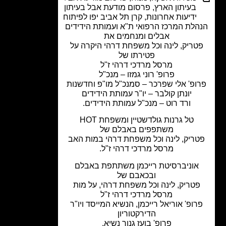
בעיתון הארץ
,
פרסום מודעת אבל בעיתון
ידיעות אחרונות
,
קרן תל אביב יפו לפיתוח
לת המרכז הרפואי ת"א ועמותת הידידים
אבלים ומנחמים את
טריק, לינה וכל משפחת דרהי היקרה על
פטירתו של
מרסל מרדכי דרהי ז"ל
פרופ' רוני גמזו – מנכ"ל
ופ' אלי שפרכר – סמנכ"ל מו"פ וחדשנות
יונתן קולבר – יו"ר עמותת הידידים
ורד רוט – מנכ"ל עמותת הידידים.
טל גרנות גולדשטיין ומשפחת HOT
משתפפים באבלם של
ריק, לינה וכל משפחת דרהי במות האב
מרסל מרדכי דרהי ז"ל.
אוניברסיטת רייכמן משתתפת באבלם
ובכאבם של
טריק, לינה וכל משפחת דרהי, על מות
מרסל מרדכי דרהי ז"ל
רופ' אוריאל רייכמן, הנשיא המייסד ויו"ר
הדירקטוריון
פרופ' בועז גנור נשיא.