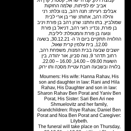
קבוצת דלק
,
קנדה ישראל
,
קסטרו
,
קרן תל
אביב יפו לפיתוח
,
שלמה החזקות
בלים: רעייתו: חנה רהב, בנו וכלתו: רני
והילה רהב, אחותו: שרי בן ארי לבית
לביץ, בתו וחתנו: שרון רהב בן פורת ויניב
ן פורת, נכדיו: רועי רהב, דניאל בן פורת
ונועה בן פורת והמטפלת: ליליבת.
ההלוויה תתקיים ביום ה' ה- 30.12.21, בשעה
12.00, בית עלמין קרית שאול,
שבים שבעה בבית המנוח, משפחת רהב,
רחוב תדהר 9, נווה סביון, אור יהודה, בין
עות 09.00 – 14.00, 16.00 – 22.00.
ויה ובשבעה חובת עטיית מסכה ותו ירוק.
Mourners: His wife: Hanna Rahav, H
son and daughter in law: Rani and Hi
Rahav, His Daughter and son in law
Sharon Rahav Ben Porat and Yaniv 
Porat, His Sister: Sari Ben Ari nee
Shmuelovitz and her family,
Grandchildren: Roye Rahav, Daniel 
Porat and Noa Ben Porat and Caregiv
Lilybeth.
The funeral will take place on Thursd