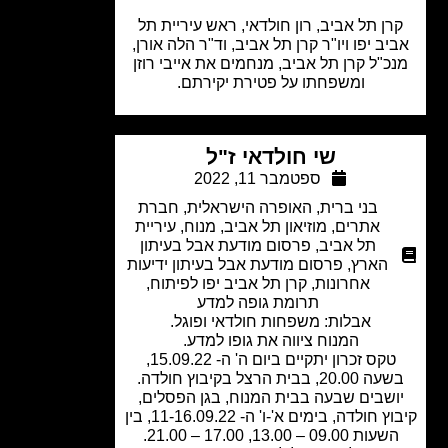
ן תל אביב, רון חולדאי, ראש עיריית תל
יב יפו ויו"ר קרן תל אביב, וד"ר הלה אורן,
כ"ל קרן תל אביב, מנחמים את אייבי רוזן
ומשפחתו על פטירת יקירתם.
שי חולדאי ז"ל
ספטמבר 11, 2022
בני ברית
,
האופרה הישראלית
,
חברת
אתרים
,
מוזיאון תל אביב
,
מנוח
,
עיריית
תל אביב
,
פרסום מודעת אבל בעיתון
הארץ
,
פרסום מודעת אבל בעיתון ידיעות
אחרונות
,
קרן תל אביב יפו לפיתוח
,
תרומת גופה למדע
אבלות: משפחות חולדאי ופוגל.
המנוח ציווה את גופו למדע.
טקס זכרון יתקיים ביום ה' ה- 15.09.22,
20., בבית הרצל בקיבוץ חולדה.
ושבים שבעה בבית המנוח, בגן הפסלים,
קיבוץ חולדה, בימים א'-ו' ה- 11-16.09.22, בין
עות 09.00 – 13.00, 17.00 – 21.00.