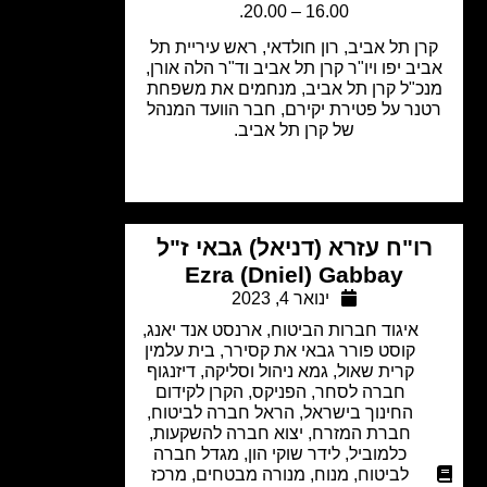
16.00 – 20.00.
ן תל אביב, רון חולדאי, ראש עיריית תל
יב יפו ויו"ר קרן תל אביב וד"ר הלה אורן,
כ"ל קרן תל אביב, מנחמים את משפחת
נר על פטירת יקירם, חבר הוועד המנהל
של קרן תל אביב.
ו"ח עזרא (דניאל) גבאי ז"ל
Ezra (Dniel) Gabbay
ינואר 4, 2023
איגוד חברות הביטוח
,
ארנסט אנד יאנג,
קוסט פורר גבאי את קסירר
,
בית עלמין
קרית שאול
,
גמא ניהול וסליקה
,
דיזנגוף
חברה לסחר
,
הפניקס
,
הקרן לקידום
החינוך בישראל
,
הראל חברה לביטוח
,
חברת המזרח
,
יצוא חברה להשקעות
,
כלמוביל
,
לידר שוקי הון
,
מגדל חברה
לביטוח
,
מנוח
,
מנורה מבטחים
,
מרכז