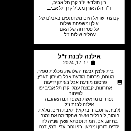
רון חולדאי יו"ר קרן תל אביב,
ד"ר הלה אורן
מנכ"ל קרן תל אביב.
וצת ישראל היום משתתפים באבלם של
אילן ומשפחת שילוח
על פטירתה של האם
עמליה שילוח ז"ל.
אילנה לבנת ז"ל
יוני 17, 2024
בית עלמין גבעת השלושה
,
מכללת ספיר
,
מנוחה
,
פרסום מודעת אבל בעיתון הארץ
,
פרסום מודעת אבל בעיתון ידיעות
אחרונות
,
קבוצת עמל
,
קרן תל אביב יפו
לפיתוח
נפרדים מראשת משפחתם האהובה
אילנה לבנת ז"ל
בית גרוסברד ברקאי) תאבת חיים, מלאת
מור, ליברלית ואשה שהקדימה את זמנה.
ת זוג, אם, חמות וסבתא שאין שנייה לה.
דיה: דורון ומריאן, רזי וזהר, עדי ותמי, דנה