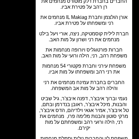
ברים בחברת דלק מוטורס מנחמים את
רן רהב על פטירת אביו.
אורן הולצמן וחברת IL Makiag מנחמים את
רני ומשפחתו על פטירת אביו.
ת לילית קוסמטיקה, ניצה, אורי ויעל בילט
מנחמים את רני ושרון על מות האב.
חברות פורטוגליס ויורופה מנחמות את
פחת רהב, רני, הילה ורועי על מות האב.
משפחת עירני וחברת פקטורי 54 מנחמות
את רני רהב ומשפחתו על מות אביו.
חברים בחברת עמינח מנחמים את רני
והילה רהב על מות אב המשפחה.
מי וברוך איבצ'ר, דפנה איבצ'ר, גיל שביט
בנות, מיכל איבצ'ר, ראובן בנדרמן ובתם,
איבצ'ר, אמיר אגאי וילדיהם, הדס איבצ'ר,
י סוטון והבנות מלימה פרו, מנחמים את
ני, הילה ורועי רהב ומשפחתם על מות
יקירם.
פחת לוי והחברות נילית וסמלת מנחמות