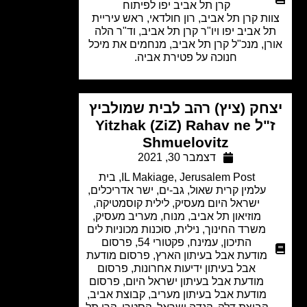
קרן תל אביב יפו לפיתוח
ות קרן תל אביב, רון חולדאי, ראש עיריית
 אביב יפו ויו"ר קרן תל אביב, וד"ר הלה
ן, מנכ"ל קרן תל אביב, מנחמים את מיכל
חנוכה על פטירת אביה.
חק (ציץ) רהב לבית שמולביץ
ז"ל Yitzhak (ZiZ) Rahav ne
Shmuelovitz
דצמבר 30, 2021
Jerusalem Post
,
IL Makiage
,
בית
עלמין קרית שאול
,
גב-ים
,
ישר אדריכלים
,
ישראל היום מעסיק
,
לילית קוסמטיקה
,
מוזיאון תל אביב
,
מנוח
,
מעריב מעסיק
,
משרד החינוך
,
נילית
,
סוכנות מכוניות לים
התיכון
,
עמינח
,
פקטורי 54
,
פרסום
מודעת אבל בעיתון הארץ
,
פרסום מודעת
אבל בעיתון ידיעות אחרונות
,
פרסום
מודעת אבל בעיתון ישראל היום
,
פרסום
מודעת אבל בעיתון מעריב
,
קבוצת אביב
,