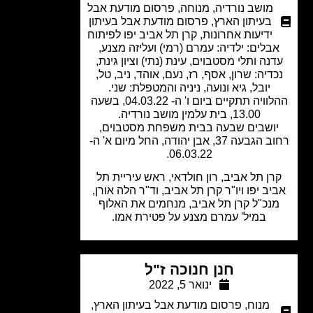
מושב נורדיה
,
מנוחה
,
פרסום מודעת אבל
בעיתון הארץ
,
פרסום מודעת אבל בעיתון
ידיעות אחרונות
,
קרן תל אביב יפו לפיתוח
בלים: ילדיה: עמרם (רמי) ועליזה מצנע,
נה ותלי מסטבוים, עינת (נתי) וציון גינת,
דיה: שרון, אסף, רז, נעם, אוהד, ניב, טל,
יובל, גיא ונועה, ניניה והמטפלת: שני.
ההלוויה תתקיים ביום ו' ה- 04.03.22, בשעה
13.00, בית עלמין מושב נורדיה.
ושבים שבעה בבית משפחת מסטבוים,
רחוב הגבעה 37, אבן יהודה, החל מיום א' ה-
06.03.22.
ן תל אביב, רון חולדאי, ראש עיריית תל
יב יפו ויו"ר קרן תל אביב, וד"ר הלה אורן,
נכ"ל קרן תל אביב, מנחמים את האלוף
במיל' עמרם מצנע על פטירת אמו.
חנן חנוכה ז"ל
ינואר 5, 2022
מנוח
,
פרסום מודעת אבל בעיתון הארץ
,