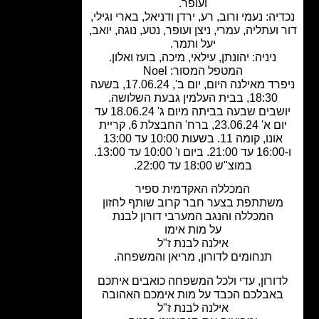
ועופר.
יה: נעמי ורוב, רע, ירדן ודניאל, בארי וגילי,
ועתליה, עמרי, ניצן ועופר, נטע, נוגה, יואב,
יעל ותמר.
ניניה: יהונתן, עילאי, מיכה, בועז ואלון.
המטפל המסור: Noel
ניפרד מאילנה היום, יום ב', 17.06.24, בשעה
18:30, בבית העלמין גבעת השלושה.
יושבים שבעה בביתה מיום ג' 18.06.24 עד
יום א' 23.06.24, ברח' החבצלת 6, קריית
אונו, קומה 11. בשעות 10:00 עד 13:00
ו-16:00 עד 21:00. ביום ו' 10:00 עד 13:00.
במוצ"ש 18:00 עד 22:00.
המכללה האקדמית ספיר
שתתפת בצער חבר קרוב
שותף לחזון
המכללה והנגב המערבי דורון לבנת
על מות אימו
אילנה לבנת ז"ל
תנחומים לדורון, מריאן והמשפחה.
ורון, עדי ולכל המשפחה כואבים איתכם
אבלכם הכבד על מות אימכם האהובה
אילנה לבנת ז"ל