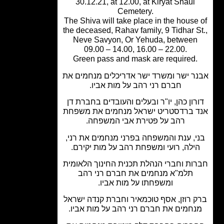
30.12.21, at 12.00, at Kiryat Shaul
Cemetery.
The Shiva will take place in the house
the deceased, Rahav family, 9 Tidhar S
Neve Savyon, Or Yehuda, between
09.00 – 14.00, 16.00 – 22.00.
Green pass and mask are required.
ר ישר ומשרד ישר אדריכלים מנחמים את
חברם רני רהב על מות אביו.
רון כהן, יו"ר ובעלים והעובדים בחברת דן
 ברדסטריט ישראל מנחמים את משפחת
רהב על פטירת אבי המשפחה.
י, ענת והמשפחה בפרני מנחמים את רני,
ילה, רועי ומשפחת רהב על מות יקירם.
ות וחברי הנהלת תכנית החינוך הלאומית
תלמ"א מנחמים את חברם רני רהב
ומשפחתו על מות אביו.
 רוזן, אסף טוכמאיר וחברת קנדה ישראל
חמים את חברם רני רהב על מות אביו.