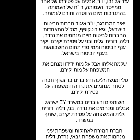
יאל נבו, יו"ר, אבלים על פטירתו של אחד
ממייסדי העמותה, רו"ח של העמותה
התנדבות מיום היווסדה ותורם לעמותה.
איר המבורגר, יו"ר איגוד חברות הביטוח
ישראל, וגיא רוטקופף, מנכ"ל התאחדות
חברות לביטוח חיים מנחמים את נרדה,
ה, דורית, גלית ובני על פטירת יקירם, יקיר
נף הביטוח וממייסדי תחום החשבונאות
בענף הביטוח בישראל.
מה אליהו אבל על מות ידידו ומנחם את
המשפחה על מות יקירם.
י ומנשה זליכה והעובדים בדיזנגוף חברה
סחר מנחמים את נרדה והמשפחה על
פטירת יקירם.
השותפים והעובדים במשרד EY ישראל
ים ומנחמים את נרדה, בני, דליה, דורית,
לית והמשפחה על פטירת יקירם, שותף
במשרד.
חברת המזרח לאחזקות ומשפחת עיני
נחמות את משפחת גבאי, נרדה, דליה,