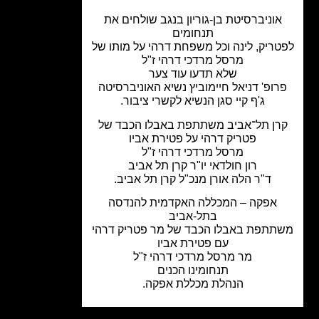
אוניברסיטת בן-גוריון בנגב
שולחים את
תנחומים
ריק, לינה וכל משפחת דרהי על מותו של
מרסל מרדכי דרהי ז"ל
שלא תדעו עוד צער
רופ' דניאל חיימוביץ נשיא האוניברסיטה
ג'ף קיי
סגן הנשיא לקשרי ציבור.
רן תל־אביב משתתפת באבלו הכבד של
פטריק דרהי על פטירת אביו
מרסל מרדכי דרהי ז"ל
רון חולדאי יו"ר
קרן תל אביב
ד"ר הלה אורן מנכ"ל קרן תל אביב.
אפקה – המכללה האקדמית להנדסה
בתל-אביב
תתפת באבלו הכבד של מר פטריק דרהי
עם פטירת אביו
מר מרסל מרדכי דרהי ז"ל
תנחומינו הכנים
הנהלת מכללת אפקה.