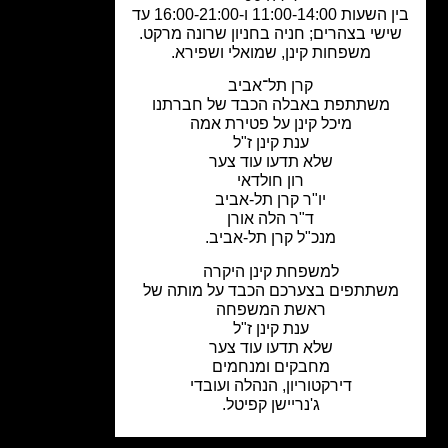
בין השעות 11:00-14:00 ו-16:00-21:00 עד
ישי בצהרים; חניה בחניון שרונה מרקט.
משפחות קינן, שמואלי ושפירא.
קרן תל־אביב
משתתפת באבלה הכבד של חברתנו
מיכל קינן על פטירת אמה
ענת קינן ז"ל
שלא תדעו עוד צער
רון חולדאי
יו"ר קרן תל-אביב
ד"ר הלה אורן
מנכ"ל קרן תל-אביב.
למשפחת קינן היקרה
שתתפים בצערכם הכבד על מותה של
ראשת המשפחה
ענת קינן ז"ל
שלא תדעו עוד צער
מחבקים ומנחמים
דירקטוריון, הנהלה ועובדי
ג'נריישן קפיטל.