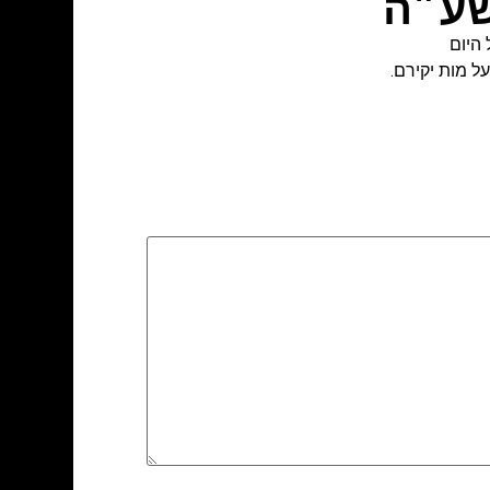
שע״ה
היום
 מות יקירם.