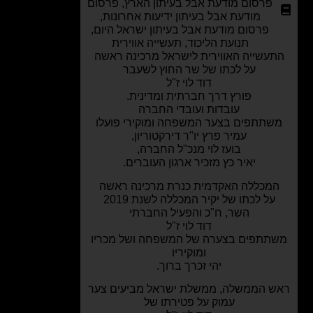
פרסום מודעת אבל בעיתון הארץ
,
פרסום
מודעת אבל בעיתון ידיעות אחרונות
,
פרסום מודעת אבל בעיתון ישראל היום
,
תנועת הליכוד
,
תעשייה אווירית
עשייה האווירית לישראל מרכינה ראשה
על לכתו של שר החוץ לשעבר
דוד לוי ז"ל
פורץ דרך חברתית ומדינית.
עובדות ועובדי החברה
שתתפים בצער המשפחה ומוקירי פועלו
עמיר פרץ יו"ר דירקטוריון,
בועז לוי מנכ"ל החברה,
יאיר כץ מזכיר ארגון העוברים.
מכללה האקדמית כנרת מרכינה ראשה
על לכתו של יקיר המכללה לשנת 2019
השר, ח"כ והפעיל החברתי
דוד לוי ז"ל
תתפים בצערה של המשפחה ושל מכריו
ומוקיריו
יהי זכרך ברוך.
 הממשלה, ממשלת ישראל מביעים צער
עמוק על פטירתו של