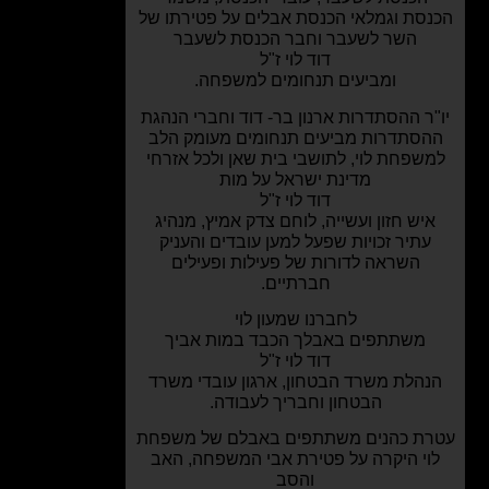
סת וגמלאי הכנסת אבלים על פטירתו של
השר לשעבר וחבר הכנסת לשעבר
דוד לוי ז"ל
ומביעים תנחומים למשפחה.
ר ההסתדרות ארנון בר- דוד וחברי הנהגת
סתדרות מביעים תנחומים מעומק הלב
שפחת לוי, לתושבי בית שאן ולכל אזרחי
מדינת ישראל על מות
דוד לוי ז"ל
יש חזון ועשייה, לוחם צדק אמיץ, מנהיג
עתיר זכויות שפעל למען עובדים והעניק
השראה לדורות של פעילות ופעילים
חברתיים.
לחברנו שמעון לוי
משתתפים באבלך הכבד במות אביך
דוד לוי ז"ל
הלת משרד הבטחון, ארגון עובדי משרד
הבטחון וחבריך לעבודה.
ת כהנים משתתפים באבלם של משפחת
וי היקרה על פטירת אבי המשפחה, האב
והסב