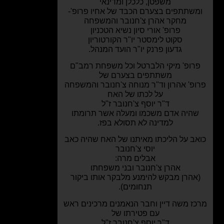
משפטן, כלכלן ומדינאי
שתתפים בצערם הכבד של אחיו פרופ'-
מחקר אהרן צ'חנובר והמשפחה
פרופ' אורי סיון
נשיא הטכניון
סקוט לימסטר יו"ר הקורטוריון
גדעון פרנק יו"ר הועד המנהל.
רופ' מיקי הלברטל וכל משפחת רמב"ם
משתתפים בצערם של
פ' אהרון וד"ר מנוחה צ'חנובר והמשפחה
על לכתו של האח
ד"ר יוסף צ'חנובר ז"ל
היה אדם משכמו ומעלה אשר תרומתו
למדינה לא תסולא בפז.
ב על הליכתו מאיתנו של האח שהיה כאב
יוסי צ'חנובר
אבלים מרה:
אהרן צ'חנובר ובני משפחתו
אהרן מבקש להימנע מלבקר אותו ביקור
תנחומים).
ז משה דיין וחבר הנאמנים מרכינים ראש
עם פטירתו של
ד"ר יוסף צ'חנובר ז"ל