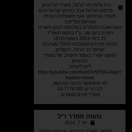
בית עלמין הר הרצל
,
משרד הביטחון
,
פרסום מודעת אבל בעיתון ישראל היום
משרד הביטחון- אגף משפחות הנצחה
ומורשת מודיע כי
 אזכרה לנופלים במלחמת לבנון השנייה
יתקיים ביום שני, ט"ז בתמוז תשפ"ד,
22 ביולי 2024 בשעה 18:00
היכל הזיכרון הממלכתי לחללי מערכות
ישראל הר הרצל, ירושלים.
הטקס ישודר בעמוד היוטיוב של משרד
הביטחון
לינק ליוטיוב:
https://youtube.com/live/OnNE6XJAq
feature=share
לא תתאפשר כניסה עם נשק.
לבירורים: 03-7776700
מוקירי זכרם מוזמנים.
נחמה סמדר ז"ל
יולי 7, 2024
מנוחה
,
משרד הביטחון
,
פרסום מודעת