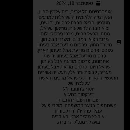
ספטמבר 18, 2024
אוניברסיטת תל אביב
,
בית עלמין סביון
,
האקדמיה הלאומית הישראלית למדעים
,
הטכניון
,
הראל חברה לביטוח
,
יד ושם
,
יצוא חברה להשקעות
,
מוזיאון ישראל
,
מנוח
,
מפעל הפיס
,
מרכז פרס לשלום
,
מרכז רפואי רמב"ם
,
משרד הביטחון
,
משרד החוץ
,
פרסום מודעת אבל בעיתון
גלובס
,
פרסום מודעת אבל בעיתון הארץ
,
פרסום מודעת אבל בעיתון ידיעות
אחרונות
,
פרסום מודעת אבל בעיתון
ישראל היום
,
פרסום מודעת אבל בעיתון
מעריב
,
קבוצת עזריאלי
,
תעשייה אווירית
עשייה האווירית לישראל מרכינה ראשה
על לכתו של
יוסף צ'חנובר ז"ל
דירקטור בתע"א
עובדות ועובדי החברה
שתתפים בצער המשפחה ומוקרי פועלו
עמיר פרץ יו"ר דירקטוריון
יאיר כץ מזכיר ארגון העובדים
בועז לוי מנכ"ל החברה.