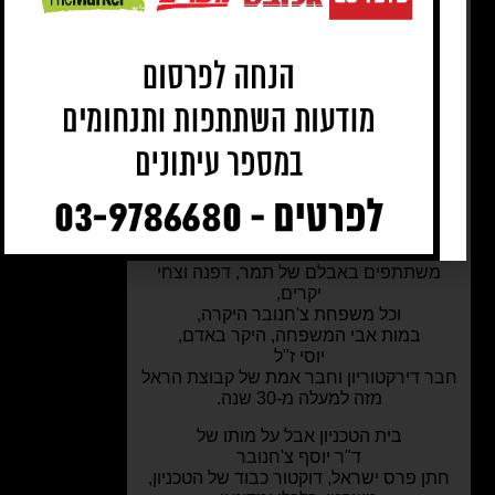
צת המנהלים, ההנהלה והעובדים במוזיאון
ישראל
דים בהוקרה ומרכינים ראש עם לכתו של
יוסף צ'חנובר
יש רב פעלים, חתן פרס ישראל, מנכ"ל
משרד החוץ לשעבר
ית כבוד של המוזיאון וחבר ותיק ומוערך
במועצת המנהלים
ושולחים תנחומים כנים למשפחתו.
ר ואילנה, גידי וחני, יואב ונורית וכל הנהלת
ועובדי קבוצת הראל השקעות
שתתפים באבלם של תמר, דפנה וצחי
יקרים,
וכל משפחת צ'חנובר היקרה,
במות אבי המשפחה, היקר באדם,
יוסי ז"ל
 דירקטוריון וחבר אמת של קבוצת הראל
מזה למעלה מ-30 שנה.
בית הטכניון אבל על מותו של
ד"ר יוסף צ'חנובר
ן פרס ישראל, דוקטור כבוד של הטכניון,