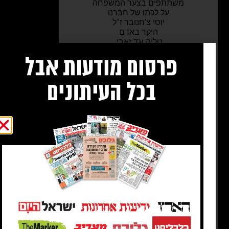
משתתפים בצער המשפחה
על לכתו של חברנו
יוסי צ'חנובר ז"ל
היקר באדם
טליה וגד זאבי.
ב דואב ובאהבה רבה המשפחה נפרדת
מהאב, הסב, האח והגיס היקר
חתן פרס ישראל
יוסף צ'חנובר
לוויה תתקיים היום, יום רביעי, ט"ו אלול
תשפ"ד, 18.9.24
בשעה 11:00, בבית העלמין בסביון
שבים שבעה בבית המנוח, רחוב אמירים
12, סביון
ביקורי תנחומים מיום רביעי, 18.9.24 ועד יום
שני 23.9.24
בין השעות 10:00-13:00, 16:00-20:00
20.9.24 בין השעות 10:00-13:00
ילדיו: תמר צ'חנובר
דפנה וצ'ארלס בונס
צחי ואליסון צ'חנובר
דיו: מייה, טליה, בן, אלינור, גבריאל ואנה
יו ומשפחתו: אהרן ומנוחה וצחי צ'חנובר.