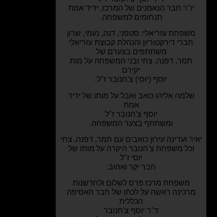
ו"ר חבר הנאמנים של המרכז, ידיד אמת
תנחומים למשפחה.
שפחת עזריאלי:
סטפני, דנה, נעמי, שרון
ברי דירקטוריון
והנהלת קבוצת עזריאלי
משתתפים בצערם של
מר, דפנה, צחי
ובני המשפחה
על מות
יקירם
יוסף (יוסי) צ'חנובר ז"ל.
למה אליהו כואב ואבל על מותו של ידיד
אמת
יוסף צ'חנובר ז"ל
ומשתתף בצער המשפחה.
ר ועדינה עירון כואבים עם תמר, דפנה, צחי
כל משפחת צ'חנובר היקרה על מותו של
יוסי ז"ל
חבר יקר ואהוב.
משפחת מרכז פרס לשלום ולחדשנות
רכינה ראשה על לכתו של חבר האסיפה
הכללית
ד"ר יוסף צ'חנובר