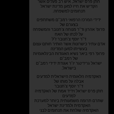
חתן פרס ישראל, איש רב פעלים אשר
הקדיש את חייו למען מדינת ישראל
תנחומים למשפחה.
דידי המרכז הרפואי רמב"ם משתתפים
בצערם של
פ' אהרון וד"ר מנוחה צ'חנובר והמשפחה
על לכתו של האח
ד"ר יוסף צ'חנובר ז"ל
 עתיר כישרונות אשר הותיר חותם עצום
בעשייתו למען המדינה
פ' רפי ביאר נשיא האגודות הבינלאומיות
של רמב"ם
שראל גרידינגר יו"ר אגודת ידידי רמב"ם
בישראל.
אקדמיה הלאומית הישראלית למדעים
אבלה על מותו של
ד"ר יוסף צ'חנובר
ן פרס ישראל וידיד אמת של האקדמיה
למדעים
רם תרומה משמעותית ביותר למערכת
האקדמית ולמדינת ישראל
האקדמיה שולחת את תנחומים לבני