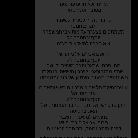
מי ייתן ולא תדעו עוד צער
מטובה וסמי סגול.
לחברת הדירקטוריון לשעבר
תמר צ'חנובר
שתתפים בצערך על מות אבי המשפחה
יוסף צ'חנובר ז"ל
יצוא חברה להשקעות בע"מ.
יד ושם אבלים על מותו של
יוסף צ'חנובר ז"ל
חתן פרס ישראל וחבר מועצת יד ושם
תף מסור ונאמן לזיכרון השואה והנחלתו
תפים בצערם העמוק של בני המשפחה.
יברסיטת תל אביב מרכינים ראש וכואבים
את מותו של
יוסף צ'חנובר ז"ל
ן פרס ישראל וחבר בחבר הנאמנים של
האוניברסיטה
תנחומים למשפחה האבלה
פרופ' אריאל פורת, נשיא
דפנה מיתר נחמד, יו"ר חבר הנאמנים.