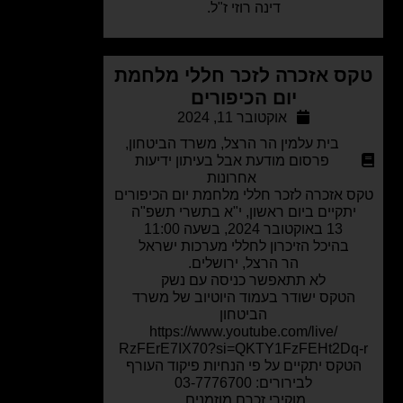
דינה רוזי ז"ל.
ס אזכרה לזכר חללי מלחמת
יום הכיפורים
אוקטובר 11, 2024
בית עלמין הר הרצל
,
משרד הביטחון
,
פרסום מודעת אבל בעיתון ידיעות
אחרונות
 אזכרה לזכר חללי מלחמת יום הכיפורים
יתקיים ביום ראשון, י"א בתשרי תשפ"ה
13 באוקטובר 2024, בשעה 11:00
בהיכל הזיכרון לחללי מערכות ישראל
הר הרצל, ירושלים.
לא תתאפשר כניסה עם נשק
הטקס ישודר בעמוד היוטיוב של משרד
הביטחון
https://www.youtube.com/live/
RzFErE7IX70?si=QKTY1FzFEHt2Dq
טקס יתקיים על פי הנחיות פיקוד העורף
לבירורים: 03-7776700
מוקירי זכרם מוזמנים.