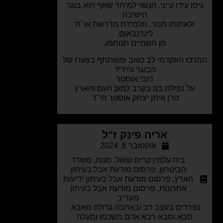
סו עידו עייני, הנשוי למיתר שאף הוא בוגר
הישיבה
ולאחותו תמר, תלמידת מדרשת או"ת
לינדנבאום.
מן השמיים תנוחמו.
כז האקדמי לב כואב ומשתתף בצערו של
הבוגר והידיד
דובי אוסטר
על נפילת בנו בקרב למען העם והארץ
סרן איתן יצחק אוסטר הי"ד.
אריה פינק ז"ל
אוקטובר 6, 2024
בית עלמין קרית שאול
,
מנוח
,
משרד
הביטחון
,
פרסום מודעת אבל בעיתון
הארץ
,
פרסום מודעת אבל בעיתון ידיעות
אחרונות
,
פרסום מודעת אבל בעיתון
מעריב
פרדים בעצב רב ובאהבה גדולה מאבא,
סבא וסבא רבא אדם משכמו ומעלה