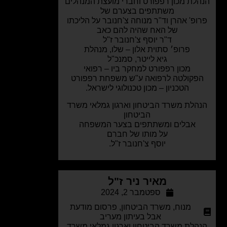
לת מכון רפפורט וחברי מועצת המנהלים
משתתפים בצערם של
ופ' אהרן וד"ר מנוחה צ'חנובר על הליכתו
של האח שהיה להם כאב
ד"ר יוסף צ'חנובר ז"ל
פרופ׳ סתוית אלון – שלו, מנהלת
גיא לייטר, סמנכ"ל
מכון רפפורט למחקר ביו – רפואי
פקולטה לרפואה ע"ש משפחת רפפורט
הטכניון – מכון טכנולוגי לישראל.
הלת משרד הביטחון וארגון גמלאי משרד
הביטחון
אבלים ומשתתפים בצער המשפחה
על מותו של חברם
יוסף צ'חנובר ז"ל.
מאיר ניר ז"ל
ספטמבר 2, 2024
מנוח
,
משרד הביטחון
,
פרסום מודעת
אבל בעיתון מעריב
הלת משרד הביטחון וארגון גמלאי משרד