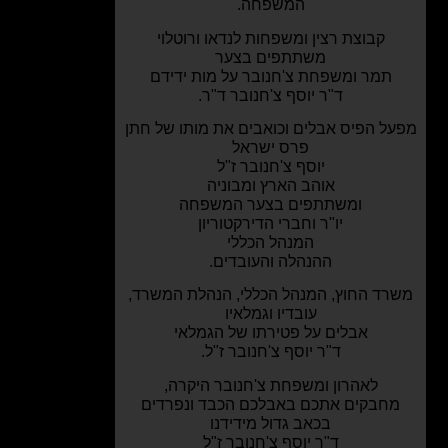
המשפחה.
קבוצת רצין ומשפחות לנדאו ורוטלוי
משתתפים בצער
תמר ומשפחת צ'חנובר על מות ידידם
ד"ר יוסף צ'חנובר ד"ר.
ל הפיס
אבלים וכואבים את מותו של חתן
פרס ישראל
יוסף צ'חנובר ז"ל
אוהב הארץ ומבוניה
ומשתתפים בצער המשפחה
יו"ר וחברי הדירקטוריון
המנהל הכללי
ההנהלה והעובדים.
ד החוץ, המנהל הכללי,
הנהלת המשרד,
עובדיו וגמלאיו
אבלים על פטירתו של הגמלאי
ד"ר יוסף צ'חנובר ז"ל.
לאהרון ומשפחת צ'חנובר היקרה,
חבקים אתכם באבלכם הכבד ונפרדים
בכאב גדול מידידנו
ד"ר יוסף צ'חנובר ז"ל