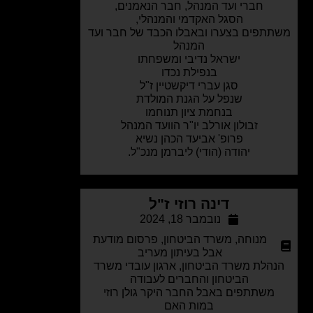
חברי ועד המנהל, חבר הנאמנים,
הסגל האקדמי והמנהלי,
תפים בצערו ובאבלו הכבד של חבר ועד
המנהל
ישראל נדיבי ומשפחתו
בנפילת נכדו
סגן עברי דיקשטיין ז"ל
שנפל על הגנת המולדת
בנחמת ציון תנוחמו
זבולון אורלב יו"ר הוועד המנהל
פרופ' אביעד הכהן נשיא
יהודה (הודי) ליברמן מנכ"ל.
דינה רוזי ז"ל
נובמבר 18, 2024
מנוחה
,
משרד הביטחון
,
פרסום מודעת
אבל בעיתון מעריב
הלת משרד הביטחון, ארגון עובדי משרד
הביטחון והחברים לעבודה
משתתפים באבל החבר היקר גולן רוזי
במות האם