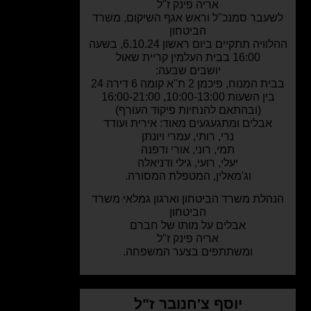
אריה פינק ז"ל
עבר סמנכ"ל וראש אגף השיקום, משרד
הביטחון
ההלוויה תתקיים ביום ראשון 6.10.24, בשעה
16:00 בבית העלמין קריית שאול
יושבים שבעה:
המנוח, פיכמן 2 ת"א קומה 6 דירה 24
בין השעות 10:00-13:00, 16:00-21:00
(ובהתאם להנחיות פיקוד העורף)
אבלים ומתגעגעים מאוד: אירית ועודד
נרי, רותי, עמרי ויונתן
תמי, רוני, אורי ודפנה
יעלי, רועי, גילי ודניאלה
וג'מאלין, המטפלת המסורה.
הלת משרד הביטחון וארגון גמלאי משרד
הביטחון
אבלים על מותו של חברם
אריה פינק ז"ל
ומשתתפים בצער המשפחה.
יוסף צ'חנובר ז"ל