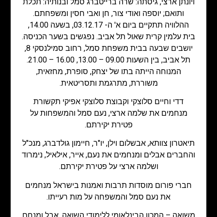
ויונתן ארצי, גיסתה: שרה ברייטברג סמל ובנותיה: תכלת
ותואם; יוספה ואודי צור, חן ואבי חסין ומשפחתם.
ההלוויה תתקיים ביום א' ה- 03.12.17, בשעה 14.00,
בית עלמין קרית שאול תל אביב. נפגשים בשער הכניסה.
יושבים שבעה בבית משפחת סמל, רחוב סמילנסקי 8,
תל אביב, בין השעות 09.00 – 13.00, 16.00 – 21.00.
המנוחה הייתה בתו של יצחק, סופרת, מחזאית,
משוררת, מתרגמת ותסריטאית.
דדי וחיים סלוצקי וקבוצת סלוצקי אפיקי תקשורת
מנחמים את שלמה ארצי, נעם סמל והמשפחות על
פטירת יקירתם.
תיאטרון צוותא, אבשלום וילן, יו"ר, חיימון גולדברג, מנכ"ל
והחברים אבלים ומנחמים את נעם, אייר, אילאיל, נימרוד
ושלמה ארצי על פטירת יקירתם.
חברי פורום מוסדות תרבות ואמנות בישראל מנחמים
את נעם סמל והמשפחה על מות רעייתו.
משואה – המכון הבינלאומי ללימודי השואה, אבל ומנחם