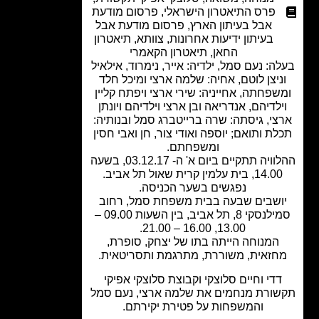
פרס התיאטרון הישראלי
,
פרסום מודעת
אבל בעיתון הארץ
,
פרסום מודעת אבל
בעיתון ידיעות אחרונות
,
צוותא
,
תיאטרון
החאן
,
תיאטרון הקאמרי
ה: נעם סמל, ילדיה: אייר, נימרוד, אילאיל
ניצן לוטם, אחיה: שלמה ארצי ומיכל חלד
שפחתה, אחייניה: שירי ארצי ויפתח קליין
לדיהם, אנדריאה ובן ארצי וילדיהם ויונתן
צי, גיסתה: שרה ברייטברג סמל ובנותיה:
ת ותואם; יוספה ואודי צור, חן ואבי חסין
ומשפחתם.
ההלוויה תתקיים ביום א' ה- 03.12.17, בשעה
14.00, בית עלמין קרית שאול תל אביב.
נפגשים בשער הכניסה.
ושבים שבעה בבית משפחת סמל, רחוב
סמילנסקי 8, תל אביב, בין השעות 09.00 –
13.00, 16.00 – 21.00.
המנוחה הייתה בתו של יצחק, סופרת,
חזאית, משוררת, מתרגמת ותסריטאית.
דדי וחיים סלוצקי וקבוצת סלוצקי אפיקי
ורת מנחמים את שלמה ארצי, נעם סמל
והמשפחות על פטירת יקירתם.