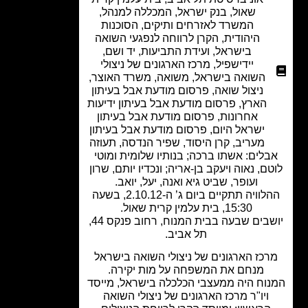
שאול
,
בנק ישראל
,
המכללה למנהל
,
המשרד לאזרחים ותיקים
,
הסוכנות
היהודית
,
הקרן לרווחה לנפגעי השואה
בישראל
,
ועידת התביעות
,
יד ושם
,
יידישפיל
,
מרכז הארגונים של ניצולי
השואה בישראל
,
משואה
,
משרד האוצר
,
ניצול שואה
,
פרסום מודעת אבל בעיתון
הארץ
,
פרסום מודעת אבל בעיתון ידיעות
אחרונות
,
פרסום מודעת אבל בעיתון
ישראל היום
,
פרסום מודעת אבל בעיתון
מעריב
,
קרן היסוד
,
שפיר הנדסה
,
תעוזה
לים: אשתו ברכה; בנותיו שלומית ומוטי
ם, נאוה ויעקב בן-אריה; ונכדיו יותם, שרון
ועופר, שביט גיא ואנה, יעל, יואב.
ההלוויה תתקיים ביום ג’ ה-2.10.12, בשעה
15:30, בית עלמין קרית שאול.
יושבים שבעה בבית המנוח, רחוב פנקס 44,
תל אביב.
כז הארגונים של ניצולי השואה בישראל
מנחם את המשפחה על מות יקירה.
וח היה ממעצבי הכלכלה בישראל, מייסד
ויו"ר מרכז הארגונים של ניצולי השואה