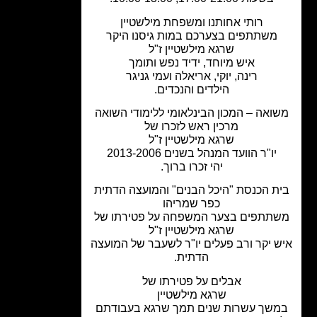
רותי אחותנו ומשפחת מילשטיין
משתתפים בצערכם במות גיסנו היקר
שרגא מילשטיין ז"ל
איש מיוחד, ידיד נפש ותומך
רינה, יוקי, אריאלה ועמי גניגר
הילדים והנכדים.
ואה – המכון הבינלאומי ללימודי השואה
מרכין ראש לזכרו של
שרגא מילשטיין ז"ל
יו"ר הוועד המנהל בשנים 2013-2006
יהי זכרו ברוך.
ת הכנסת "היכל הבנים" והמועצה הדתית
כפר שמריהו
תתפים בצער המשפחה על פטירתו של
שרגא מילשטיין ז"ל
 יקר ורב פעלים יו"ר לשעבר של המועצה
הדתית.
אבלים על פטירתו של
שרגא מילשטיין
שך עשרות שנים תמך שרגא בעבודתם