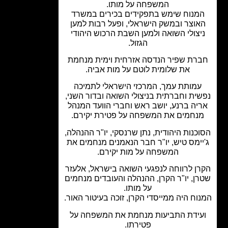
המשפחה על מותו.
מנוח שימש בתפקידים בכירים במשרד
אוצר ובמשק הישראלי, ופעל רבות למען
יצולי השואה ולמען השבת הרכוש היהודי
הגזול.
רת שפיר הנדסה אזרחית וימית מנחמת
את שלומית לוטם על מות אביה.
מותת עמך, המרכזי הישראלי לתמיכה
ית וחברתית בניצולי השואה ובדור השני,
יה ברנע, יושב ראש וחברי הוועד המנהל
נחמים את המשפחה על פטירת יקירם.
כנות היהודית, נתן שרנסקי, יו"ר ההנהלה,
יימס טיש, יו"ר חבר הנאמנים מנחמים את
המשפחה על מות יקירם.
ן לרווחה לנפגעי השואה בישראל, אלעזר
ן, יו"ר הקרן, ההנהלה והעובדים מנחמים
על מותו.
וח היה ממייסדי הקרן, זוכה בעיטור האור.
ידת התביעות מנחמת את המשפחה על
פטירתו.