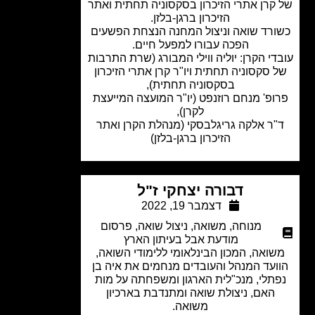
קרן אתרי הזיכרון בסקסוניה תחתית ואתר
הזיכרון ברגן-בלזן.
רד שואה וניצול המחנה הנצחת הפשעים
הפכה עבורו למפעל חיים.
די הקרן: יוליה ווילי המבורג (שרת התרבות
 סקסוניה תחתית ויו"ר קרן אתרי הזיכרון
בסקסוניה תחתית),
ופ' מנחם רוזנפט (יו"ר המועצה המייעצת
לקרן),
ר אלקה גריגלבסקי (מנהלת הקרן ואתר
הזיכרון
ברגן-בלזן)
דבורה יצחקי ז"ל
דצמבר 19, 2022
מנוחה
,
משואה
,
ניצול שואה
,
פרסום
מודעת אבל בעיתון הארץ
ואה, המכון הבינלאומי ללימודי השואה,
ועד המנהל והעובדים מנחמים את איה בן
תלי, מנכ"לית הארגון ומשפחתה על מות
האם, ניצולת שואה ומתנדבת בארכיון
משואה.