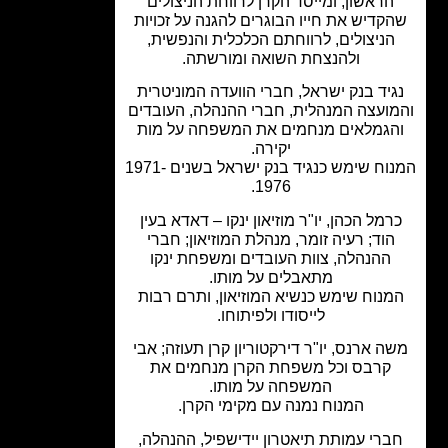
הראשון; ומייסד הקרן לרווחת הניצולים
קדיש את חייו הבוגרים להגנה על זכויות
הניצולים, לרווחתם הכלכלית והנפשית,
ולהנצחת השואה ומורשתה.
יד בנק ישראל, חברי הוועדה המוניטרית
ועצה המנהלית, חברי ההנהלה, העובדים
הגמלאים מנחמים את המשפחה על מות
יקירה.
המנוח שימש כנגיד בנק ישראל בשנים 1971-
1976.
רמל הכהן, יו"ר מוזיאון ינקו – דאדא בעין
הוד; רעיה זומר, מנהלת המוזיאון; חברי
ההנהלה, צוות העובדים ומשפחת ינקו
מתאבלים על מותו.
נוח שימש כנשיא המוזיאון, ותרם רבות
לייסודו ולפיתוחו.
ה ארנס, יו"ר דירקטוריון קרן תעוזה; אבי
קרבס וכל משפחת הקרן מנחמים את
המשפחה על מותו.
המנוח נמנה עם מקימי הקרן.
ברי עמותת תיאטרון יידישפיל, ההנהלה,