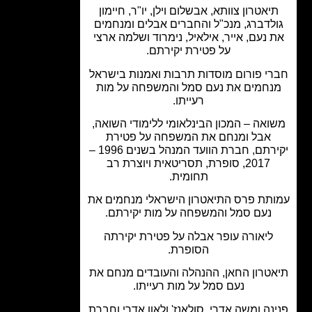
יאטרון צוותא, אבשלום וילן, יו"ר, חיימון
לדברג, מנכ"ל והחברים אבלים ומנחמים
 נעם, אייר, אילאיל, נימרוד ושלמה ארצי
על פטירת יקירתם.
י פורום מוסדות תרבות ואמנות בישראל
נחמים את נעם סמל והמשפחה על מות
רעייתו.
ואה – המכון הבינלאומי ללימודי השואה,
אבל ומנחם את המשפחה על פטירת
יקירתם, חברת הוועד המנהל בשנים 1996 –
2017, סופרת, תסריטאית ויוצרת רב
תחומית.
תת פרס התיאטרון הישראלי מנחמים את
נעם סמל והמשפחה על מות יקירתם.
ליאורה עופר אבלה על פטירת יקירתה
הסופרת.
טרון החאן, ההנהלה והעובדים מנחם את
נעם סמל על מות רעייתו.
נה ומשה אדרי, סולאנז' ולאון אדרי וחברת