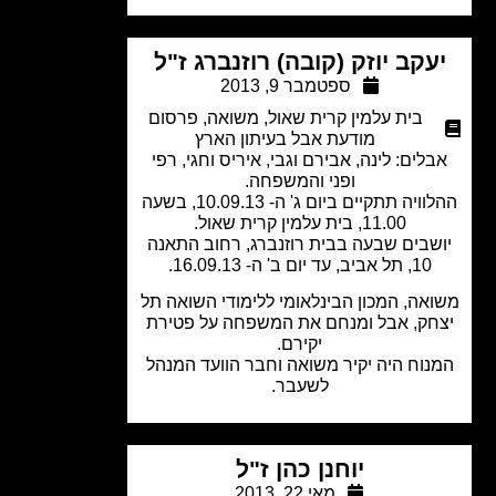
עקב יוזק (קובה) רוזנברג ז"ל
ספטמבר 9, 2013
בית עלמין קרית שאול
,
משואה
,
פרסום
מודעת אבל בעיתון הארץ
לים: לינה, אבירם וגבי, איריס וחגי, רפי
ופני והמשפחה.
ההלוויה תתקיים ביום ג' ה- 10.09.13, בשעה
11.00, בית עלמין קרית שאול.
שבים שבעה בבית רוזנברג, רחוב התאנה
10, תל אביב, עד יום ב' ה- 16.09.13.
אה, המכון הבינלאומי ללימודי השואה תל
חק, אבל ומנחם את המשפחה על פטירת
יקירם.
נוח היה יקיר משואה וחבר הוועד המנהל
לשעבר.
יוחנן כהן ז"ל
מאי 22, 2013