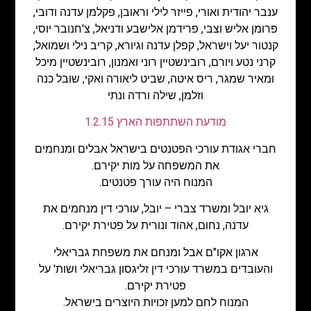
ענבר יהודית ואורי, פייזר לילי וראובן, פקלמן עדנה ודובי,
פרומן אליש וצבי, פרידמן אלישבע ודניאל, צ'חנובר יוסי,
קנטור יעל וישראל, קפלן עדנה וגיורא, קריב נילי ושמואל,
קרני נטע ויורם, רובינשטיין רוני ואמנון, רובינשטיין מיכל
ומאיר שמגר, ריס איטה, שביט ליאורה ואקי, שובל כנה
וזלמן, שילה ורדה ונתי
מודעת השתתפות הארץ 1.2.15
חברי אגודת עורכי הפטנטים בישראל אבלים ומנחמים
את המשפחה על מות יקירם.
המנוח היה עורך פטנטים.
גיא יובל ומשרד צברי – יובל, עורכי דין מנחמים את
עדנה, נחום, אהוד ונורית על פטירת יקירם.
ארגון אקו"ם אבל ומנחם את משפחת גבריאלי
והעובדים במשרד עורכי דין זליגסון גבריאלי ושות' על
פטירת יקירם.
המנוח לחם למען זכויות היוצרים בישראל.