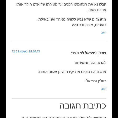
קבלו נא את תנחומינו הכנים על פטירתו של ארנן היקר אותו
אהבנו מאד.
מתנצלים שלא נגיע ללוויה מאחר ואנו באילת.
כואבים, אורה ודב סלע
הגב
28.01.15 בשעה 12:29
רוזלין ומיכאל לוי
הגיב:
לעדנה וכל המשפחה
אתכם אנו בוכים את יקירנו ארנן שעזב אותנו.
רוזלין ומיכאל
הגב
כתיבת תגובה
האימייל לא יוצג באתר.
שדות החובה מסומנים
*