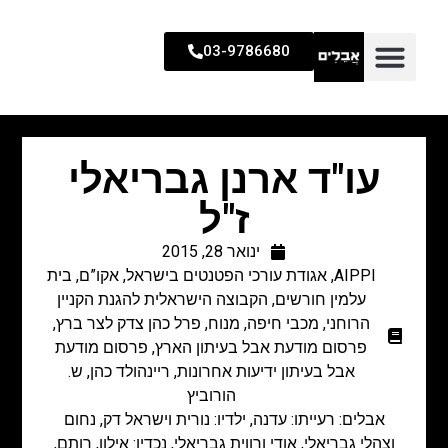
03-9786680
עו"ד ארנן גבריאלי
ז"ל
ינואר 28, 2015
AIPPI
,
אגודת עורכי הפטנטים בישראל
,
אקו”ם
,
בית
עלמין חורשים
,
הקבוצה הישראלית להגנת הקניין
הרוחני
,
מכבי חיפה
,
מנוח
,
פרל כהן צדק לצר ברץ
,
פרסום מודעת אבל בעיתון הארץ
,
פרסום מודעת
אבל בעיתון ידיעות אחרונות
,
ריינהולד כהן
,
ש.
הורוביץ
אבלים: רעייתו: עדנה, ילדיו: נורית וישראל דק, נחום
וצהלי גבריאלי, אודי ורווית גבריאלי, נכדיו: אילון, רותם,