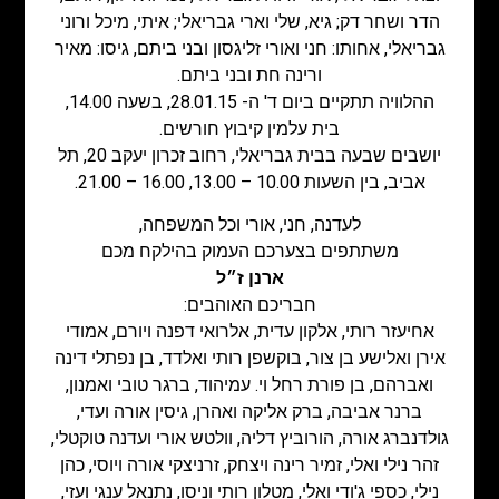
הדר ושחר דק; גיא, שלי וארי גבריאלי; איתי, מיכל ורוני
גבריאלי, אחותו: חני ואורי זליגסון ובני ביתם, גיסו: מאיר
ורינה חת ובני ביתם.
ההלוויה תתקיים ביום ד' ה- 28.01.15, בשעה 14.00,
בית עלמין קיבוץ חורשים.
יושבים שבעה בבית גבריאלי, רחוב זכרון יעקב 20, תל
אביב, בין השעות 10.00 – 13.00, 16.00 – 21.00.
לעדנה, חני, אורי וכל המשפחה,
משתתפים בצערכם העמוק בהילקח מכם
ארנן ז״ל
חבריכם האוהבים:
אחיעזר רותי, אלקון עדית, אלרואי דפנה ויורם, אמודי
אירן ואלישע בן צור, בוקשפן רותי ואלדד, בן נפתלי דינה
ואברהם, בן פורת רחל וי. עמיהוד, ברגר טובי ואמנון,
ברנר אביבה, ברק אליקה ואהרן, גיסין אורה ועדי,
גולדנברג אורה, הורוביץ דליה, וולטש אורי ועדנה טוקטלי,
זהר נילי ואלי, זמיר רינה ויצחק, זרניצקי אורה ויוסי, כהן
נילי, כספי ג'ודי ואלי, מטלון רותי וניסו, נתנאל ענגי ועזי,