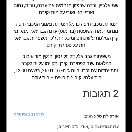
שמואלביץ וורדה שרפזון מנחמים את עדנה, נורית, נחום
ואודי וחני ואורי על מות יקירם.
עמותת מכבי חיפה כרמל ועמותת נאמני המכבי חיפה
מנחמות את השופטת (בדימוס) עדנה גבריאלי, ממקימי
קרן המלגות ע"ש נחום ומיכל חת ז"ל, ומשפחות גבריאלי
וחת על פטירת יקירם.
משפחות גבריאלי, דק, זליגסון והנקין מודיעים כי
במלאות שנה לפטירת יקירן יתקיימו עלייה לקברו
והתייחדות עם זכרו ביום ג' ה- 26.01.16, בשעה 12.00,
בית עלמין קיבוץ חורשים – בית עולם.
2 תגובות
28.01.15 בשעה 11:56
אורה לוין סלע
הגיב:
עדנה,נורית,נחום ,אודי וב"ב היקרים,