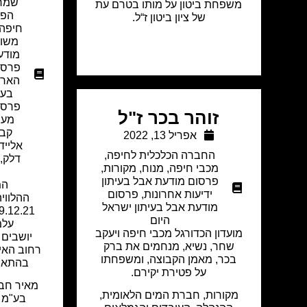
שמרי
משפחת ביטון על מותו בטרם עת
הפנ
של ציון ביטון ז“ל.
חיפה
משו
מודע
פרסו
הארץ
בעי
פרסו
זוהר בכר ז"ל
מער
קבו
אפריל 13, 2022
אלייד
החברה הכלכלית לחיפה
,
דלק
,
מכבי חיפה
,
מנוח
,
מקורות
,
פרסום מודעת אבל בעיתון
המ
ידיעות אחרונות
,
פרסום
ההלוויה
מודעת אבל בעיתון ישראל
היום
עלמ
מועדון הכדורגל מכבי חיפה ויעקב
יושבים 
שחר, נשיא, מנחמים את ברק
בכר, מאמן הקבוצה, ומשפחתו
בהתאם 
על פטירת יקירם.
מאיר חבר
מקורות, חברת המים הלאומית,
בע"מ 