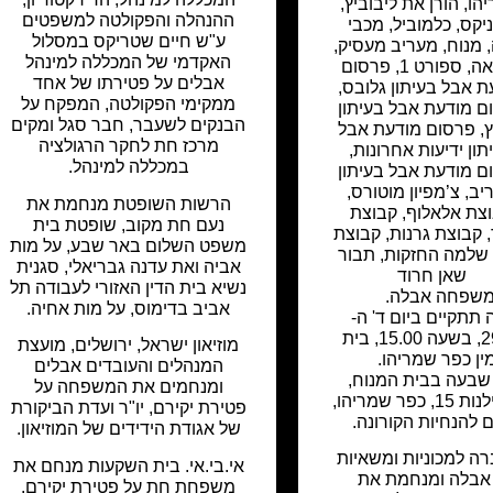
הו
,
הורן את ליבוביץ
,
ההנהלה והפקולטה למשפטים
יקס
,
כלמוביל
,
מכבי
ע"ש חיים שטריקס במסלול
,
מנוח
,
מעריב מעסיק
,
האקדמי של המכללה למינהל
אה
,
ספורט 1
,
פרסום
אבלים על פטירתו של אחד
ת אבל בעיתון גלובס
,
ממקימי הפקולטה, המפקח על
ם מודעת אבל בעיתון
הבנקים לשעבר, חבר סגל ומקים
,
פרסום מודעת אבל
מרכז חת לחקר הרגולציה
תון ידיעות אחרונות
,
במכללה למינהל.
ם מודעת אבל בעיתון
יב
,
צ’מפיון מוטורס
,
הרשות השופטת מנחמת את
צת אלאלוף
,
קבוצת
נעם חת מקוב, שופטת בית
,
קבוצת גרנות
,
קבוצת
משפט השלום באר שבע, על מות
שלמה החזקות
,
תבור
אביה ואת עדנה גבריאלי, סגנית
שאן חרוד
נשיא בית הדין האזורי לעבודה תל
שפחה אבלה.
אביב בדימוס, על מות אחיה.
 תתקיים ביום ד' ה-
29.12.21, בשעה 15.00, בית
מוזיאון ישראל, ירושלים, מועצת
ין כפר שמריהו.
המנהלים והעובדים אבלים
שבעה בבית המנוח,
ומנחמים את המשפחה על
רחוב האילנות 15, כפר שמריהו,
פטירת יקירם, יו"ר ועדת הביקורת
להנחיות הקורונה.
של אגודת הידידים של המוזיאון.
ה למכוניות ומשאיות
אי.בי.אי. בית השקעות מנחם את
אבלה ומנחמת את
משפחת חת על פטירת יקירם.