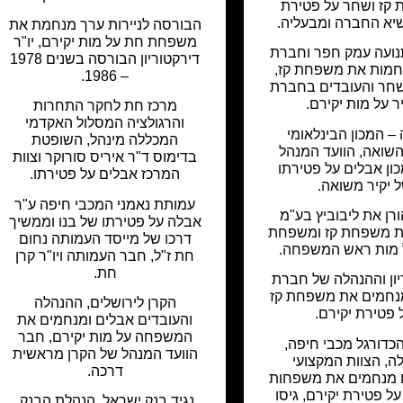
קז ושחר על פטירת
שיא החברה ומבעליה.
הבורסה לניירות ערך מנחמת את
משפחת חת על מות יקירם, יו"ר
ועה עמק חפר וחברת
דירקטוריון הבורסה בשנים 1978
חמות את משפחת קז,
– 1986.
ר והעובדים בחברת
 על מות יקירם.
מרכז חת לחקר התחרות
והרגולציה המסלול האקדמי
– המכון הבינלאומי
המכללה מינהל, השופטת
השואה, הוועד המנהל
בדימוס ד"ר איריס סורוקר וצוות
כון אבלים על פטירתו
המרכז אבלים על פטירתו.
 יקיר משואה.
עמותת נאמני המכבי חיפה ע"ר
רן את ליבוביץ בע"מ
אבלה על פטירתו של בנו וממשיך
 משפחת קז ומשפחת
דרכו של מייסד העמותה נחום
מות ראש המשפחה.
חת ז"ל, חבר העמותה ויו"ר קרן
חת.
יון וההנהלה של חברת
נחמים את משפחת קז
הקרן לירושלים, ההנהלה
 פטירת יקירם.
והעובדים אבלים ומנחמים את
המשפחה על מות יקירם, חבר
הכדורגל מכבי חיפה,
הוועד המנהל של הקרן מראשית
ה, הצוות המקצועי
דרכה.
 מנחמים את משפחות
על פטירת יקירם, גיסו
נגיד בנק ישראל, הנהלת הבנק,