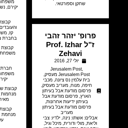
משפחות 
שחקן וספורטאי.
יקירם, נש
קבוצת
והעובדי
קז, מש
פרופ' יזהר זהבי
בחברת מא
ז"ל Prof. Izhar
קבוצת 
Zehavi
משפחת ק
יולי 27, 2016
חברת ק
Jerusalem Post
,
משפחות 
Jerusalem Post מעסיק
,
יקיר
בית עלמין נס ציונה
,
מכבי
חיפה
,
מנוח
,
מעריב מעסיק
,
קבוצת ש
פרסום מודעת אבל בעיתון
מנחמות 
הארץ
,
פרסום מודעת אבל
מאיר 
בעיתון ידיעות אחרונות
,
פרסום מודעת אבל בעיתון
קבוצת ק
מעריב
מנחמת א
אבלים: אשתו: נינה, ילדיו: צבי
על
וליאת, מולי ודורית, מיכל וגיל,