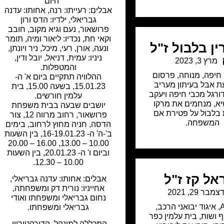
היום
אבלים: רעייתו: רנה, אחותו: עדנה
גבריאלי, ילדיו: הדס ורון
פרושאור, נעם וגיא מקוב, חובב
וקאי חת, נכדיו: ליאור ומיה, תומר
ין בלבול ז"ל
ונעה, אורן, רעי, מיכל, ניר ויונתן,
ניניו: עמית, דניאל, יובל ודין,
מרץ 3, 2023
והמטפלות.
 חיפה
,
מנוחה
,
פרסום
ההלוויה תתקיים ביום א' ה-
ת אבל בעיתון מעריב
15.01.23, בשעה 15.00, בית
ורגל מכבי חיפה ויעקב
עלמין חורשים.
א, מנחמים את מרקו
יושבים שבעה בבית משפחת
בלבול על פטירת אם
פרושאור, רחוב מרווה 12, צור
המשפחה.
הדסה, חניה מחוץ לרחוב, בימים
ב'-ה' ה- 16-19.01.23, בין השעות
10.00 – 13.00, 16.00 – 20.00
וביום ו' ה- 20.01.23, בין השעות
10.00 – 12.30.
אל קז ז"ל
אבלים: אחותו: עדנה גבריאלי,
אחייניו: נורית דק ומשפחתה,
צמבר 29, 2021
נחום גבריאלי ומשפחתו ואודי
,
איגוד יבואני הרכב
,
גבריאלי ומשפחתו.
 ושות
,
בית עלמין כפר
המכללה למינהל, הדירקטוריון,