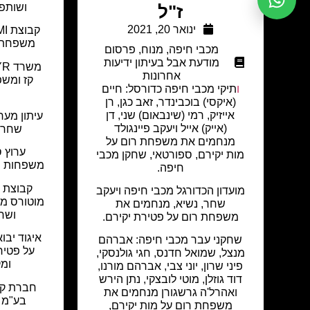
ושותפו
ז"ל
ינואר 20, 2021
משפחת ק
מכבי חיפה
,
מנוח
,
פרסום
מודעת אבל בעיתון ידיעות
אחרונות
קז ומש
ו
תיקי מכבי חיפה כדורסל: חיים
(איקסי) בוכבינדר, זאב כגן, רן
אייזיק, רמי (שינבאום) שני, דן
עיתון מע
(אייק) אייל ויעקב פיינגולד
שחר ו
מנחמים את משפחת רום על
מות יקירם, ספורטאי, שחקן מכבי
משפחות שח
חיפה.
קבוצת א
מועדון הכדורגל מכבי חיפה ויעקב
מוטורס מ
שחר, נשיא, מנחמים את
ושחר
משפחת רום על פטירת יקירם.
איגוד יבו
שחקני עבר מכבי חיפה: אברהם
על פטיר
מנצל, שמואל חדנס, חגי גולנסקי,
ומק
פיני שרון, יוני צבי, אברהם מורנו,
דוד גוזלן, מוטי לובצקי, נתן הירש
חברת קו
ואהרל'ה גרשגורן מנחמים את
בע"מ 
משפחת רום על מות יקירם,