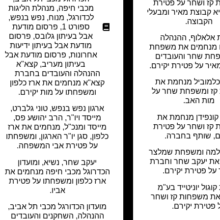
קז ושחר על פטירת
מכבי חיפה
,
מנהלת הליגות
יא קבוצת מאיר ומבעלי
לכדורגל
,
מנוח
,
נפש בנפש
,
הקבוצה.
ספורט 1
,
פרסום מודעת
אבל בעיתון גלובס
,
פרסום
 אלאלוף, ההנהלה
מודעת אבל בעיתון ידיעות
ם מנחמים את משפחת
אחרונות
,
פרסום מודעת אבל
פחת שחר והעובדים
בעיתון מעריב
,
קצא"א
יר על פטירת יקירם.
ההנהלה והעובדים בחברת
כלמוביל מנחמת את
קצא"א מנחמים את ארז כלפון
ז ומשפחת שחר על
ומשפחתו על מות יקירם.
מות האב.
ארגון נפש בנפש, טוני גלברט,
ונפידן מנחמת את
מייסד ויו"ר, הרב יהושע פס,
קז ושחר על פטירת
מייסד ומנכ"ל, מנחמים את ארז
ם, שותף בחברה.
כלפון, סגן יו"ר הארגון, ומשפחתו
על פטירת אבי המשפחה.
למה ומשפחת שמלצר
את יעקב שחר וחברת
יעקב שחר, נשיא, ומועדון
על פטירת יקירם.
הכדרוגל מכבי חיפה מנחמים את
ארז כלפון ומשפחתו על פטירת
וגול יוניטייד בע"מ
אביו.
ת משפחות קז ושחר
 פטירת יקירם.
מועדון הכדורגל מכבי תל אביב,
ההנהלה, השחקנים והעובדים