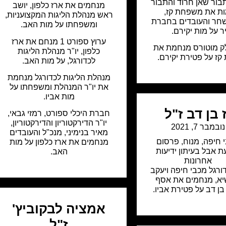
ור שאן חרוד והתבור
מנחמים את ארז כלפון, יושב
ת את משפחת קז,
ראש מנהלת הליגות המקצועניות,
ר והעובדים בחברת
ומשפחתו על מות האב.
 על מות יקירם.
ערוץ ספורט 1 מנחם את ארז
ק מוטורס מנחמת את
כלפון, יו"ר מנהלת הליגות
ז על פטירת יקירם.
לכדורגל, על מות האב.
מנהלת הליגות לכדורגל מנחמת
את יו"ר המנהלת ומשפחתו על
מות אביו.
 בן דב ז"ל
חברת היכלי ספורט, רמזי גבאי,
יו"ר הדירקטוריון והדירקטוריון,
נובמבר 7, 2021
מאיר בנימיני, מנכ"ל והעובדים
 חיפה
,
מנוח
,
פרסום
מנחמים את ארז כלפון על מות
ת אבל בעיתון ידיעות
האב.
אחרונות
ורגל מכבי חיפה ויעקב
יא, מנחמים את אסף
ן דב על פטירת אביו.
אמציה לבקוביץ'
ז"ל