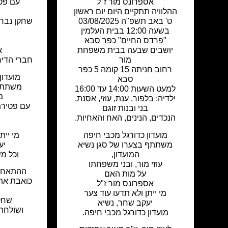
אספרונס מור ז"ל
עם פט
ההלוויה תתקיים היום יום ראשון
ט' באב תשפ"ה 03/08/2025
שחקן נבחר
בשעה 12:00 בבית העלמין
"פרדס החיים" כפר סבא
יושבים שבעה בבית משפחת
א
מור
חברי הדירק
רחוב חניתה 15 קומה 5 כפר
מועדון
סבא
משתתף
למעט השעות 14:00 עד 16:00
מ
ילדיה: בלפור, ענת, עוזי, אסנת,
עם פטירת
בני ובנות זוגם
הנכדים, הנינים, האח והאחיות.
מועדון כדורגל מכבי חיפה
מי יית
משתתף בצערו של סגן נשיא
יע
המועדון,
וכל מ
עוזי מור, ובני משפחתו
ההתאחדו
על מות האם
כואבת את
אספרונס מור ז"ל
מי ייתן ולא תדעו עוד צער
שחק
יעקב שחר, נשיא
ושולחת
מועדון כדורגל מכבי חיפה.
י