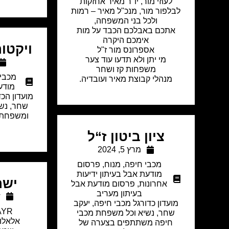
לעוזי מור, יו"ר מאיר אחזקות
לבלפור מור, מנכ"ל מאיר – רמות
ולכל בני המשפחה,
אתכם באבלכם הכבד על מות
אימכם היקרה
ויקטור
אספרונס מור ז"ל
מי יתן ולא תדעו עוד צער
משפחות קז ושחר
מכבי
מנהלי קבוצת מאיר ועובדיה.
מודע
מועדון הכד
שחר, נשי
ומשפחת 
ציון ביטון ז“ל
מרץ 5, 2024
מכבי חיפה
,
מנוח
,
פרסום
מודעת אבל בעיתון ידיעות
ישר
אחרונות
,
פרסום מודעת אבל
בעיתון מעריב
ד
מועדון כדורגל מכבי חיפה, יעקב
AYR
שחר, נשיא וכל משפחת מכבי
אלאלוף
חיפה משתתפים בצערה של