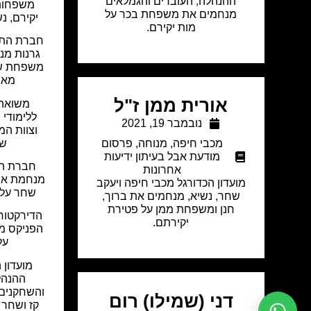
ההנהלה, העובדים והגמלאים
משפחות 
מנחמים את משפחת בכר על
יקירם, נ
מות יקירם.
חברת התנ
גרנות מנ
משפחת שח
מאיר
אורית ממן ז"ל
משואה 
ללימודי 
נובמבר 19, 2021
וצוות המ
של
מכבי חיפה
,
מנוחה
,
פרסום
מודעת אבל בעיתון ידיעות
חברת הו
אחרונות
מנחמת את
מועדון הכדורגל מכבי חיפה ויעקב
שחר על 
שחר, נשיא, מנחמים את ברוך,
חנן ומשפחת ממן על פטירת
הדירקטור
יקירתם.
הפניקס מ
על
מועדון 
ההנהל
והשחקנים
דני (שמילו) רום
קז ושחר 