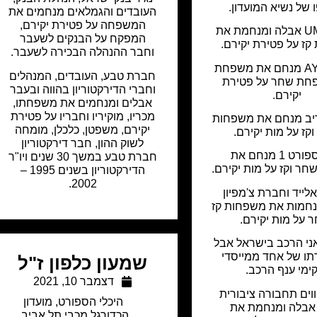
 של נשיא המועדון.
העובדים והגמלאים מנחמים את
המשפחה על פטירת יקירם,
קבוצת UMI אבלה ומנחמת את
המפקח על הבנקים לשעבר
ז על פטירת יקירם.
וחבר ההנהלה הבכירה לשעבר.
משרד AYR מנחם את משפחת
חברת טבע, העובדים, המנהלים
פחת שחר על פטירת
וחברי הדירקטוריון בהווה ובעבר
יקירם.
אבלים ומנחמים את משפחתו,
מכריו, מוקיריו וחבריו על פטירת
ריב מנחם את משפחות
יקירם, משפטן, כלכלן, מומחה
קז על מות יקירם.
לשוק ההון, חבר דירקטוריון
ערוץ ספורט 1 מנחם את
חברת טבע במשך 30 שנים ויו"ר
ר וקז על מות יקירם.
הדירקטוריון בשנים 1995 –
2002.
לייד וחברת צ'מפיון
נחמות את משפחות קז
 על מות יקירם.
אני הרכב בישראל אבל
תו של אחד ממייסדי
שמעון כלפון ז"ל
ימי ענף הרכב.
דצמבר 10, 2021
וים תחבורה ציבורית
היכלי הספורט
,
מועדון
אבלה ומנחמת את
הכדורגל מכבי תל אביב
,