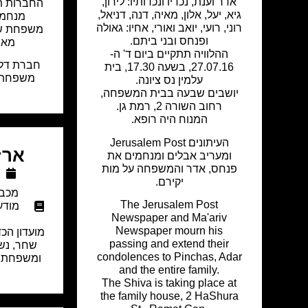
אדר וענת, נכדיו ונכדותיו: לירון,
החברות תב
גיא, יעל, אלון, מאיה, דנה, דניאל,
מנחמו
רוני, רועי, יואב ואורי, אחיו: גאולה
משפחת שח
ופנחס ובני ביתם.
מאיר
ההלוויה תתקיים ביום ד' ה-
חברת דל
27.07.16, בשעה 17.30, בית
משפחת ק
עלמין נס ציונה.
יושבים שבעה בבית המשפחה,
רחוב השורה 2, רמת גן.
המנוח היה רופא.
העיתונים Jerusalem Post
ארז
ומעריב אבלים ומנחמים את
פנחס, אדר והמשפחה על מות
יקירם.
מכבי
The Jerusalem Post
מודע
Newspaper and Ma'ariv
Newspaper mourn his
מועדון הכד
passing and extend their
שחר, נש
condolences to Pinchas, Adar
ומשפחת ב
and the entire family.
The Shiva is taking place at
the family house, 2 HaShura