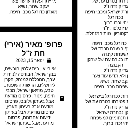
ירתו בטרם עת של
מי ייתן ולא תדעו עוד צער
גדי קינדה ז"ל
יעקב שחר, נשיא
ת ישראל ומכבי חיפה
מועדון כדורגל מכבי חיפה.
בכדורגל
יהי זכרו ברוך
רז כלפון, יו"ר
טוריון וצוות המנהלת.
פרופ' מאיר (אירי)
 כדורגל מכבי חיפה
 בצערה הכבד של
חת ז"ל
שפחת קינדה
ו בטרם עת של שחקן
ינואר 15, 2023
הקבוצה
אי.בי.אי
,
בית עלמין חורשים
,
גדי קינדה ז"ל
בנק ישראל
,
הבורסה לניירות
ן ולא תדעו עוד צער
ערך
,
המכללה למנהל
,
הקרן
קב שחר, נשיא
לירושלים
,
הרשות השופטת
,
שפחת מכבי חיפה.
טבע
,
מוזיאון ישראל
,
מכבי
חיפה
,
מנוח
,
פרסום מודעת
ת לכדורגל בישראל
אבל בעיתון גלובס
,
פרסום
 פטירתו בטרם עת של
מודעת אבל בעיתון הארץ
,
גדי קינדה ז"ל
פרסום מודעת אבל בעיתון
ן נבחרת ישראל
ידיעות אחרונות
,
פרסום
 תנחומים למשפחה
מודעת אבל בעיתון ישראל
הי זכרו ברוך.