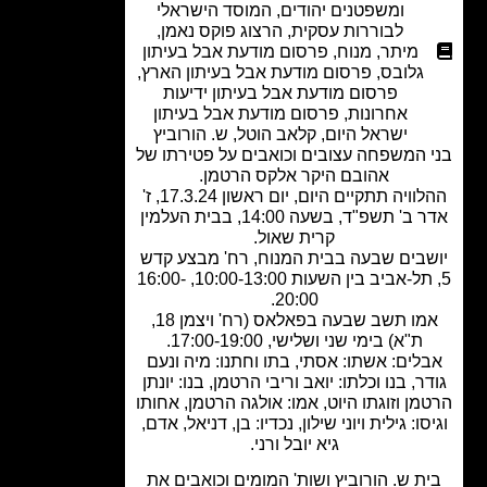
ומשפטנים יהודים
,
המוסד הישראלי
לבוררות עסקית
,
הרצוג פוקס נאמן
,
מיתר
,
מנוח
,
פרסום מודעת אבל בעיתון
גלובס
,
פרסום מודעת אבל בעיתון הארץ
,
פרסום מודעת אבל בעיתון ידיעות
אחרונות
,
פרסום מודעת אבל בעיתון
ישראל היום
,
קלאב הוטל
,
ש. הורוביץ
 המשפחה עצובים וכואבים על פטירתו של
אהובם היקר אלקס הרטמן.
ההלוויה תתקיים היום, יום ראשון 17.3.24, ז'
אדר ב' תשפ"ד, בשעה 14:00, בבית העלמין
קרית שאול.
בים שבעה בבית המנוח, רח' מבצע קדש
5, תל-אביב בין השעות 10:00-13:00, 16:00-
20:00.
אמו תשב שבעה בפאלאס (רח' ויצמן 18,
ת"א) בימי שני ושלישי, 17:00-19:00.
לים: אשתו: אסתי, בתו וחתנו: מיה ונעם
ר, בנו וכלתו: יואב וריבי הרטמן, בנו: יונתן
מן וזוגתו היוט, אמו: אולגה הרטמן, אחותו
סו: גילית ויוני שילון, נכדיו: בן, דניאל, אדם,
גיא יובל ורני.
ת ש. הורוביץ ושות' המומים וכואבים את