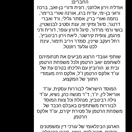
החברים:
יה וירון אלחנני, רונית ודורי בן-זאב, ברכה
ועי בן-ימי, עדית ברג, אורנה ואורי ברימר,
חמה ואורי ברין, אסתר גלילי, ורד ואברי
נגר, סיגל ומיקי זוז, ענת וסטיב לבנשטיין,
 ורמי מרדור, סיגל ודורון עופר, דורית ודני
גמן, צופית קירשנר, ליאת וירון רבינוביץ',
ל ויעקב שיינין, סמדר ויריב תימור, עינת
לכט וגלעד רוזנטל.
תפי ועובדי הרצוג מביעים את תנחומיהם
ותפם יואב הרטמן ולכל משפחת הרטמן
ית ש. הורוביץ עם הליכתו בטרם עת של
"ד אלקס הרטמן ז"ל, אלקס היה מעמודי
התווך של המקצוע.
המוסד הישראלי לבוררות עסקית, עו"ד
ריאל לין, יו"ר, ד"ר מנשה כהן, נשיא, עו"ד
גילה רבינוביץ, מנהלת וכל צוות המוסד
לבוררות משתתפים באבלם הכבד של
חת הרטמן על פטירת יקירם, עו"ד אלקס
הרטמן.
רגון הבינלאומי של עורכי דין ומשפטנים