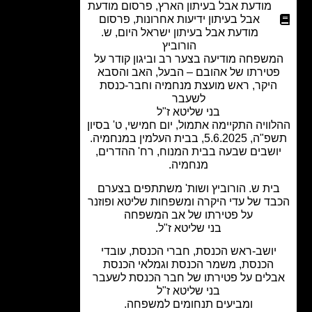
מודעת אבל בעיתון הארץ
,
פרסום מודעת
אבל בעיתון ידיעות אחרונות
,
פרסום
מודעת אבל בעיתון ישראל היום
,
ש.
הורוביץ
שפחה מודיעה בצער רב וביגון קודר על
טירתו של אהובם – הבעל, האב והסבא
יקר, ראש מועצת מנחמיה וחבר-כנסת
לשעבר
בני שליטא ז"ל
וויה התקיימה אתמול, יום חמישי, ט' בסיון
5.6., בבית העלמין במנחמיה.
שבים שבעה בבית המנוח, רח' ההדרים,
מנחמיה.
ית ש. הורוביץ ושות' משתתפים בצערם
ד של עדי היקרה ומשפחות שליטא ופוזנר
על פטירתו של אב המשפחה
בני שליטא ז"ל.
ושב-ראש הכנסת, חברי הכנסת, עובדי
הכנסת,
משמר הכנסת וגמלאי הכנסת
לים על פטירתו של חבר הכנסת לשעבר
בני שליטא ז"ל
ומביעים תנחומים למשפחה.