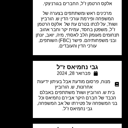
אלקס הרטמן ז"ל, החברים בגורניצקי.
מרכינים ראש ומשתתפים בצערה של
משפחה ופירמת עורכי הדין ש. הורביץ
ות', על לכתו בטרם עת של אלקס הרטמן
"ל, משפטן בחסד, עמית יקר וחבר אהוב
ומים מעומק הלב לאסתי, מיה, יואב, יונתן
ובני משפחותיהם. פישר (FBC) השותפים,
עורכי הדין והעובדים.
גבי נחמיאס ז"ל
פברואר 28, 2024
מנוח
,
פרסום מודעת אבל בעיתון ידיעות
אחרונות
,
ש. הורוביץ
ית ש. הורוביץ ושות' משתתפים באבלם
בד של חברם היקר אבירם נחמיאס וכל
י המשפחה על פטירתו של אב המשפחה,
גבי נחמיאס ז"ל.