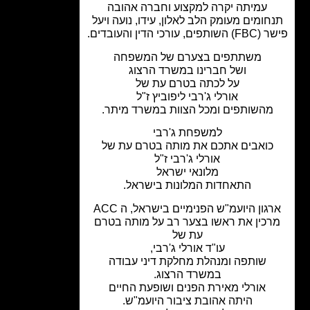
עמיתה יקרה למקצוע וחברה אהובה
חומים מעומק הלב לאלון, עידו, נועה ויעל
, עורכי הדין והעובדים.
משתתפים בצערם של המשפחה
ושל חברינו במשרד הרצוג
על לכתה בטרם עת של
אורלי ג'רבי ליפוביץ ז"ל
מהשותפים ומכל הצוות במשרד מיתר.
למשפחת ג'רבי
כואבים אתכם את מותה בטרם עת של
אורלי ג'רבי ז"ל
מלונאי ישראל
התאחדות המלונות בישראל.
גון היועמ"ש הפנימיים בישראל, ה ACC
כין את ראשו בצער רב על מותה בטרם
עת של
עו"ד אורלי ג'רבי,
שותפה ומנהלת מחלקת דיני עבודה
במשרד הרצוג.
אורלי מאירת הפנים ושופעת החיים
היתה אהובת ציבור היועמ"ש.