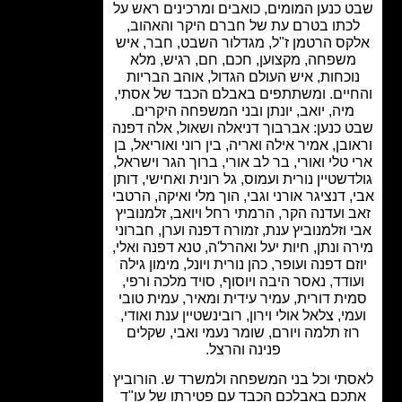
 כנען המומים, כואבים ומרכינים ראש על
כתו בטרם עת של חברם היקר והאהוב,
ס הרטמן ז"ל, מגדלור השבט, חבר, איש
שפחה, מקצוען, חכם, חם, רגיש, מלא
וכחות, איש העולם הגדול, אוהב הבריות
יים. ומשתתפים באבלם הכבד של אסתי,
מיה, יואב, יונתן ובני המשפחה היקרים.
 כנען: אברבוך דניאלה ושאול, אלה דפנה
ובן, אמיר אילה ואריה, בין רוני ואוריאל, בן
 טלי ואורי, בר לב אורי, ברוך הגר וישראל,
דשטיין נורית ועמוס, גל רונית ואחישי, דותן
 דנציגר אורני וגבי, הוך מלי ואיקה, הרטבי
 ועדנה הקר, הרמתי רחל ויואב, זלמנוביץ
 וזלמנוביץ ענת, זמורה דפנה וערן, חברוני
ה ונתן, חיות יעל ואהרל'ה, טנא דפנה ואלי,
זם דפנה ועופר, כהן נורית ויונל, מימון גילה
ודד, נאסר היבה ויוסוף, סויד מלכה ורפי,
ית דורית, עמיר עידית ומאיר, עמית טובי
מי, צלאל אולי וירון, רובינשטיין ענת ואודי,
וז תלמה ויורם, שומר נעמי ואבי, שקלים
פנינה והרצל.
תי וכל בני המשפחה ולמשרד ש. הורוביץ
כם באבלכם הכבד עם פטירתו של עו"ד