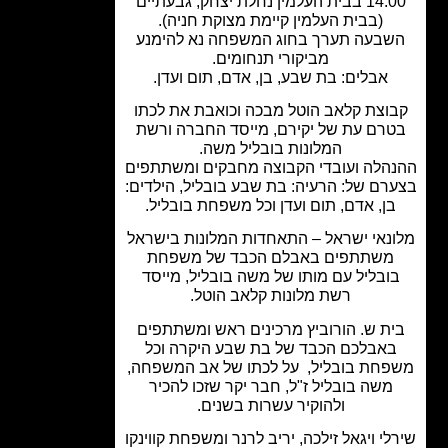
14:00 בבית העלמין נחלת יצחק, גבעתיים
(בבית העלמין קיימת מצוקת חניה).
בעה תערך בחוג המשפחה נא להימנע
מביקורי תנחומים.
אבלים: בת שבע, בן, אדם, תום ועדן.
וצת קלאב הוטל מבכה וכואבת את לכתו
רם עת של יקירם, מייסד החברה ורשת
המלונות בובליל משה.
הלה ועובדי הקבוצה מחבקים ומשתתפים
רם של: הרעיה: בת שבע בובליל, הילדים:
ן, אדם, תום ועדן וכל משפחת בובליל.
נאי ישראל – התאחדות המלונות בישראל
משתתפים באבלם הכבד של משפחת
ובליל עם מותו של משה בובליל, מייסד
רשת מלונות קלאב הוטל.
ת ש. הורוביץ מרכינים ראש ומשתתפים
אבלכם הכבד של בת שבע היקרה וכל
חת בובליל, על לכתו של אב המשפחה,
משה בובליל ז"ל, חבר יקר שזכו להכיר
ולהוקיר עשרות בשנים.
לי ויגאל זילכה, יריב לרנר ומשפחת קווינקו