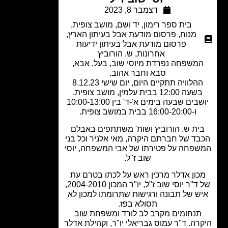
דצמבר 8, 2023
בית ספר רימון
,
יד ושם
,
מושב צופית
,
מנוח
,
פרסום מודעת אבל בעיתון הארץ
,
פרסום מודעת אבל בעיתון ידיעות
אחרונות
,
ש. הורוביץ
משפחה נפרדת מיוסי שוב, בעל, אבא,
סבא וחבר אהוב.
ההלוויה תתקיים היום, יום שישי 8.12.23
עה 12:00 בבית עלמין, מושב צופית.
יושבים שבעה בימים א'-ד' בין 10:00-13:00
ו-16:00-20:00 בבית במושב צופית.
ית ש. הורוביץ ושות' משתתפים באבלם
ד של חברתם היקרה, מאי אלניר וכל בני
פחה על פטירתו של אבי המשפחה, יוסי
שוב ז"ל.
כון אדלר מרכין ראש על לכתו בטרם עת
של ד"ר יוסי שוב ז"ל, יו"ר המכון 2004-2010,
ש של תבונה ורגישות שתרומתו למכון לא
תסולא בפז.
תנחומים מקרב לב לורד ומשפחת שוב
רה. ד"ר עמוס גבריאלי יו"ר, וקהילת אדלר