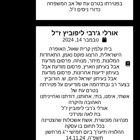
בפטירתו בטרם עת של אב המשפחה
כדורי ניסים ז"ל.
אורלי ג'רבי ליפוביץ ז"ל
נובמבר 14, 2024
בית עלמין קרית שאול
,
האופרה
הישראלית
,
הרצוג פוקס נאמן
,
התאחדות
המלונות
,
מיתר
,
מנוחה
,
פרסום מודעת
אבל בעיתון הארץ
,
פרסום מודעת אבל
בעיתון ידיעות אחרונות
,
פרסום מודעת
אבל בעיתון ישראל היום
,
ש. הורוביץ
ר רב ובתדהמה אנו מודיעים על פטירתה
בטרם עת של
י, אימנו, בתי, אחותנו, דודתנו ואחייניתנו
האהובה והיקרה
אורלי ג'רבי ליפוביץ ז"ל
בת לאה ומרדכי
היגה מוכשרת, אשת אשכולות שהצטיינה
בכל תחום בו עסקה
הלוויה תיערך ביום חמישי י"ג מרחשון
תשפ"ה, 14.11.24