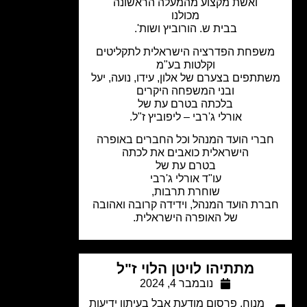
ואשת מקצוע מהמעלה הראשונה
מכולנו
בבית ש. הורוביץ ושות'.
שפחת הפדרציה הישראלית לתקליטים
וקלטות בע"מ
תתפים בצערם של אלון, עידו, נועה, יעל
ובני המשפחה היקרים
בלכתה בטרם עת של
אורלי ג'רבי – ליפוביץ ז"ל.
ברי הועד המנהל וכל החברים באופרה
הישראלית כ
ואבים את לכתה
בטרם עת של
עו"ד אורלי ג'רבי
שוחרת תרבות,
רת הועד המנהל, וידידה קרובה ואהובה
של האופרה הישראלית.
מתתיהו לויטן הלוי ז"ל
נובמבר 4, 2024
מנוח
,
פרסום מודעת אבל בעיתון ידיעות