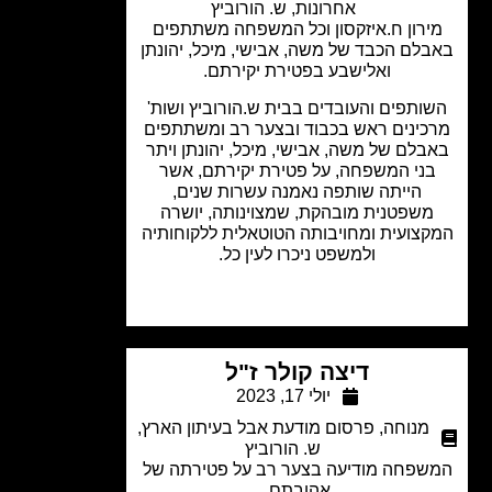
אחרונות
,
ש. הורוביץ
ירון ח.איזקסון וכל המשפחה משתתפים
לם הכבד של משה, אבישי, מיכל, יהונתן
ואלישבע בפטירת יקירתם.
ותפים והעובדים בבית ש.הורוביץ ושות'
כינים ראש בכבוד ובצער רב ומשתתפים
בלם של משה, אבישי, מיכל, יהונתן ויתר
ני המשפחה, על פטירת יקירתם, אשר
הייתה שותפה נאמנה עשרות שנים,
משפטנית מובהקת, שמצוינותה, יושרה
צועית ומחויבותה הטוטאלית ללקוחותיה
ולמשפט ניכרו לעין כל.
דיצה קולר ז"ל
יולי 17, 2023
מנוחה
,
פרסום מודעת אבל בעיתון הארץ
,
ש. הורוביץ
שפחה מודיעה בצער רב על פטירתה של
אהובתם.