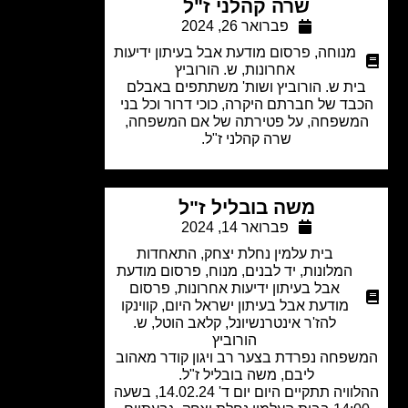
שרה קהלני ז"ל
פברואר 26, 2024
מנוחה
,
פרסום מודעת אבל בעיתון ידיעות
אחרונות
,
ש. הורוביץ
ית ש. הורוביץ ושות' משתתפים באבלם
בד של חברתם היקרה, כוכי דרור וכל בני
משפחה, על פטירתה של אם המשפחה,
שרה קהלני ז"ל.
משה בובליל ז"ל
פברואר 14, 2024
בית עלמין נחלת יצחק
,
התאחדות
המלונות
,
יד לבנים
,
מנוח
,
פרסום מודעת
אבל בעיתון ידיעות אחרונות
,
פרסום
מודעת אבל בעיתון ישראל היום
,
קווינקו
להז'ר אינטרנשיונל
,
קלאב הוטל
,
ש.
הורוביץ
פחה נפרדת בצער רב ויגון קודר מאהוב
ליבם, משה בובליל ז"ל.
ההלוויה תתקיים היום יום ד' 14.02.24, בשעה