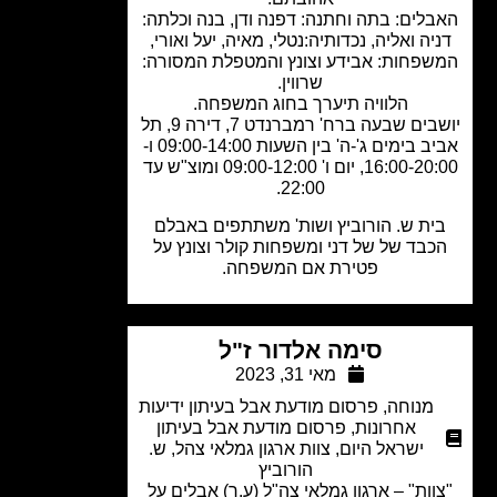
לים: בתה וחתנה: דפנה ודן, בנה וכלתה:
יה ואליה, נכדותיה:נטלי, מאיה, יעל ואורי,
פחות: אבידע וצונץ והמטפלת המסורה:
שרווין.
הלוויה תיערך בחוג המשפחה.
יושבים שבעה ברח' רמברנדט 7, דירה 9, תל
אביב בימים ג'-ה' בין השעות 09:00-14:00 ו-
16:00-20:00, יום ו' 09:00-12:00 ומוצ"ש עד
22:00.
ית ש. הורוביץ ושות' משתתפים באבלם
כבד של של דני ומשפחות קולר וצונץ על
פטירת אם המשפחה.
סימה אלדור ז"ל
מאי 31, 2023
מנוחה
,
פרסום מודעת אבל בעיתון ידיעות
אחרונות
,
פרסום מודעת אבל בעיתון
ישראל היום
,
צוות ארגון גמלאי צהל
,
ש.
הורוביץ
וות" – ארגון גמלאי צה"ל (ע.ר) אבלים על