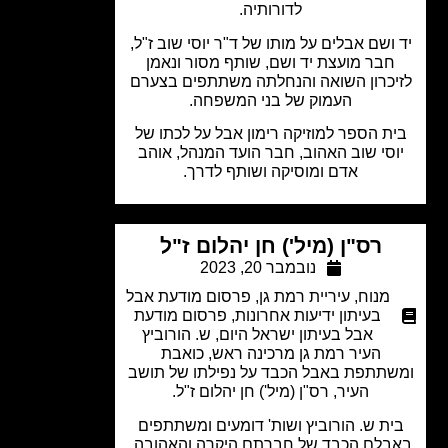
לדורותיה.
ושם אבלים על מותו של ד"ר יוסי שוב ז"ל,
חבר מועצת יד ושם,
שותף מסור ונאמן
יכרון השואה והנחלתה משתתפים בצערם
העמוק של בני המשפחה.
ת הספר למוזיקה רימון אבל על לכתו של
סי שוב האהוב, חבר הועד המנהל, אוהב
אדם ומוסיקה ושותף לדרך.
רס"ן (מיל') חן יהלום ז"ל
נובמבר 20, 2023
מנוח
,
עיריית רמת גן
,
פרסום מודעת אבל
בעיתון ידיעות אחרונות
,
פרסום מודעת
אבל בעיתון ישראל היום
,
ש. הורוביץ
העיר רמת גן מרכינה ראש, כואבת
תתפת באבל הכבד על נפילתו של תושב
העיר, רס"ן (מיל') חן יהלום ז"ל.
ת ש. הורוביץ ושות' דומעים ומשתתפים
בלם הכבד של חברתם היקרה והאהובה,