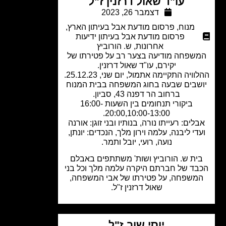
עו"ד שאול דרזנין ז"ל
דצמבר 26, 2023
מנוח
,
פרסום מודעת אבל בעיתון הארץ
,
פרסום מודעת אבל בעיתון ידיעות
אחרונות
,
ש. הורוביץ
שפחה מודיעה בצער רב על פטירתו של
יקירם, עו"ד שאול דרזנין.
ויה התקיימה אתמול, יום שני, 25.12.23.
שבים שבעה בחוג המשפחה בבית המנוח
ברחוב הר דפנה 43, סביון.
ביקורי תנחומים בין השעות 16:00-
20:00,10:00-13:00.
לים: רעייתו נורה, בנותיו ובני זוגן: אורנה
די ליבנה, עלמה וירון מלך, הנכדים: יונתן,
נועה, רועי, יובל ותמר.
ית ש. הורוביץ ושות' משתתפים באבלם
ד של חברתם היקרה עלמה מלך וכל בני
משפחה, על פטירתו של אבי המשפחה,
שאול דרזנין ז"ל.
יוסי שוב ז"ל