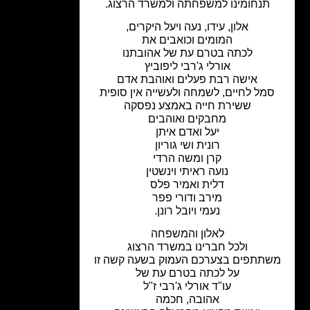
תנחומינו למשפחתה ולמשרד הרצוג.
אלון, עידו, נעה ויעל היקרים,
המומים וכואבים את
לכתה בטרם עת של אהובתנו
אורלי ג'רבי ליפוביץ
אישה רבת פעלים ואוהבת אדם
מל לחיים, לשמחה ולעשייה אין סופית
ששירת חייה באמצע נפסקה
מחבקים ואוהבים
יעל ואדם איתן
רונית ושי גוריון
קרן ומשה הרדי
נועה ראיתי וינשטין
דלית ואמיר פלס
מירב ודורי פפר
נעמי ויובל רונן.
לאלון והמשפחה
ולכל חברינו במשרד הרצוג
תתפים בצערכם העמוק בשעה קשה זו
על לכתה בטרם עת של
עו"ד אורלי ג'רבי ז"ל
אהובה, חכמה