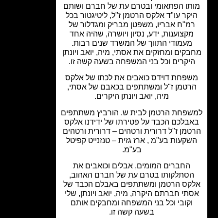
תו הפתאומי ובטרם עת של חברם ושותם
קר עו"ד אלקס הרטמן ז"ל, ליטיגטור בכל
מ"ח אבריו, משפטן מבריק ומגדלור של
קצוענות, ידע, נסיון ויושרה, שהיה אחד
מעמודי התווך של המשרד שנים רבות.
קים ומחזקים את אסתי, מיה, יואב ויונתן
יקרים וכל בני המשפחה בשעה קשה זו.
פחת דוידס כואבים את לכתו של אלקס
רטמן ז"ל ומשתתפים בכאבם של אסתי,
מיה, יואב ויונתן היקרים.
פחת הרטמן לבית ש. הורביץ משתתפים
בלכם הכבד על פטירתו של ידידנו אלקס
מן ז"ל דרורית ורטהים – דרורית ורטהים
קעות בע"מ , ארז גזית – טנזנייט קפיטל
בע"מ.
החברים המומים, אבלים וכואבים את
סתלקותו בטרם עת של חברם האהוב,
קס הרטמן ומשתתפים באבלם הכבד של
תי חברתם היקרה, מיה, יואב ויונתן, שלי
קובי וכל בני המשפחה ומחבקים אותם
בשעה קשה זו.