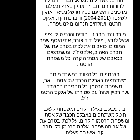
הודים, מאיר לינזן, נשיא, חברי ההנהלה
לדורותיהם וחברי הארגון בארץ ובעולם
כינים ראש עם פטירתו של נשיא הארגון
לשעבר (2004-2011) וחברם היקר, אלקס
הרטמן ושולחים תנחומים למשפחה.
רה ונתן חברוני, יהודית והנרי טייק, ציפי
אל לנדאו, מיכל ודוד פורר, אתי ואסף שמר
מומים וכואבים את לכתו בטרם עת של
חברם האהוב, אלקס ז"ל, ומשתתפים
בכאבם של אסתי היקרה וכל משפחת
הרטמן.
השותפים וכל הצוות במשרד מיתר
תתפים באבלם הכבד של אסתי, יואב,
משפחת הרטמן וכל חבריהם במשרד
ורביץ ושות' עם פטירתו של אלקס הרטמן
ז"ל.
ת שבע בובליל והילדים ומשפחת קלאב
וטל משתתפים באבלם הכבד של אסתי
פחת הרטמן היקרים, על לכתו בטרם עת
ל אב המשפחה, אלקס הרטמן ז"ל, חבר
יקר ואיש רב פעלים.