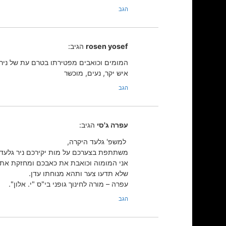
הגב
rosen yosef
הגיב:
המומים וכואבים מפטירתו בטרם עת של ניר 
איש יקר, נעים, מוכשר
הגב
עפרה ג'סי
הגיב:
למשפ' גלעד היקרה,
משתתפת בצערכם על מות יקירכם ניר גלעד ז
אני המומוה וכואבת את כאבכם ומחזקת את יד
שלא תדעו צער ותהא מנוחתו עדן.
עפרה – מורה לחינוך גופני בי"ס "י. אלון".
הגב