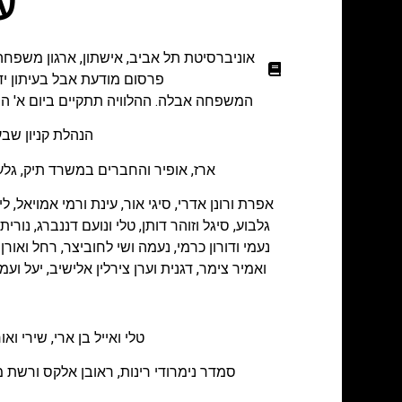
עו
אוניברסיטת תל אביב
,
אישתון
,
ארגון משפח
פרסום מודעת אבל בעיתון יד
המשפחה אבלה. ההלוויה תתקיים ביום א' ה- 11.09.11, בשעה 17.30, בבית העלמין בקיבוץ חורשים. יושבים שבעה בבית המנוח, רחוב י.ל. פרץ 14, הוד הש
הנהלת קניון שבע
ארז, אופיר והחברים במשרד תיק, גלעד
אפרת ורונן אדרי, סיגי אור, עינת ורמי אמויאל, לי
גלבוע, סיגל וזוהר דותן, טלי ונועם דננברג, נורית
נעמי ודורון כרמי, נעמה ושי לחוביצר, רחל ואורן ל
ואמיר צימר, דגנית וערן צירלין אלישיב, יעל ועמ
טלי ואייל בן ארי, שירי ואו
סמדר נימרודי רינות, ראובן אלקס ורשת מ