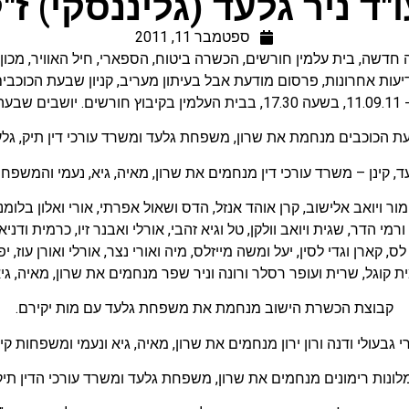
"ד ניר גלעד (גליננסקי) ז"
ספטמבר 11, 2011
ה חדשה
,
בית עלמין חורשים
,
הכשרה ביטוח
,
הספארי
,
חיל האוויר
,
מכון 
יעות אחרונות
,
פרסום מודעת אבל בעיתון מעריב
,
קניון שבעת הכוכבי
רון.
ת הכוכבים מנחמת את שרון, משפחת גלעד ומשרד עורכי דין תיק, גלעד,
, קינן – משרד עורכי דין מנחמים את שרון, מאיה, גיא, נעמי והמשפ
מור ויואב אלישוב, קרן אוהד אנזל, הדס ושאול אפרתי, אורי ואלון בלומנפל
 ורמי הדר, שגית ויואב וולקן, טל וגיא זהבי, אורלי ואבנר זיו, כרמית ודנ
ס, קארן וגדי לסין, יעל ומשה מייזלס, מיה ואורי נצר, אורלי ואורן עוז, יפ
ית קוגל, שרית ועופר רסלר ורונה וניר שפר מנחמים את שרון, מאיה, גיא 
קבוצת הכשרת הישוב מנחמת את משפחת גלעד עם מות יקירם.
רי גבעולי ודנה ורון ירון מנחמים את שרון, מאיה, גיא ונעמי ומשפחות קינן
לונות רימונים מנחמים את שרון, משפחת גלעד ומשרד עורכי הדין תיק, 