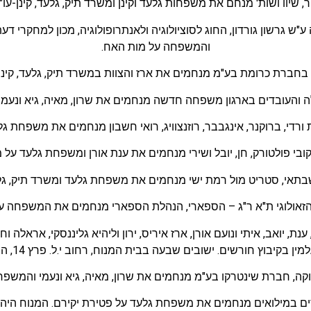
 שיוו ושות' מנחם את משפחות גלעד וקינן ומשרד תיק, גלעד, קינן-עו"ד
 גרשון גורדון, החוג לסוציולוגיה ולאנתרופולוגיה, מכון למחקרי דעת 
והמשפחה על מות האח.
ם בחברת כרומת בע"מ מנחמים את ארז והצוות במשרד תיק, גלעד, קינן – 
לה והעובדים בארגון משפחה חדשה מנחמים את שרון, מאיה, גיא ונעמי ומ
 ורדי, ברוקנר, אינגבבר, רוזנצוויג, רואי חשבון מנחמים את משפחת ג
קובי פולטורק, חן, יובל ושירי מנחמים את ענת אורן ומשפחת גלעד על מ
 ושבתאי, סטריט מול רמת ישי מנחמים את משפחת גלעד ומשרד תיק, גלעד
זאולוגי ת"א ר"ג – הספארי, הנהלת הספארי מנחמים את המשפחה על
נת, יואב, איתי ונועם אורן, ארז איריס, ירון וליהיא גליננסקי, אראלה וחנו
קה, חברת שינטרקו בע"מ מנחמים את שרון, מאיה, גיא ונעמי והמשפחה
סים במילואים מנחמים את משפחת גלעד על פטירת יקירם. המנוח היה ט