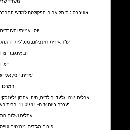
משרד שריר,
אוניברסיטת תל אביב, הפקולטה למדעי החברה ע"ש
יוסי, אמיתי והעובדי
עו"ד אירית רוזנבלום, מנכ"לית, ההנה
דב אינגבר וצוות
יעל ו
עידית, יוסי, אלי
המרכז ה
אבלים: שרון גלעד והילדים, חיה ואהרון גליננסקי, ע
נערכה ביום א' ה- 11.09.11, בבית העלמין בקיבוץ חורשים. ישובים שבעה בבית המנוח, רחוב י.ל. פרץ 14, הוד השרון. המנוח היה טייס חיל האוויר.
עתליה ושלום חתו
פורום מג"דים, מח"טים וטיי