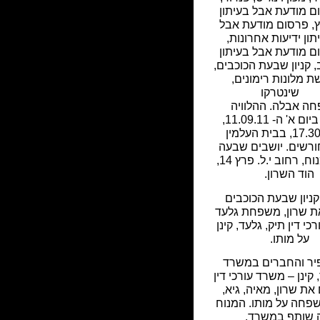
ם מודעת אבל בעיתון
,
פרסום מודעת אבל
תון ידיעות אחרונות
,
ם מודעת אבל בעיתון
,
קניון שבעת הכוכבים
,
ת מלונות רימונים
,
שינטרקו
ה אבלה. ההלוויה
תתקיים ביום א' ה- 11.09.11,
בשעה 17.30, בבית העלמין
ורשים. יושבים שבעה
בבית המנוח, רחוב י.ל. פרץ 14,
הוד השרון.
ניון שבעת הכוכבים
 שרון, משפחת גלעד
י דין תיק, גלעד, קינן
על מותו.
פיר והחברים במשרד
 קינן – משרד עורכי דין
ת שרון, מאיה, גיא,
שפחה על מותו. המנוח
 שותף במשרד.