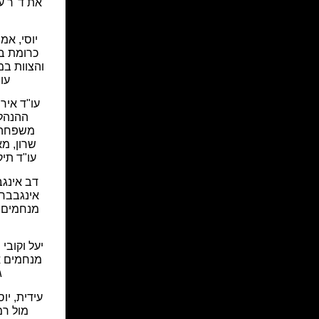
את ד"ר ע
יוסי, אמ
כרומת ב
והצוות במ
עור
עו"ד אירי
ההנהלה
משפחה 
שרון, מא
עו"ד תיק
דב אינגבר
אינגבבר, 
מנחמים 
יעל וקובי 
מנחמים א
ג
עידית, יו
מול רמ