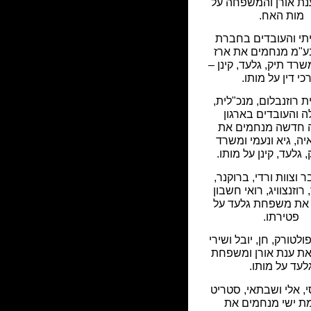
נת אורן והמשפחה על
מות האח.
יתי והעובדים בחברת
ע"מ מנחמים את ארז
שרד תיק, גלעד, קינן –
כי דין על מותו.
ת רוזנבלום, מנכ"לית,
 והעובדים בארגון
חדשה מנחמים את
יה, גיא ונעמי ומשרד
, גלעד, קינן על מותו.
 וצוות ורדי, ברוקנר,
רוזנצוויג, רואי חשבון
את משפחת גלעד על
פטירתו.
פולטורק, חן, יובל ושירי
ת ענת אורן ומשפחת
לעד על מותו.
סי, אלי ושבתאי, סטריט
ת ישי מנחמים את