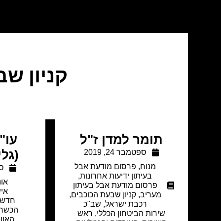
קניון ש
תומר למדן ז"ל
עו"
ספטמבר 24, 2019
(גלי
מנוח
,
פרסום מודעת אבל
ספ
בעיתון ידיעות אחרונות
,
אונ
פרסום מודעת אבל בעיתון
איש
מעריב
,
קניון שבעת הכוכבים
,
חדש
רכבת ישראל
,
שב"כ
הכשרה
שירות הביטחון הכללי, ראש
האווי