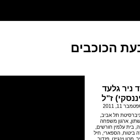
בעת הכוכבים
ד ניר גלעד
ננסקי) ז"ל
טמבר 11, 2011
יברסיטת תל אביב
,
תון
,
ארגון משפחה
ה
,
בית עלמין חורשים
,
 ביטוח
,
הספארי
,
חיל
ר
,
מכון וינגייט
,
פנדור
,