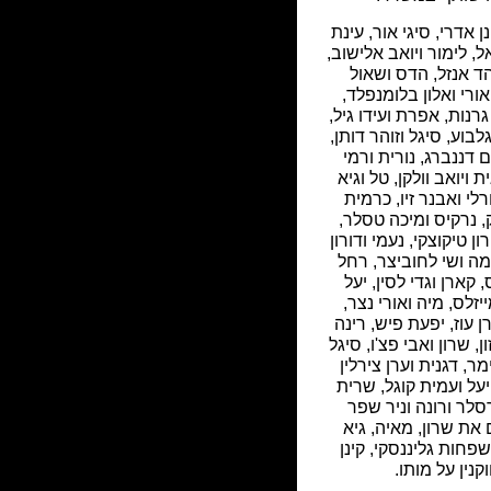
 אדרי, סיגי אור, עינת
ל, לימור ויואב אלישוב,
ד אנזל, הדס ושאול
ורי ואלון בלומנפלד,
גרנות, אפרת ועידו גיל,
גלבוע, סיגל וזוהר דותן,
ם דננברג, נורית ורמי
 ויואב וולקן, טל וגיא
רלי ואבנר זיו, כרמית
ק, נרקיס ומיכה טסלר,
ן טיקוצקי, נעמי ודורון
מה ושי לחוביצר, רחל
, קארן וגדי לסין, יעל
זלס, מיה ואורי נצר,
רן עוז, יפעת פיש, רינה
ן, שרון ואבי פצ'ו, סיגל
ר, דגנית וערן צירלין
יעל ועמית קוגל, שרית
סלר ורונה וניר שפר
את שרון, מאיה, גיא
שפחות גליננסקי, קינן
וקנין על מותו.