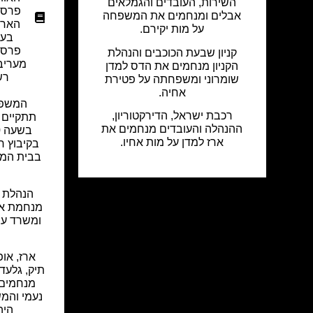
השירות, העובדים והגמלאים
פרסו
אבלים ומנחמים את המשפחה
הארץ
על מות יקירם.
בעי
פרסו
קניון שבעת הכוכבים והנהלת
מעריב
הקניון מנחמים את הדס למדן
רש
שומרוני ומשפחתה על פטירת
אחיה.
המשפח
רכבת ישראל, הדירקטוריון,
ההנהלה והעובדים מנחמים את
ארז למדן על מות אחיו.
בקיבוץ ח
הנהלת ק
מנחמת את
ומשרד עורכ
ארז, או
תיק, גלעד,
מנחמים א
נעמי והמ
היה