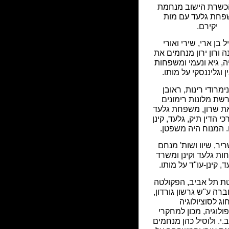
כשרת הישוב מנחמת
חת גלעד עם מות
יקירם.
ל בן ארי, שירי ואורי
ה ורון ירון מנחמים את
ה, גיא ונעמי ומשפחות
ין וגליננסקי על מותו.
מרודי רינות, ראובן
שת מלונות רימונים
ת שרון, משפחת גלעד
י הדין תיק, גלעד, קינן
. המנוח היה משפטן.
ר, שיוו ושות' מנחם
ת גלעד וקינן ומשרד
ד, קינן-עו"ד על מותו.
ת תל אביב, הפקולטה
רה ע"ש גרשון גורדון,
וג לסוציולוגיה
ולוגיה, מכון למחקרי
י. ולוסיל כהן מנחמים