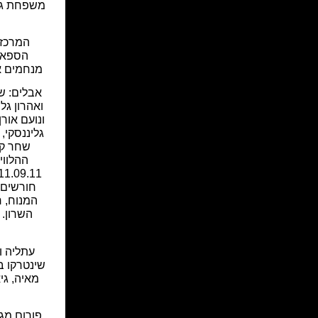
משפחת גלע
המרכז 
הספאר
מנחמים א
אבלים: שר
ואהרון גלי
ונועם אורן,
גליננסקי, 
שחר קני
ההלווי
חורשים.
השרון. 
עתליה ו
שינטרקו ב
מאיה, גי
פורום מג"