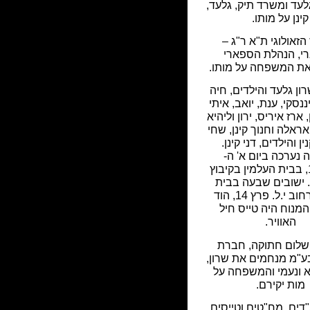
ד ומשרד תיק, גלעד,
קינן על מותו.
הזאולוגי ת"א ר"ג –
י, הנהלת הספארי
ת המשפחה על מותו.
ון גלעד והילדים, חיה
ננסקי, ענת, יואב, איתי
 ארז איריס, ירון וליהיא
אראלה וחנוך קינן, שחי
ן והילדים, דני קינן.
ה נערכה ביום א' ה-
11.09.11, בבית העלמין בקיבוץ
 ישובים שבעה בבית
המנוח, רחוב י.ל. פרץ 14, הוד
המנוח היה טייס חיל
האוויר.
שלום חתוקה, חברת
ע"מ מנחמים את שרון,
א ונעמי והמשפחה על
מות יקירם.
דים, מח"טים וטייסים