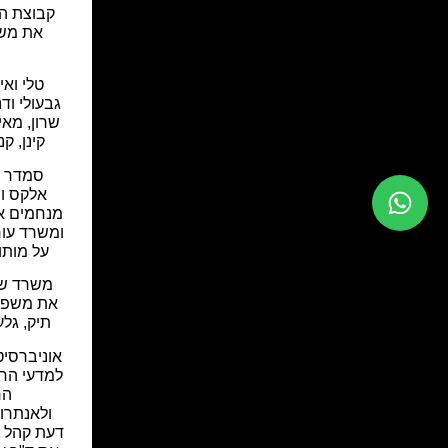
קבוצת ה
את משפ
טלי ואיי
גבעולי ודנ
שרון, מאי
קינן, קנ
סמדר ני
אלקס ור
מנחמים א
ומשרד עורכ
על מותו
משרד שרי
את משפחו
תיק, גלע
אוניברסיט
למדעי החב
הח
ולאנתרופ
דעת קהל ב.