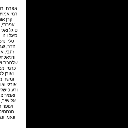
אפרת ורונן
ורמי אמויא
קרן אוה
אפרתי, א
סיגל ואלי 
סיגל וינון 
טלי ונוע
הדר, שגית
זהבי, או
ודניאל ז
שלהבת וירו
כרמי, נע
ואורן לס
ומשה מיי
אורלי ואו
ורע פישלזו
ואמיר צימ
אלישיב, 
ועופר ר
מנחמים 
ונעמי ומ
ו